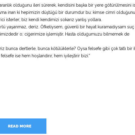
nlık olduğunu ileri sürerek, kendisini başka bir yere götürülmesini is
Ama inan ki hepimizin düştüğü bir durumdur bu: kimse cimri olduğunu
 isterler; biz kendi kendimizi sokarız yanlış yollara.
lü yaşanmaz, deriz. Öfkeliysem, güvenli bir hayat kuramadıysam su
içimizdedir o; ciğerimize işlemiştir. Hasta olduğumuzu bilmemek de
bunca dertlerle, bunca kötülüklerle? Oysa felsefe gibi çok tatlı bir i
 felsefe ise hem hoşlandırır, hem iyileştirir bizi.”
READ MORE