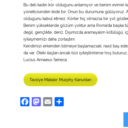
Bu deli kadın kör olduğunu anlamıyor ve benim evimin kara
yöneticisinden ikide bir. Onun bu durumuna gülüyoruz. 
olduğunu kabul etmez. Körler hiç olmazsa bir yol gösterici
Benim yükseklerde gözüm yoktur ama Roma’da başka tür
değil, gençlikte, deriz. Dışımızda aramayalım kötülüğü, 
iyileşmemizi daha zorlaştırır.
Kendimizi erkenden bilmeye başlamazsak, nasıl baş ederiz 
da var. Öteki ilaçları ancak bizi iyileştirirlerse hoş buluruz;
Lucius Annaeus Seneca
Tavsiye Makale: Murphy Kanunları
Facebook
Mastodon
Email
Share