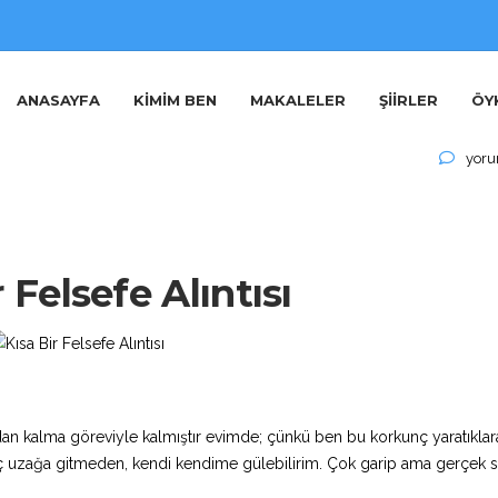
 Felsefe Alıntısı
ANASAYFA
KIMIM BEN
MAKALELER
ŞIIRLER
ÖY
Kısa
yoru
Bir
Felse
Alıntı
için
 Felsefe Alıntısı
abadan kalma göreviyle kalmıştır evimde; çünkü ben bu korkunç yaratıklar
hiç uzağa gitmeden, kendi kendime gülebilirim. Çok garip ama gerçek 