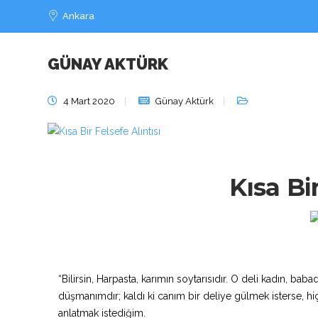
Ankara
GÜNAY AKTÜRK
Kısa Bir
4 Mart 2020
Günay Aktürk
Kısa Bir
“Bilirsin, Harpasta, karımın soytarısıdır. O deli kadın, b
düşmanımdır; kaldı ki canım bir deliye gülmek isterse, 
anlatmak istediğim.