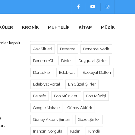
Etiketler
KÜLER
KRONIK
MUHTELIF
KITAP
MÜZIK
Alıntı
Alıntılar
Aşk
Aşk Sözleri
mlar kapalı
Aşk Şiirleri
Deneme
Deneme Nedir
fe
sı
Deneme Ol
Dinle
Duygusal Şiirler
Dörtlükler
Edebiyat
Edebiyat Defteri
Edebiyat Portal
En Güzel Şiirler
Felsefe
Fon Müzikleri
Fon Müziği
Google Makale
Günay Aktürk
a
Günay Aktürk Şiirleri
Güzel Şiirler
sana
Inancını Sorgula
Kadın
Kimdir