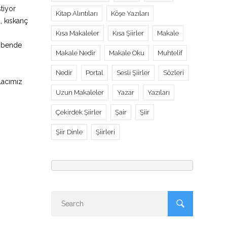
tiyor
Kitap Alıntıları
Köşe Yazıları
, kıskanç
Kısa Makaleler
Kısa Şiirler
Makale
ç bende
Makale Nedir
Makale Oku
Muhtelif
Nedir
Portal
Sesli Şiirler
Sözleri
lacımız
Uzun Makaleler
Yazar
Yazıları
Çekirdek Şiirler
Şair
Şiir
Şiir Dinle
Şiirleri