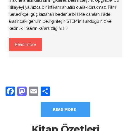
makine arasındaki sınırı giderek belirsizleştirir. Upgrade, bu
hikâyeyi yalnızca bir intikam anlatısı olarak bırakmaz. Film
ilerledikçe, güç kazanan bedenle birlikte daralan irade
arasındaki gerilim belirginleşir. STEM’in sunduğu hız ve
kesinlik, insanın kararsızlığını [...]
Read more
Facebook
Mastodon
Email
Share
READ MORE
Kitap Özetleri