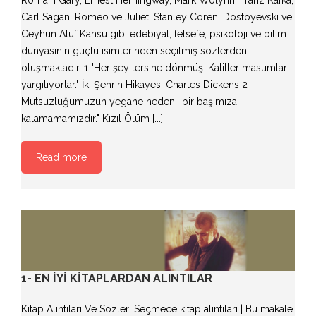
Romain Gary, Ernest Hemingway, Mark Wolynn, Franz Kafka,
Carl Sagan, Romeo ve Juliet, Stanley Coren, Dostoyevski ve
Ceyhun Atuf Kansu gibi edebiyat, felsefe, psikoloji ve bilim
dünyasının güçlü isimlerinden seçilmiş sözlerden
oluşmaktadır. 1 "Her şey tersine dönmüş. Katiller masumları
yargılıyorlar." İki Şehrin Hikayesi Charles Dickens 2
Mutsuzluğumuzun yegane nedeni, bir başımıza
kalamamamızdır." Kızıl Ölüm [...]
Read more
1- EN İYI KITAPLARDAN ALINTILAR
Kitap Alıntıları Ve Sözleri Seçmece kitap alıntıları | Bu makale