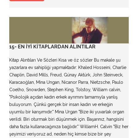
15- EN İYI KITAPLARDAN ALINTILAR
Kitap Alıntıları Ve Sözleri Kısa ve öz sözler Bu makale şu
yazarlara ev sahipliği yapmaktadır: Khaled Hosseini, Charlie
Chaplin, David Mills, Freud, Günay Aktürk, John Steinveck,
Karacaoğlan, Mina Ungan, Nicanor Parra, Nietzsche, Paulo
Coelho, Snowden, Stephen King, Tolstoy, William calvin,
"Psikolojik açıdan kadın erkek ayrımını tamamıyla yanlış
buluyorum. Çünkü gerçek bir insan kadın ve erkeğin
uyumlu bir karışımıdır." Mina Urgan "Bize iki yuvarlak organ
verildi. Biri oturmak biri düşünmek için. Başarınız, hangisini
daha fazla kullanacağınıza bağlıdır." WilliamH. Calvin "Biz her
şeyimizi veriyoruz ad, neden hiç kimse bize bir şey