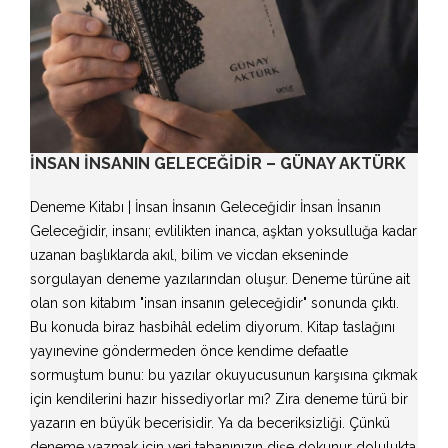
İNSAN İNSANIN GELECEĞIDIR – GÜNAY AKTÜRK
Deneme Kitabı | İnsan İnsanın Geleceğidir İnsan İnsanın
Geleceğidir, insanı; evlilikten inanca, aşktan yoksulluğa kadar
uzanan başlıklarda akıl, bilim ve vicdan ekseninde
sorgulayan deneme yazılarından oluşur. Deneme türüne ait
olan son kitabım "insan insanın geleceğidir" sonunda çıktı.
Bu konuda biraz hasbihâl edelim diyorum. Kitap taslağını
yayınevine göndermeden önce kendime defaatle
sormuştum bunu: bu yazılar okuyucusunun karşısına çıkmak
için kendilerini hazır hissediyorlar mı? Zira deneme türü bir
yazarın en büyük becerisidir. Ya da beceriksizliği. Çünkü
deneme yazmak için veri tabanınızın dişe dokunur dolulukta