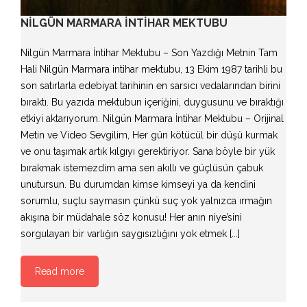
NILGÜN MARMARA İNTIHAR MEKTUBU
Nilgün Marmara İntihar Mektubu – Son Yazdığı Metnin Tam
Hali Nilgün Marmara intihar mektubu, 13 Ekim 1987 tarihli bu
son satırlarla edebiyat tarihinin en sarsıcı vedalarından birini
bıraktı. Bu yazıda mektubun içeriğini, duygusunu ve bıraktığı
etkiyi aktarıyorum. Nilgün Marmara İntihar Mektubu – Orijinal
Metin ve Video Sevgilim, Her gün kötücül bir düşü kurmak
ve onu taşımak artık kılgıyı gerektiriyor. Sana böyle bir yük
bırakmak istemezdim ama sen akıllı ve güçlüsün çabuk
unutursun. Bu durumdan kimse kimseyi ya da kendini
sorumlu, suçlu saymasın çünkü suç yok yalnızca ırmağın
akışına bir müdahale söz konusu! Her anın niye’sini
sorgulayan bir varlığın saygısızlığını yok etmek [...]
Read more