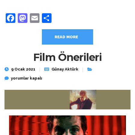
Facebook
Mastodon
Email
Share
READ MORE
Film Önerileri
9 Ocak 2021
Günay Aktürk
Film Önerileri için
yorumlar kapalı