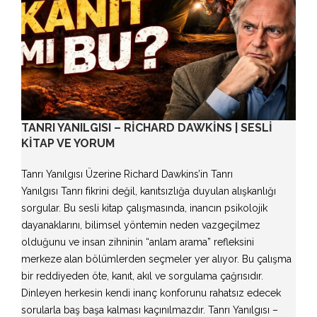
TANRI YANILGISI – RICHARD DAWKINS | SESLI
KITAP VE YORUM
Tanrı Yanılgısı Üzerine Richard Dawkins’in Tanrı
Yanılgısı Tanrı fikrini değil, kanıtsızlığa duyulan alışkanlığı
sorgular. Bu sesli kitap çalışmasında, inancın psikolojik
dayanaklarını, bilimsel yöntemin neden vazgeçilmez
olduğunu ve insan zihninin “anlam arama” refleksini
merkeze alan bölümlerden seçmeler yer alıyor. Bu çalışma
bir reddiyeden öte, kanıt, akıl ve sorgulama çağrısıdır.
Dinleyen herkesin kendi inanç konforunu rahatsız edecek
sorularla baş başa kalması kaçınılmazdır. Tanrı Yanılgısı –