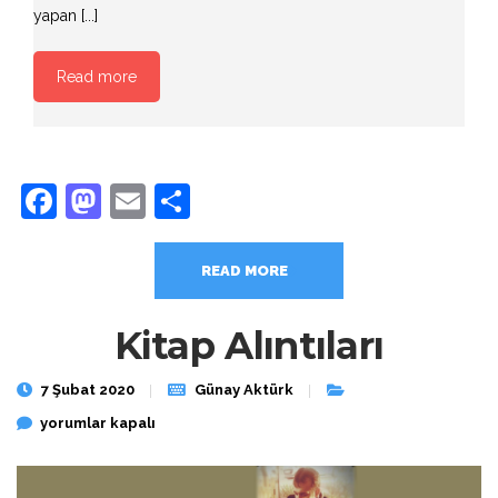
yapan [...]
Read more
Facebook
Mastodon
Email
Share
READ MORE
Kitap Alıntıları
7 Şubat 2020
Günay Aktürk
Kitap Alıntıları için
yorumlar kapalı