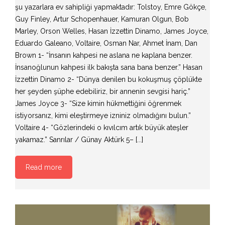
şu yazarlara ev sahipliği yapmaktadır: Tolstoy, Emre Gökçe,
Guy Finley, Artur Schopenhauer, Kamuran Olgun, Bob
Marley, Orson Welles, Hasan İzzettin Dinamo, James Joyce,
Eduardo Galeano, Voltaire, Osman Nar, Ahmet İnam, Dan
Brown 1- “İnsanın kahpesi ne aslana ne kaplana benzer.
İnsanoğlunun kahpesi ilk bakışta sana bana benzer.” Hasan
İzzettin Dinamo 2- “Dünya denilen bu kokuşmuş çöplükte
her şeyden şüphe edebiliriz, bir annenin sevgisi hariç.”
James Joyce 3- “Size kimin hükmettiğini öğrenmek
istiyorsanız, kimi eleştirmeye izniniz olmadığını bulun.”
Voltaire 4- “Gözlerindeki o kıvılcım artık büyük ateşler
yakamaz.” Sanrılar / Günay Aktürk 5– [...]
Read more