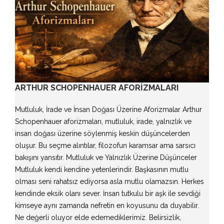
ARTHUR SCHOPENHAUER AFORIZMALARI
Mutluluk, İrade ve İnsan Doğası Üzerine Aforizmalar Arthur
Schopenhauer aforizmaları, mutluluk, irade, yalnızlık ve
insan doğası üzerine söylenmiş keskin düşüncelerden
oluşur. Bu seçme alıntılar, filozofun karamsar ama sarsıcı
bakışını yansıtır. Mutluluk ve Yalnızlık Üzerine Düşünceler
Mutluluk kendi kendine yetenlerindir. Başkasının mutlu
olması seni rahatsız ediyorsa asla mutlu olamazsın. Herkes
kendinde eksik olanı sever. İnsan tutkulu bir aşk ile sevdiği
kimseye aynı zamanda nefretin en koyusunu da duyabilir.
Ne değerli oluyor elde edemediklerimiz. Belirsizlik,