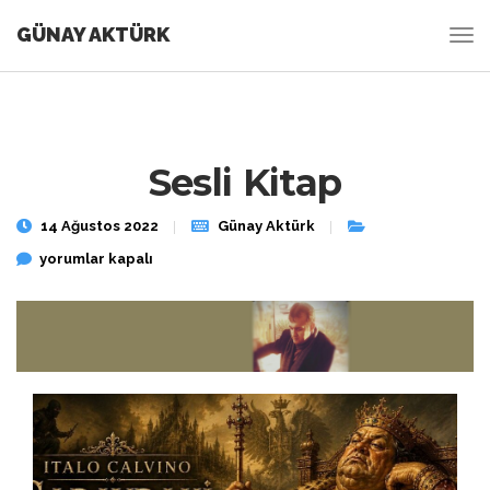
GÜNAY AKTÜRK
Sesli Kitap
14 Ağustos 2022
Günay Aktürk
Sesli Kitap için
yorumlar kapalı