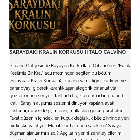
SARAYDAKI KRALIN KORKUSU | ITALO CALVINO
İktidarın Gölgesinde Büyüyen Korku Italo Calvino'nun “Kulak
Kesilmiş Bir Kral” adlı metninden seçilen bu bölüm
(Saraydaki Kralın Korkusu), iktidarın yalnızlığını, korkuyu ve
paranoyayı giderek karanlıklaşan alegorik bir anlatıyla
gözler önüne seriyor. Tahtında hiç kıpırdamadan oturan bir
kral... Sarayın alışılmış seslerini dinliyor; kapıları, ayak
seslerini, nöbet değişimlerini, mutfaktan gelen gürültüleri...
Fakat düzenin içindeki en küçük değişiklik bile zihninde yeni
bir kuşku yaratıyor. Muhafızlar hâlâ ona sadık mı? Saraya
düşman ajanlar mı sızdı? Aşçıların yerini zehirleyiciler mi