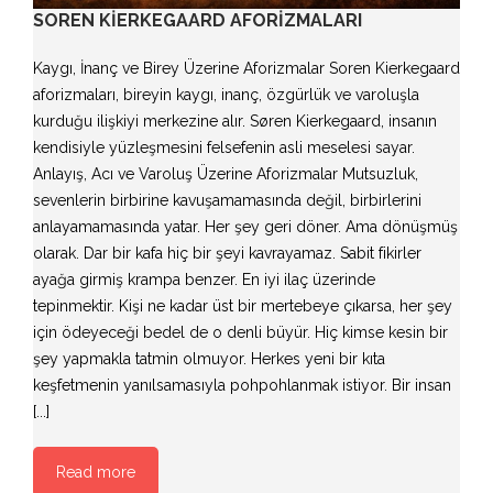
SOREN KIERKEGAARD AFORIZMALARI
Kaygı, İnanç ve Birey Üzerine Aforizmalar Soren Kierkegaard
aforizmaları, bireyin kaygı, inanç, özgürlük ve varoluşla
kurduğu ilişkiyi merkezine alır. Søren Kierkegaard, insanın
kendisiyle yüzleşmesini felsefenin asli meselesi sayar.
Anlayış, Acı ve Varoluş Üzerine Aforizmalar Mutsuzluk,
sevenlerin birbirine kavuşamamasında değil, birbirlerini
anlayamamasında yatar. Her şey geri döner. Ama dönüşmüş
olarak. Dar bir kafa hiç bir şeyi kavrayamaz. Sabit fikirler
ayağa girmiş krampa benzer. En iyi ilaç üzerinde
tepinmektir. Kişi ne kadar üst bir mertebeye çıkarsa, her şey
için ödeyeceği bedel de o denli büyür. Hiç kimse kesin bir
şey yapmakla tatmin olmuyor. Herkes yeni bir kıta
keşfetmenin yanılsamasıyla pohpohlanmak istiyor. Bir insan
[...]
Read more