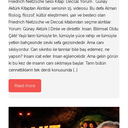
Friedrich Nietzsche Sesli Kitap: Deccal Yorum : Günay
Aktürk Kitaptan Alıntılar serisinin 15. videosu. Bu defa Alman
filolog, filozof, kültür eleştirmeni, şair ve besteci olan
Friedrich Nietzsche ve Deccal kitabından seçme alıntılar.
Yorum: Günay Aktürk | Dinle ve dinlettir. İnsan, Bilimsel Oldu
Çıktı! Yaşlı tanrı tümüyle tin, tümüyle yüce rahip ve tümüyle
yetkin bahçesinde zevki sefa gezisindedir. Ama canı
sıkılıyordur. Can sıkıntısı ile tanrılar bile baş edemez, ne
yapsın? İnsanı icat eder. İnsan eğlencelidir. Ama gelin görün
ki bu kez de insanın canı sıkılmaya başlar. Tanrı bütün
cennetliklerin tek derdi konusunda [...]
Read more