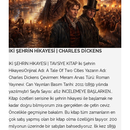
İKI ŞEHRIN HIKAYESI | CHARLES DICKENS
İKİ ŞEHRİN HİKAYESİ | TAVSİYE KİTAP İki Şehrin
HikayesiOrijinal Adı: A Tale Of Two Cities Yazarın Adı:
Charles Dickens Çevirmen: Meram Arvas Türü: Roman
Yayınevi: Can Yayınları Basım Tarihi: 2011 (1859 yılında
yazılmıştır) Sayfa Sayısı: 462 İNCELEMEYE BAŞLARKEN…
Kitap özetleri serisine İki şehrin hikayesi ile başlamak ne
kadar doğru bilmiyorum zira gerçekten de çetin ceviz.
Öncelikle geçmişine bakalım. Bu kitap tüm zamanların en
çok satış yapmış olan bir kitap olma özelliğini taşıyor. 200
milyonun üzerinde bir satıştan bahsediyoruz. İlk kez 1859