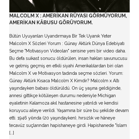
MALCOLM X : AMERIKAN RÜYASI GÖRMÜYORUM,
AMERIKAN KÂBUSU GÖRÜYORUM.
Bütün Uyuyanları Uyandırmaya Bir Tek Uyanık Yeter
Malcolm X Sözleri Yorum : Günay Aktürk Dünya Edebiyatı
Seçme "Motivasyon Videoları" serisine yeni bir video daha.
Bu defa suikast sonucu öldürülen, insan hakları savunucusu
ve gelmiş geçmiş en etkili siyahi Amerikalılardan biri olan
Malcolm X ve Motivasyon tadında seçme sözleri. Yorum:
Günay Aktürk Kısaca Malcolm X Kimdir? Malcolm x Altı
yaşındayken babası öldürüldü. On üç yaşına geldiğinde,
annesi gittikçe kötüleşen durumu nedeniyle Michigan
eyaletinin Kalamoza akıl hastanesine yatırıldı ve kendisi
koruyucu aileye verildi. Yaşamına bir süre bu şekilde devam
etti. 1946 yılında (20 yaşındayken), hırsızlık ve hâneye
tecavüz suçlarından hapishaneye girdi. Hapishanede "İslam
[...]