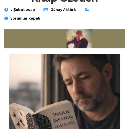
7 Şubat 2020
Günay Aktürk
Kitap Özetleri için
yorumlar kapalı