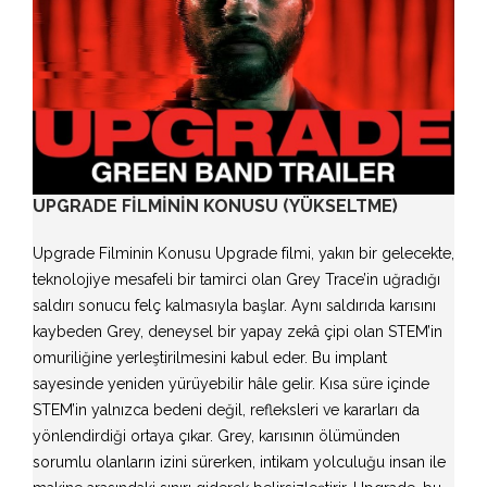
UPGRADE FILMININ KONUSU (YÜKSELTME)
Upgrade Filminin Konusu Upgrade filmi, yakın bir gelecekte,
teknolojiye mesafeli bir tamirci olan Grey Trace’in uğradığı
saldırı sonucu felç kalmasıyla başlar. Aynı saldırıda karısını
kaybeden Grey, deneysel bir yapay zekâ çipi olan STEM’in
omuriliğine yerleştirilmesini kabul eder. Bu implant
sayesinde yeniden yürüyebilir hâle gelir. Kısa süre içinde
STEM’in yalnızca bedeni değil, refleksleri ve kararları da
yönlendirdiği ortaya çıkar. Grey, karısının ölümünden
sorumlu olanların izini sürerken, intikam yolculuğu insan ile