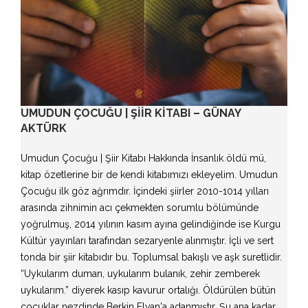
UMUDUN ÇOCUĞU | ŞIIR KITABI – GÜNAY
AKTÜRK
Umudun Çocuğu | Şiir Kitabı Hakkında İnsanlık öldü mü,
kitap özetlerine bir de kendi kitabımızı ekleyelim. Umudun
Çocuğu ilk göz ağrımdır. İçindeki şiirler 2010-1014 yılları
arasında zihnimin acı çekmekten sorumlu bölümünde
yoğrulmuş, 2014 yılının kasım ayına gelindiğinde ise Kurgu
Kültür yayınları tarafından sezaryenle alınmıştır. İçli ve sert
tonda bir şiir kitabıdır bu. Toplumsal bakışlı ve aşk suretlidir.
“Uykularım duman, uykularım bulanık, zehir zemberek
uykularım.” diyerek kasıp kavurur ortalığı. Öldürülen bütün
çocuklar nezdinde Berkin Elvan'a adanmıştır. Şu ana kadar