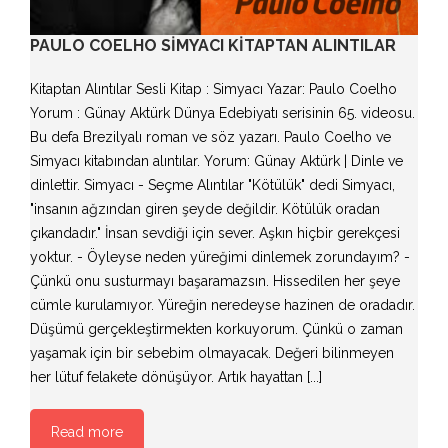
PAULO COELHO SIMYACI KİTAPTAN ALINTILAR
Kitaptan Alıntılar Sesli Kitap : Simyacı Yazar: Paulo Coelho
Yorum : Günay Aktürk Dünya Edebiyatı serisinin 65. videosu.
Bu defa Brezilyalı roman ve söz yazarı. Paulo Coelho ve
Simyacı kitabından alıntılar. Yorum: Günay Aktürk | Dinle ve
dinlettir. Simyacı - Seçme Alıntılar "Kötülük" dedi Simyacı,
"insanın ağzından giren şeyde değildir. Kötülük oradan
çıkandadır." İnsan sevdiği için sever. Aşkın hiçbir gerekçesi
yoktur. - Öyleyse neden yüreğimi dinlemek zorundayım? -
Çünkü onu susturmayı başaramazsın. Hissedilen her şeye
cümle kurulamıyor. Yüreğin neredeyse hazinen de oradadır.
Düşümü gerçekleştirmekten korkuyorum. Çünkü o zaman
yaşamak için bir sebebim olmayacak. Değeri bilinmeyen
her lütuf felakete dönüşüyor. Artık hayattan [...]
Read more