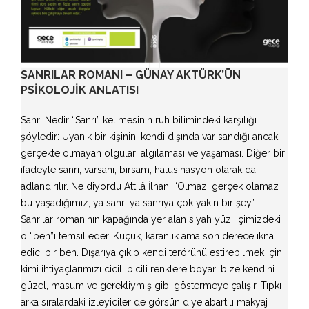
SANRILAR ROMANI – GÜNAY AKTÜRK’ÜN
PSIKOLOJIK ANLATISI
Sanrı Nedir “Sanrı” kelimesinin ruh bilimindeki karşılığı
şöyledir: Uyanık bir kişinin, kendi dışında var sandığı ancak
gerçekte olmayan olguları algılaması ve yaşaması. Diğer bir
ifadeyle sanrı; varsanı, birsam, halüsinasyon olarak da
adlandırılır. Ne diyordu Attilâ İlhan: “Olmaz, gerçek olamaz
bu yaşadığımız, ya sanrı ya sanrıya çok yakın bir şey.”
Sanrılar romanının kapağında yer alan siyah yüz, içimizdeki
o “ben”i temsil eder. Küçük, karanlık ama son derece ikna
edici bir ben. Dışarıya çıkıp kendi terörünü estirebilmek için,
kimi ihtiyaçlarımızı cicili bicili renklere boyar; bize kendini
güzel, masum ve gerekliymiş gibi göstermeye çalışır. Tıpkı
arka sıralardaki izleyiciler de görsün diye abartılı makyaj