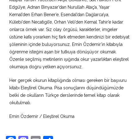
Edgü’ye, Adnan Binyazar’dan Nurullah Ataç’a, Yaşar
Kemal’den Erhan Bener’e, Esendal’dan Dağlarca’ya,
Külebi’den Necatigil’e, Orhan Veli’den Kemal Tahir’e kadar
onlarca örnek var. Siz olay örgüsü, karakterler, imgeler
üstüne kafa yorarken hiç fark etmeden kendinizi bir edebiyat
şöleninin içinde buluyorsunuz. Emin Özdemir’in kitabıyla
öğrenme isteğini aşan bir tutkuya dönüşüyor okumak.
Özenle seçilmiş metinlerin ışığında okur yazarlıktan eleştirel
okumaya doğru yelken açıyorsunuz.
Her gerçek okurun kitaplığında olması gereken bir başvuru
kitabı Eleştirel Okuma. Pisa sonuçlarını düşündüğümüzde
belki de okulların Türkçe derslerinde temel kitap olarak
okutulmalı.
Emin Özdemir / Eleştirel Okuma