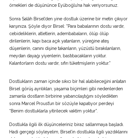
örnekleri de düşününce Eyüboğlu’na hak veriyorsunuz.
Sonra Salâh Birsel’den yine dostluk üzerine bir metin çıkıyor
karşınıza. Şöyle diyor Birsel: ”Para babalarının dostu vardır,
cebideliklerin, atletlerin, adembabaların, ölüp ölüp
dirilenlerin, kapı baca açık yatanların, yüreğine ateş
düşenlerin, canını dişine takanların, yüzüstü bırakılanların,
meydan dayağı yiyenlerin, bastıbacakların yoktur.
Kalantorların dostu vardır, sıfırı tüketmişlerin yoktur.”
Dostlukların zaman içinde sıkıcı bir hal alabileceğini anlatan
Birsel görüş ayrılıkları, yaşama biçimleri gibi nedenlerden
zamanla dostların birbirine yabancılaştığını söyledikten
sonra Marcel Proust’un bir sözüyle kapatıyor perdeyi
“Benim dostluklarla yitirilecek vaktim yoktur”.
Dostlukla ilgili ilk düşünceleriniz biraz sallanmaya başladı.
Hadi gerçeği söyleyelim, Birsel’in dostlukla ilgili yazdıklarını