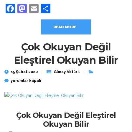
Facebook
Mastodon
Email
Share
READ MORE
Çok Okuyan Değil
Eleştirel Okuyan Bilir
15 Şubat 2020
Günay Aktürk
Çok Okuyan Değil Eleştirel Okuyan Bilir için
yorumlar kapalı
Çok Okuyan Değil Eleştirel
Okuyan Bilir