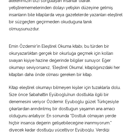
ailelerimizin bizi sorgulayan insanlar olarak
yetiştirememelerinden dolayı yetişkin düzeyine gelmiş
insanların bile kitaplarda veya gazetelerde yazanları eleştirel
bir süzgeçten geçirmeden okuduğuna tanık
olmuşsunuzdur.
Emin Özdemir’in Eleştirel Okuma kitabı, bu türden bir
okuryazarlıktan gerçek bir okurluğa geçmek için kolları
sıvayan kişiye hazine değerinde bilgiler sunuyor. Eğer
okumayı seviyorsanız, ‘Eleştirel Okuma’, kitaplığınızdaki her
kitaptan daha önde olması gereken bir kitap.
Kitap eleştirel okumayı bilmeyen kişiler için tuzaklarla dolu.
Size önce Sabahattin Eyüboğlu’nun dostlukla ilgili bir
denemesini veriyor Özdemir. Eyuboğlu güzel Türkçesiyle
çıkarlardan arındırılmış bir dostluğun yaşamın ana amacı
olduğunu anlatıyor. En sonunda “Dostluk olmayan yerde
hiçbir insanca değerin gelişebileceğine inanmıyorum.”
diyecek kadar dostluğu yüceltiyor Eyüboğlu. Verdiği