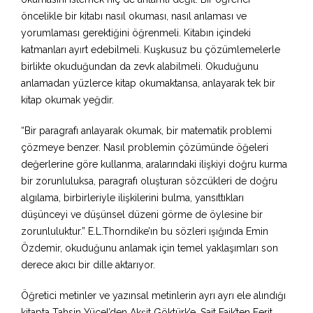
öncelikle bir kitabı nasıl okuması, nasıl anlaması ve
yorumlaması gerektiğini öğrenmeli. Kitabın içindeki
katmanları ayırt edebilmeli. Kuşkusuz bu çözümlemelerle
birlikte okuduğundan da zevk alabilmeli. Okuduğunu
anlamadan yüzlerce kitap okumaktansa, anlayarak tek bir
kitap okumak yeğdir.
“Bir paragrafı anlayarak okumak, bir matematik problemi
çözmeye benzer. Nasıl problemin çözümünde öğeleri
değerlerine göre kullanma, aralarındaki ilişkiyi doğru kurma
bir zorunluluksa, paragrafı oluşturan sözcükleri de doğru
algılama, birbirleriyle ilişkilerini bulma, yansıttıkları
düşünceyi ve düşünsel düzeni görme de öylesine bir
zorunluluktur.” E.L.Thorndike’ın bu sözleri ışığında Emin
Özdemir, okuduğunu anlamak için temel yaklaşımları son
derece akıcı bir dille aktarıyor.
Öğretici metinler ve yazınsal metinlerin ayrı ayrı ele alındığı
kitapta Tahsin Yücel’den Akşit Göktürk’e, Sait Faik’ten Ferit