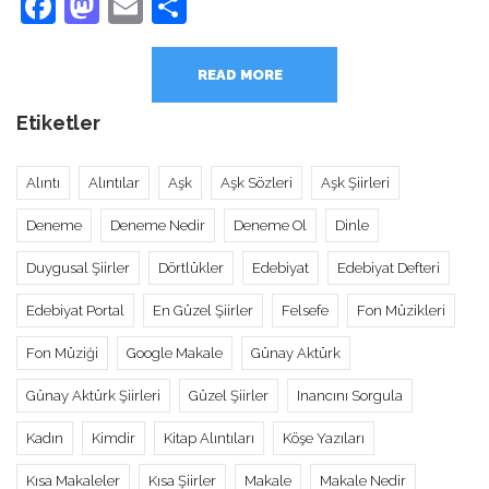
Facebook
Mastodon
Email
Share
READ MORE
Etiketler
Alıntı
Alıntılar
Aşk
Aşk Sözleri
Aşk Şiirleri
Deneme
Deneme Nedir
Deneme Ol
Dinle
Duygusal Şiirler
Dörtlükler
Edebiyat
Edebiyat Defteri
Edebiyat Portal
En Güzel Şiirler
Felsefe
Fon Müzikleri
Fon Müziği
Google Makale
Günay Aktürk
Günay Aktürk Şiirleri
Güzel Şiirler
Inancını Sorgula
Kadın
Kimdir
Kitap Alıntıları
Köşe Yazıları
Kısa Makaleler
Kısa Şiirler
Makale
Makale Nedir