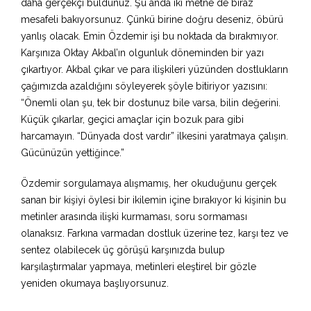
daha gerçekçi buldunuz. Şu anda iki metne de biraz
mesafeli bakıyorsunuz. Çünkü birine doğru deseniz, öbürü
yanlış olacak. Emin Özdemir işi bu noktada da bırakmıyor.
Karşınıza Oktay Akbal’ın olgunluk döneminden bir yazı
çıkartıyor. Akbal çıkar ve para ilişkileri yüzünden dostlukların
çağımızda azaldığını söyleyerek şöyle bitiriyor yazısını:
“Önemli olan şu, tek bir dostunuz bile varsa, bilin değerini.
Küçük çıkarlar, geçici amaçlar için bozuk para gibi
harcamayın. “Dünyada dost vardır” ilkesini yaratmaya çalışın.
Gücünüzün yettiğince.”
Özdemir sorgulamaya alışmamış, her okuduğunu gerçek
sanan bir kişiyi öylesi bir ikilemin içine bırakıyor ki kişinin bu
metinler arasında ilişki kurmaması, soru sormaması
olanaksız. Farkına varmadan dostluk üzerine tez, karşı tez ve
sentez olabilecek üç görüşü karşınızda bulup
karşılaştırmalar yapmaya, metinleri eleştirel bir gözle
yeniden okumaya başlıyorsunuz.