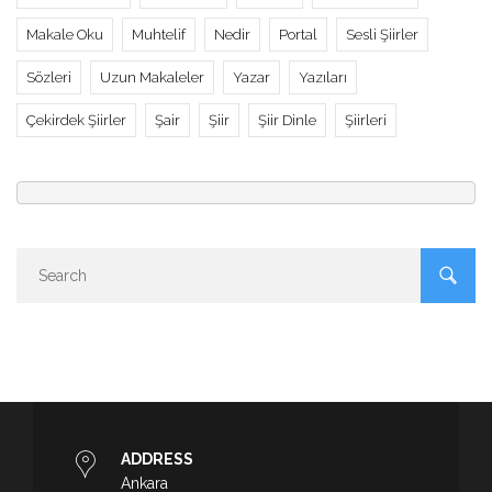
Makale Oku
Muhtelif
Nedir
Portal
Sesli Şiirler
Sözleri
Uzun Makaleler
Yazar
Yazıları
Çekirdek Şiirler
Şair
Şiir
Şiir Dinle
Şiirleri
ADDRESS
Ankara