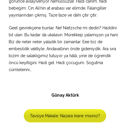
görünce avlayıveriyor namussuzlar. Hadi canım, hadi
bebeğim. Cin Ali’nin at arabası var elimde. Falangiller
yayınlarından çıkmış. Taze taze ve dahi çıtır çıtır.
Geel gevrekçene bunlar. Ne! Nietzsche mi dedin? Haddini
bil ulan. Bu kadar da ukalasın. Mürekkep yalamışsın ya hani.
Biz de neler neler yaladık bir zamanlar. Eee biz de
embesildik vaktiyle. Andavallının önde gideniydik. Ara sıra
bizim de salaklığımız tutuyor ya hâlâ, yine de öğrendik
öncü keşifliğini. Hadi gel. Hadi çocuğum. Soğutma
cümlelerini…
Günay Aktürk
Tavsiye Makale: Nazara İnanır mısınız?