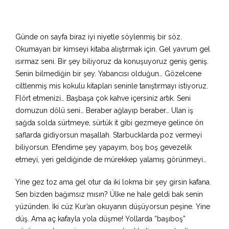
Günde on sayfa biraz iyi niyetle söylenmiş bir söz.
Okumayan bir kimseyi kitaba alıştırmak için. Gel yavrum gel
ısırmaz seni. Bir şey biliyoruz da konuşuyoruz geniş geniş.
Senin bilmediğin bir şey. Yabancısı olduğun… Gözelcene
ciltlenmiş mis kokulu kitapları seninle tanıştırmayı istiyoruz.
Flört etmenizi… Başbaşa çok kahve içersiniz artık. Seni
domuzun dölü seni… Beraber ağlayıp beraber… Ulan iş
sağda solda sürtmeye, sürtük it gibi gezmeye gelince ön
saflarda gidiyorsun maşallah. Starbucklarda poz vermeyi
biliyorsun. Efendime şey yapayım, boş boş gevezelik
etmeyi, yeri geldiğinde de mürekkep yalamış görünmeyi…
Yine gez toz ama gel otur da iki lokma bir şey girsin kafana.
Sen bizden bağımsız mısın? Ülke ne hale geldi bak senin
yüzünden. İki cüz Kur’an okuyanın düşüyorsun peşine. Yine
düş. Ama aç kafayla yola düşme! Yollarda “başıboş”