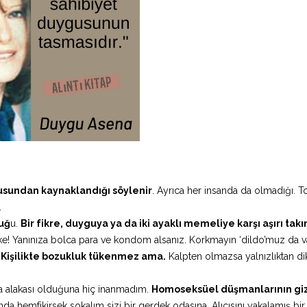
gusundan kaynaklandığı söylenir
. Ayrıca her insanda da olmadığı. 
.
luğ
u.
Bir fikre, duyguya ya da iki ayaklı memeliye karşı aşırı takı
ke! Yanınıza bolca para ve kondom alsanız. Korkmayın ‘dildo’muz da v
.
Kişilikte bozukluk tükenmez ama.
Kalpten olmazsa yalnızlıktan di
la alakası olduğuna hiç inanmadım.
Homoseksüel düşmanlarının giz
 hemfikirsek sokalım sizi bir gerdek odasına. Alıcısını yakalamış bir 