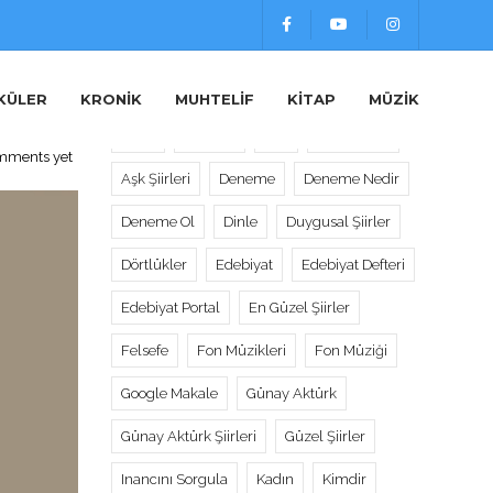
Etiketler
r
KÜLER
KRONIK
MUHTELIF
KITAP
MÜZIK
Alıntı
Alıntılar
Aşk
Aşk Sözleri
mments yet
Aşk Şiirleri
Deneme
Deneme Nedir
Deneme Ol
Dinle
Duygusal Şiirler
Dörtlükler
Edebiyat
Edebiyat Defteri
Edebiyat Portal
En Güzel Şiirler
Felsefe
Fon Müzikleri
Fon Müziği
Google Makale
Günay Aktürk
Günay Aktürk Şiirleri
Güzel Şiirler
Inancını Sorgula
Kadın
Kimdir