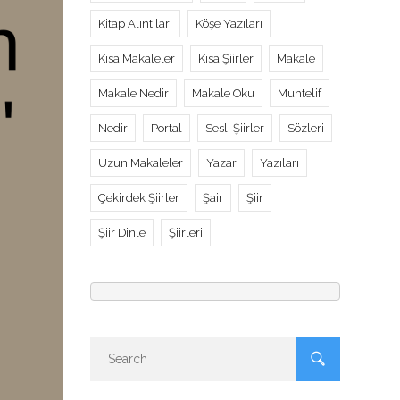
Kitap Alıntıları
Köşe Yazıları
Kısa Makaleler
Kısa Şiirler
Makale
Makale Nedir
Makale Oku
Muhtelif
Nedir
Portal
Sesli Şiirler
Sözleri
Uzun Makaleler
Yazar
Yazıları
Çekirdek Şiirler
Şair
Şiir
Şiir Dinle
Şiirleri