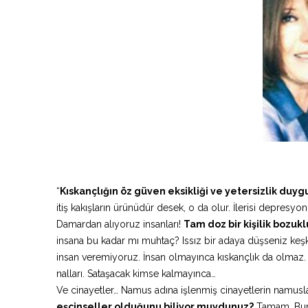
“
Kıskançlığın öz güven eksikliği ve yetersizlik duy
itiş kakışların ürünüdür desek, o da olur. İlerisi depresyon
Damardan alıyoruz insanları!
Tam doz bir kişilik bozuk
insana bu kadar mı muhtaç? Issız bir adaya düşseniz keş
insan veremiyoruz. İnsan olmayınca kıskançlık da olmaz
nalları. Sataşacak kimse kalmayınca…
Ve cinayetler… Namus adına işlenmiş cinayetlerin namus
eşcinseller olduğunu biliyor muydunuz?
Tamam. Bunda