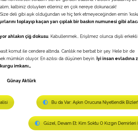
kalım, kalbiniz doluyken elleriniz en çok nereye dokunacak!
i! Size deli gibi aşık olduğundan ve hiç terk etmeyeceğinden emin ‘kıska
larını toplayıp kaçan yarı çıplak bir baskın numunesi gibi atac
or ahlakın çiğ dokusu
. Kabullenmek… Erişilmez olunca dişili erkekl
basit komut ile cendere altında. Canlılık ne berbat bir şey. Hele bir de
mek mümkün oluyor. En azılısı da düşünen beyin.
İyi insan evladına 
ş kurgu imkanı…
Günay Aktürk
lisi
Bu da Var: Aşkın Orucuna Niyetlendik Bizler
Güzel, Devam Et: Kim Soktu O Kızgın Demirleri 