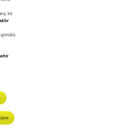
nç’ bir
aktır
i gönüllü
zehir
!
İçine