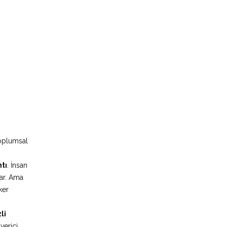
Toplumsal
ntı
. İnsan
ar. Ama
ker
li
verici