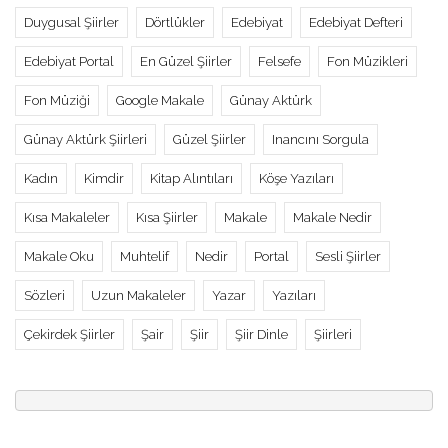
Duygusal Şiirler
Dörtlükler
Edebiyat
Edebiyat Defteri
Edebiyat Portal
En Güzel Şiirler
Felsefe
Fon Müzikleri
Fon Müziği
Google Makale
Günay Aktürk
Günay Aktürk Şiirleri
Güzel Şiirler
Inancını Sorgula
Kadın
Kimdir
Kitap Alıntıları
Köşe Yazıları
Kısa Makaleler
Kısa Şiirler
Makale
Makale Nedir
Makale Oku
Muhtelif
Nedir
Portal
Sesli Şiirler
Sözleri
Uzun Makaleler
Yazar
Yazıları
Çekirdek Şiirler
Şair
Şiir
Şiir Dinle
Şiirleri