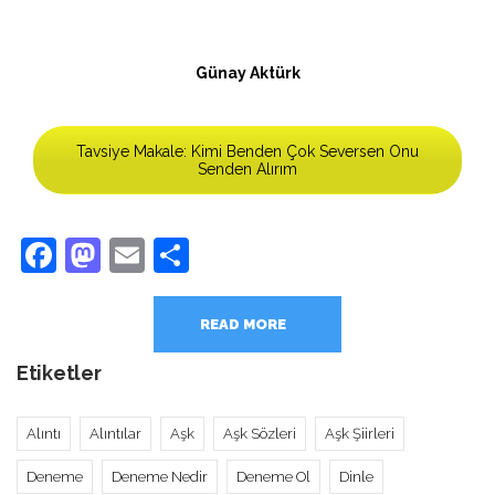
Günay Aktürk
Tavsiye Makale: Kimi Benden Çok Seversen Onu
Senden Alırım
Facebook
Mastodon
Email
Share
READ MORE
Etiketler
Alıntı
Alıntılar
Aşk
Aşk Sözleri
Aşk Şiirleri
Deneme
Deneme Nedir
Deneme Ol
Dinle