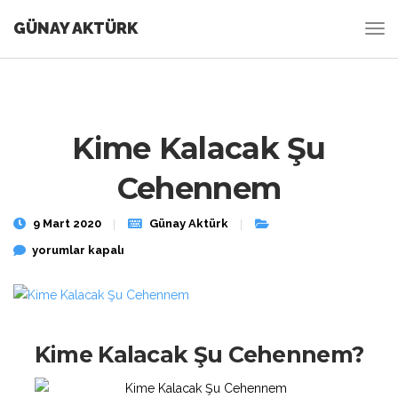
GÜNAY AKTÜRK
Kime Kalacak Şu
Cehennem
9 Mart 2020
Günay Aktürk
Kime Kalacak Şu Cehennem için
yorumlar kapalı
Kime Kalacak Şu Cehennem?