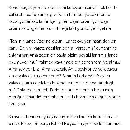
Kendi küçük yöresel cemaatini kuruyor insanlar. Tek bir din
çatısı altında toplanıp, geri kalan tüm dünya sakinlerine
kapatıyorlar kapılarını. İçeri giren dışarı çıkamıyor, dışarı
çıkanınsa boğazına ölüm ilmeği takılıyor kolye niyetine.
“Tanrının laneti üzerine olsun!” Lanet okuyor insan denilen
canlı! En iyiyi yaratamadıktan sonra “yaratılmış” olmanın ne
anlamı var! Ama zaten en başta bizim sevgili tanrımız lanet
okumuyor mu? Yakmak, kavurmak için cehennemi yaratmış.
Ama seviyor bizi. Ama yakacak. Ama seviyor ve yakacaksa
kime kalacak şu cehennem? Sanırım bizi değil, ötekileri
yakacak. Ama ötekiler de kendi dinlerinin dindarları değil
mi? Onlar da samimi… Bizim onların dinlerinin bozulmuş
olduğuna inandığımız gibi, onlar da bizim için düşünüyorlar
aynı şeyi.
Kimse cehennemi yakıştıramıyor kendine. En kötü ihtimalle
birazcık köz, bir parça katran! Boydan aşıyor beddualarımız…