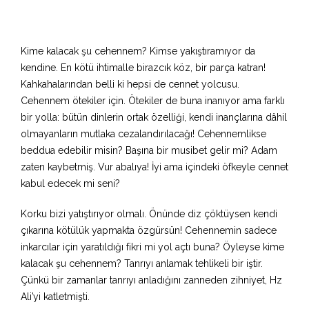
Kime kalacak şu cehennem? Kimse yakıştıramıyor da
kendine. En kötü ihtimalle birazcık köz, bir parça katran!
Kahkahalarından belli ki hepsi de cennet yolcusu.
Cehennem ötekiler için. Ötekiler de buna inanıyor ama farklı
bir yolla: bütün dinlerin ortak özelliği, kendi inançlarına dâhil
olmayanların mutlaka cezalandırılacağı! Cehennemlikse
beddua edebilir misin? Başına bir musibet gelir mi? Adam
zaten kaybetmiş. Vur abalıya! İyi ama içindeki öfkeyle cennet
kabul edecek mi seni?
Korku bizi yatıştırıyor olmalı. Önünde diz çöktüysen kendi
çıkarına kötülük yapmakta özgürsün! Cehennemin sadece
inkarcılar için yaratıldığı fikri mi yol açtı buna? Öyleyse kime
kalacak şu cehennem? Tanrıyı anlamak tehlikeli bir iştir.
Çünkü bir zamanlar tanrıyı anladığını zanneden zihniyet, Hz
Ali’yi katletmişti.