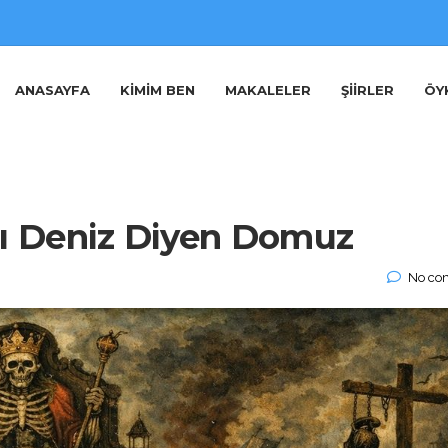
ANASAYFA
KIMIM BEN
MAKALELER
ŞIIRLER
ÖY
lı Deniz Diyen Domuz
No co