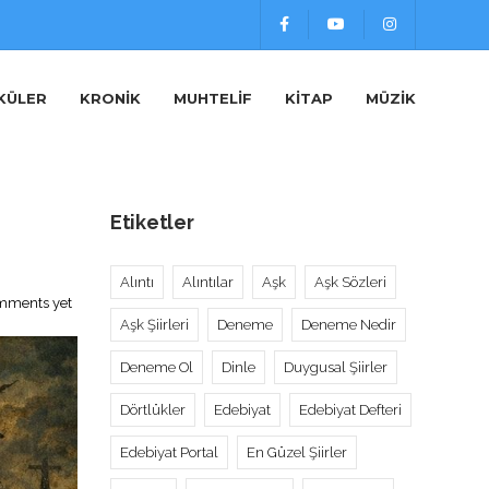
KÜLER
KRONIK
MUHTELIF
KITAP
MÜZIK
Etiketler
Alıntı
Alıntılar
Aşk
Aşk Sözleri
mments yet
Aşk Şiirleri
Deneme
Deneme Nedir
Deneme Ol
Dinle
Duygusal Şiirler
Dörtlükler
Edebiyat
Edebiyat Defteri
Edebiyat Portal
En Güzel Şiirler