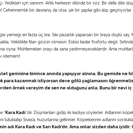
Yedikleri için sanırım. Artık herkesin dilinde bir söz. Bir defa dile düş
 Cehennemlik bir davranış da olsa, şık bir şapka gibi alıp geçiriyorlar
le yemeği en fazla üç lira. Sıkı pazarlık yaparsan bir liraya düştü say. 
a. Vekillikte filan gözün olmasın. Eskisi kadar fosforlu değil. Sırtınd
ğına oyna. Muhtemelen orayı da sana yedirmeyeceklerdir. Ama muhtarlı
ık istemem!
l. Devlet gemisine binince anında yapışıyor alnına. Bu gemide ne 
ok para kazanmak istiyorsan deve götü yağlamasını öğrenmelis
lerden örnek vereyim de sen ne olduğunu anla. Bunu bir nevi iç
le “
Kara Kadı
”dır. Düşmanları gidip iki kadıya söylerler. Adlarının köpe
 tutuklatıp Sivas’a, huzurlarına getirirler. Köpeklerinin adlarını sordukl
n adı Kara Kadı ve Sarı Kadı’dır. Ama onlar sizden daha iyidir.