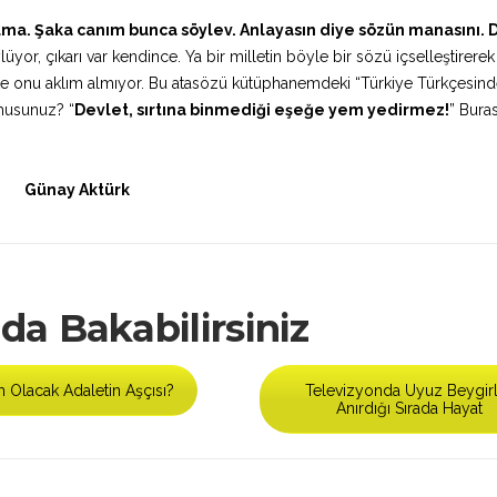
olma. Şaka canım bunca söylev. Anlayasın diye sözün manasını. 
or, çıkarı var kendince. Ya bir milletin böyle bir sözü içselleştirerek
İşte onu aklım almıyor. Bu atasözü kütüphanemdeki “Türkiye Türkçesin
 musunuz? “
Devlet, sırtına binmediği eşeğe yem yedirmez!
” Bura
Günay Aktürk
da Bakabilirsiniz
m Olacak Adaletin Aşçısı?
Televizyonda Uyuz Beygir
Anırdığı Sırada Hayat