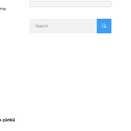
ağma
k çünkü