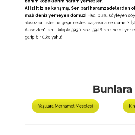
benim köpeklerim haram yemezler.
”
At izi it izine karışmış. Sen bari haramzadelerden 
malı deniz yemeyen domuz!
Hadi bunu söyleyen söylüy
atasözleri listesine geçirmekteki başarısına ne demeli? 
Atasözleri” isimli kitapta 5930. söz. 5926. söz ne biliyor
garip bir ülke yahu!
Bunlara 
Yaşlılara Merhamet Meselesi
Ki