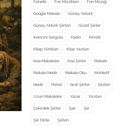
Felsefe
Fon Müzikleri
Fon Müziği
Google Makale
Günay Aktürk
Günay Aktürk Şiirleri
Güzel Şiirler
Inancını Sorgula
Kadın
Kimdir
Kitap Alıntıları
Köşe Yazıları
Kısa Makaleler
Kısa Şiirler
Makale
Makale Nedir
Makale Oku
Muhtelif
Nedir
Portal
Sesli Şiirler
Sözleri
Uzun Makaleler
Yazar
Yazıları
Çekirdek Şiirler
Şair
Şiir
Şiir Dinle
Şiirleri