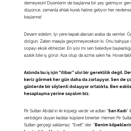
demeyesin! Diyenlerin de başlarına bir şey gelmiyor gerçi. 
düşünce, zamanla ahlak kuralı haline geliyor her nedense!
başlarına!
Devam edelim. İyi yere kapak atarsan araba da verirler. Öğ
dolgun. Zaten maaşla geçinmeyeceksin ki. Onu bahşişe sakl
sopayı eksik etmezler. En iyisi mi sen belediye başkanlı
azalık bile iş görür. Aza olup da azma sakın ha. Hovardal
Aslında bu iş için “itibar” ulvi bir gereklilik deği
keriz görmek her gün daha da zorlaşıyor. Sen de ç
günlerde bir söylenti dolaşıyor ortalıkta. Ben eski
hesaplaşma yerine sayalım biz.
Pir Sultan Abdal‘ın iki köpeği vardır ve adları “
Sarı Kadı
” i
verildiğini duyan kadılar küplere binerler. Hemen Pir Sultanı
Sultan gerçeği saklamaz. “Evet!” der: “
Benim köpeklerimi