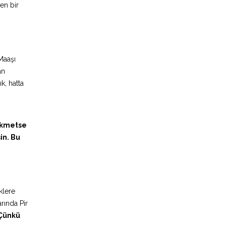
en bir
Maaşı
an
k, hatta
hikmetse
in. Bu
klere
arında Pir
 Çünkü