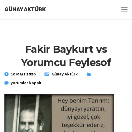
GÜNAY AKTÜRK
Fakir Baykurt vs
Yorumcu Feylesof
10 Mart 2020
Günay Aktürk
Fakir Baykurt vs Yorumcu Feylesof için
yorumlar kapalı