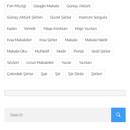
Fon Müziği
Google Makale
Günay Aktürk
Günay Aktürk Şiirleri
Güzel Şiirler
Inancını Sorgula
Kadın
Kimdir
Kitap Alıntıları
Köşe Yazıları
Kısa Makaleler
Kısa Şiirler
Makale
Makale Nedir
Makale Oku
Muhtelif
Nedir
Portal
Sesli Şiirler
Sözleri
Uzun Makaleler
Yazar
Yazıları
Çekirdek Şiirler
Şair
Şiir
Şiir Dinle
Şiirleri