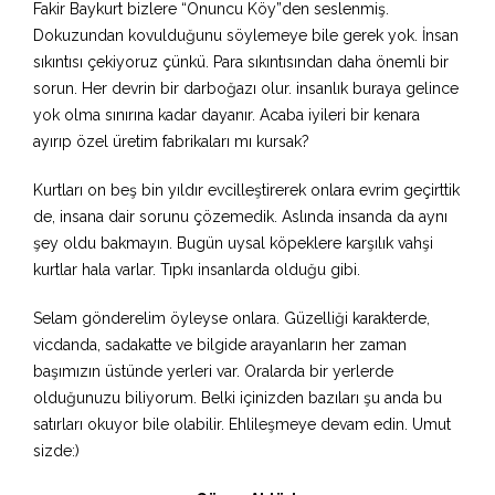
Fakir Baykurt bizlere “Onuncu Köy”den seslenmiş.
Dokuzundan kovulduğunu söylemeye bile gerek yok. İnsan
sıkıntısı çekiyoruz çünkü. Para sıkıntısından daha önemli bir
sorun. Her devrin bir darboğazı olur. insanlık buraya gelince
yok olma sınırına kadar dayanır. Acaba iyileri bir kenara
ayırıp özel üretim fabrikaları mı kursak?
Kurtları on beş bin yıldır evcilleştirerek onlara evrim geçirttik
de, insana dair sorunu çözemedik. Aslında insanda da aynı
şey oldu bakmayın. Bugün uysal köpeklere karşılık vahşi
kurtlar hala varlar. Tıpkı insanlarda olduğu gibi.
Selam gönderelim öyleyse onlara. Güzelliği karakterde,
vicdanda, sadakatte ve bilgide arayanların her zaman
başımızın üstünde yerleri var. Oralarda bir yerlerde
olduğunuzu biliyorum. Belki içinizden bazıları şu anda bu
satırları okuyor bile olabilir. Ehlileşmeye devam edin. Umut
sizde:)