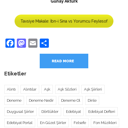
Günay Aktürk
Tavsiye Makale: İbn-i Sina vs Yorumcu Feylesof
Facebook
Mastodon
Email
Share
READ MORE
Etiketler
Alıntı
Alıntılar
Aşk
Aşk Sözleri
Aşk Şiirleri
Deneme
Deneme Nedir
Deneme Ol
Dinle
Duygusal Şiirler
Dörtlükler
Edebiyat
Edebiyat Defteri
Edebiyat Portal
En Güzel Şiirler
Felsefe
Fon Müzikleri