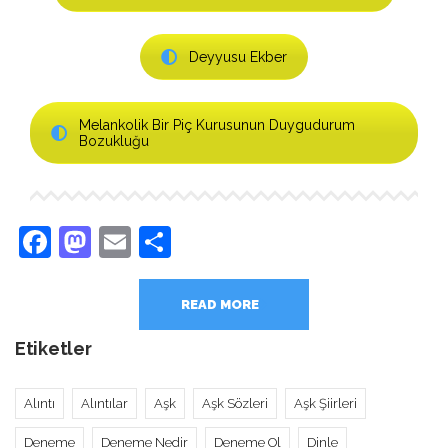
Deyyusu Ekber
Melankolik Bir Piç Kurusunun Duygudurum
Bozukluğu
Facebook
Mastodon
Email
Share
READ MORE
Etiketler
Alıntı
Alıntılar
Aşk
Aşk Sözleri
Aşk Şiirleri
Deneme
Deneme Nedir
Deneme Ol
Dinle