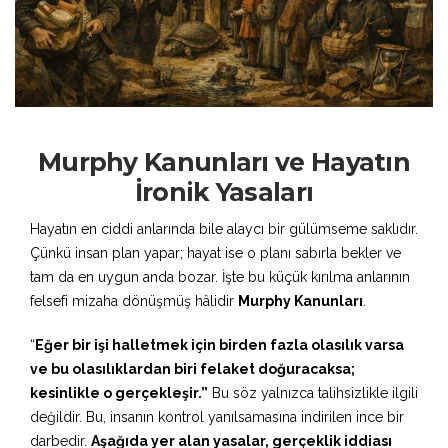
Murphy Kanunları ve Hayatın
İronik Yasaları
Hayatın en ciddi anlarında bile alaycı bir gülümseme saklıdır.
Çünkü insan plan yapar; hayat ise o planı sabırla bekler ve
tam da en uygun anda bozar. İşte bu küçük kırılma anlarının
felsefi mizaha dönüşmüş hâlidir
Murphy Kanunları
.
“
Eğer bir işi halletmek için birden fazla olasılık varsa
ve bu olasılıklardan biri felaket doğuracaksa;
kesinlikle o gerçekleşir.”
Bu söz yalnızca talihsizlikle ilgili
değildir. Bu, insanın kontrol yanılsamasına indirilen ince bir
darbedir.
Aşağıda yer alan yasalar, gerçeklik iddiası