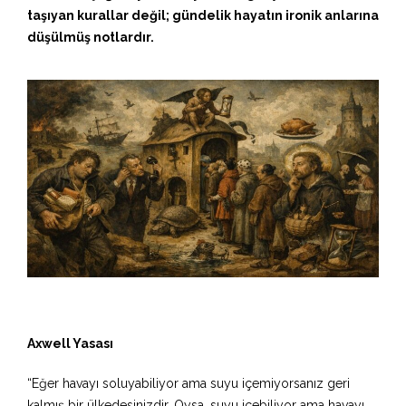
taşıyan kurallar değil; gündelik hayatın ironik anlarına
düşülmüş notlardır.
Axwell Yasası
“Eğer havayı soluyabiliyor ama suyu içemiyorsanız geri
kalmış bir ülkedesinizdir. Oysa, suyu içebiliyor ama havayı