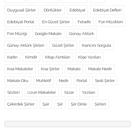
Duygusal Şiirler
Dörtlükler
Edebiyat
Edebiyat Defteri
Edebiyat Portal
En Güzel Şiirler
Felsefe
Fon Müzikleri
Fon Müziği
Google Makale
Günay Aktürk
Günay Aktürk Şiirleri
Güzel Şiirler
Inancını Sorgula
Kadın
Kimdir
Kitap Alıntıları
Köşe Yazıları
Kısa Makaleler
Kısa Şiirler
Makale
Makale Nedir
Makale Oku
Muhtelif
Nedir
Portal
Sesli Şiirler
Sözleri
Uzun Makaleler
Yazar
Yazıları
Çekirdek Şiirler
Şair
Şiir
Şiir Dinle
Şiirleri