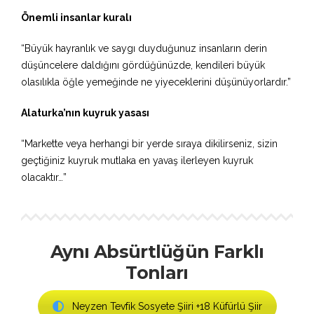
Önemli insanlar kuralı
“Büyük hayranlık ve saygı duyduğunuz insanların derin
düşüncelere daldığını gördüğünüzde, kendileri büyük
olasılıkla öğle yemeğinde ne yiyeceklerini düşünüyorlardır.”
Alaturka’nın kuyruk yasası
“Markette veya herhangi bir yerde sıraya dikilirseniz, sizin
geçtiğiniz kuyruk mutlaka en yavaş ilerleyen kuyruk
olacaktır…”
Aynı Absürtlüğün Farklı
Tonları
Neyzen Tevfik Sosyete Şiiri +18 Küfürlü Şiir