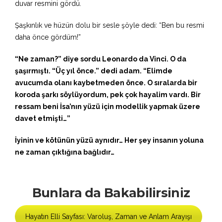
duvar resmini gördü.
Şaşkınlık ve hüzün dolu bir sesle şöyle dedi: “Ben bu resmi
daha önce gördüm!”
“Ne zaman?” diye sordu Leonardo da Vinci. O da
şaşırmıştı. “Üç yıl önce.” dedi adam. “Elimde
avucumda olanı kaybetmeden önce. O sıralarda bir
koroda şarkı söylüyordum, pek çok hayalim vardı. Bir
ressam beni İsa’nın yüzü için modellik yapmak üzere
davet etmişti…”
İyinin ve kötünün yüzü aynıdır… Her şey insanın yoluna
ne zaman çıktığına bağlıdır…
Bunlara da Bakabilirsiniz
Hayatın Elli Sayfası: Varoluş, Zaman ve Anlam Arayışı