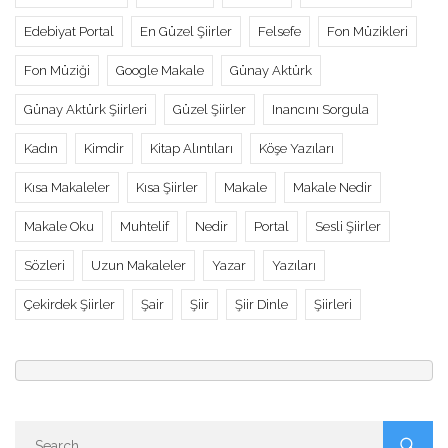
Edebiyat Portal
En Güzel Şiirler
Felsefe
Fon Müzikleri
Fon Müziği
Google Makale
Günay Aktürk
Günay Aktürk Şiirleri
Güzel Şiirler
Inancını Sorgula
Kadın
Kimdir
Kitap Alıntıları
Köşe Yazıları
Kısa Makaleler
Kısa Şiirler
Makale
Makale Nedir
Makale Oku
Muhtelif
Nedir
Portal
Sesli Şiirler
Sözleri
Uzun Makaleler
Yazar
Yazıları
Çekirdek Şiirler
Şair
Şiir
Şiir Dinle
Şiirleri