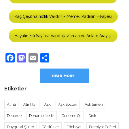
Kaç Çeşit Yalnızlık Vardır? – Memeli Kadının Hikâyesi
Hayatın Elli Sayfası: Varoluş, Zaman ve Anlam Arayışı
Facebook
Mastodon
Email
Share
READ MORE
Etiketler
Alıntı
Alıntılar
Aşk
Aşk Sözleri
Aşk Şiirleri
Deneme
Deneme Nedir
Deneme Ol
Dinle
Duygusal Şiirler
Dörtlükler
Edebiyat
Edebiyat Defteri