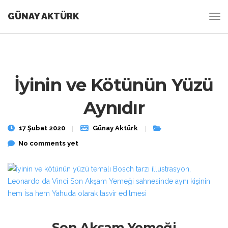
GÜNAY AKTÜRK
İyinin ve Kötünün Yüzü
Aynıdır
17 Şubat 2020
Günay Aktürk
No comments yet
Son Akşam Yemeği