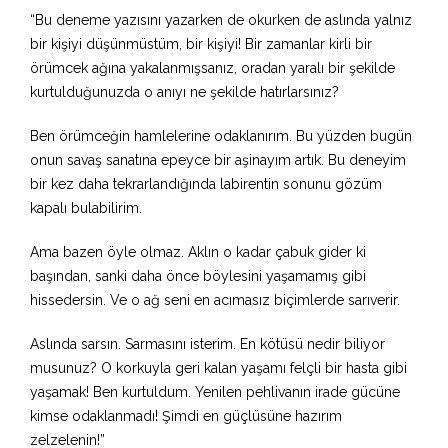
“Bu deneme yazısını yazarken de okurken de aslında yalnız
bir kişiyi düşünmüstüm, bir kişiyi! Bir zamanlar kirli bir
örümcek ağına yakalanmışsanız, oradan yaralı bir şekilde
kurtulduğunuzda o anıyı ne şekilde hatırlarsınız?
Ben örümceğin hamlelerine odaklanırım. Bu yüzden bugün
onun savaş sanatına epeyce bir aşinayım artık. Bu deneyim
bir kez daha tekrarlandığında labirentin sonunu gözüm
kapalı bulabilirim.
Ama bazen öyle olmaz. Aklın o kadar çabuk gider ki
başından, sanki daha önce böylesini yaşamamış gibi
hissedersin. Ve o ağ seni en acımasız biçimlerde sarıverir.
Aslında sarsın. Sarmasını isterim. En kötüsü nedir biliyor
musunuz? O korkuyla geri kalan yaşamı felçli bir hasta gibi
yaşamak! Ben kurtuldum. Yenilen pehlivanın irade gücüne
kimse odaklanmadı! Şimdi en güçlüsüne hazırım
zelzelenin!”