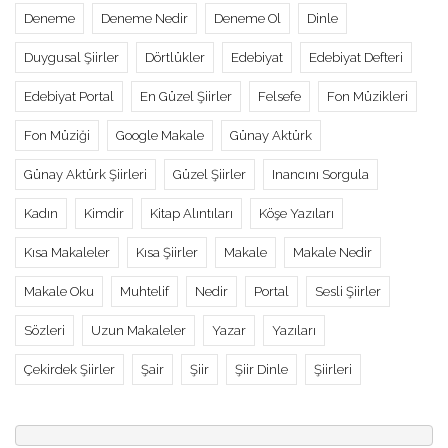
Deneme
Deneme Nedir
Deneme Ol
Dinle
Duygusal Şiirler
Dörtlükler
Edebiyat
Edebiyat Defteri
Edebiyat Portal
En Güzel Şiirler
Felsefe
Fon Müzikleri
Fon Müziği
Google Makale
Günay Aktürk
Günay Aktürk Şiirleri
Güzel Şiirler
Inancını Sorgula
Kadın
Kimdir
Kitap Alıntıları
Köşe Yazıları
Kısa Makaleler
Kısa Şiirler
Makale
Makale Nedir
Makale Oku
Muhtelif
Nedir
Portal
Sesli Şiirler
Sözleri
Uzun Makaleler
Yazar
Yazıları
Çekirdek Şiirler
Şair
Şiir
Şiir Dinle
Şiirleri