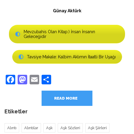
Günay Aktürk
Mevzubahis Olan Kitap:) İnsan İnsanın
Geleceğidir
Tavsiye Makale: Kalbim Aklımın İtaatli Bir Uşağı
Facebook
Mastodon
Email
Share
READ MORE
Etiketler
Alıntı
Alıntılar
Aşk
Aşk Sözleri
Aşk Şiirleri