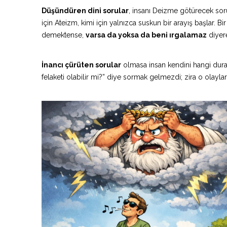
Düşündüren dini sorular
, insanı Deizme götürecek sorul
için Ateizm, kimi için yalnızca suskun bir arayış başlar. Bi
demektense,
varsa da yoksa da beni ırgalamaz
diyere
İnancı çürüten sorular
olmasa insan kendini hangi durak
felaketi olabilir mi?” diye sormak gelmezdi; zira o olayl