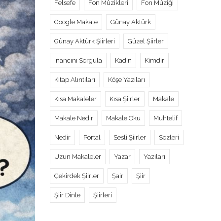
Felsefe
Fon Müzikleri
Fon Müziği
Google Makale
Günay Aktürk
Günay Aktürk Şiirleri
Güzel Şiirler
Inancını Sorgula
Kadın
Kimdir
Kitap Alıntıları
Köşe Yazıları
Kısa Makaleler
Kısa Şiirler
Makale
Makale Nedir
Makale Oku
Muhtelif
Nedir
Portal
Sesli Şiirler
Sözleri
Uzun Makaleler
Yazar
Yazıları
Çekirdek Şiirler
Şair
Şiir
Şiir Dinle
Şiirleri