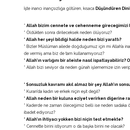
İşte inancı inançsızlığa götüren, kısaca
Düşündüren Dini
*
Allah bizim cennete ve cehenneme gireceğimizi bi
* Öldükten sonra dirileceksek neden ölüyoruz?
* Allah her şeyi bildiği halde neden bizi yarattı?
* Bizler Müslüman ailede doğduğumuz için mi Allah’a ina
de vermiş ama biz de tam kullanamıyoruz?
* Allah’ın varlığını bir ateiste nasıl ispatlayabiliriz
* Allah bizi seviyor da neden günah işlememize izin verip
* Sonsuzluk kavramı akıl almaz bir şey Allah’ın son
* Kuran’da kadın ve erkek niçin eşit değil?
* Allah neden bir kuluna eziyet verirken diğerine 
* Kaderde ne zaman öleceğimiz belli ise neden sadaka
ibadet ediyoruz?
* Allah’ın ihtiyacı yokken bizi niçin test etmekte?
* Cennette birini istiyorum o da başka birini ne olacak?