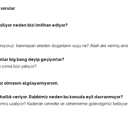
 sorular
liyor neden bizi imtihan ediyor?
nıyoruz. İnanmayan aileden doğanların suçu ne? Allah akıl vermiş ama
? Onlar big bang deyip geçiyorlar?
 sonra bizi yakıyor?
suz olmasını algılayamıyorum.
rahatlık veriyor. Rabbimiz neden bu konuda eşit davranmıyor?
 ömrü uzatıyor? Kaderde cennete ve cehenneme gideceğimiz belliys