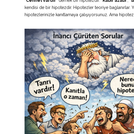
“
Cennet vardır
” demek bir hipotezdir. “
Kabir azabı
”, “
s
kendisi de bir hipotezdir. Hipotezler teoriye bağlanırlar. Y
hipotezlerinizle kanıtlamaya çalışıyorsunuz. Ama hipotezler