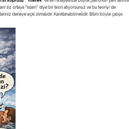
ırat köprüsü
”, “
melek
” ve en nihayetinde büyük patronun yani tanrını
ani siz ortaya “İslam” diye bir teori atıyorsunuz ve bu teoriyi de
iniz deneye açık olmalıdır. Kanıtlanabilmelidir. Bilim böyle çalışır.