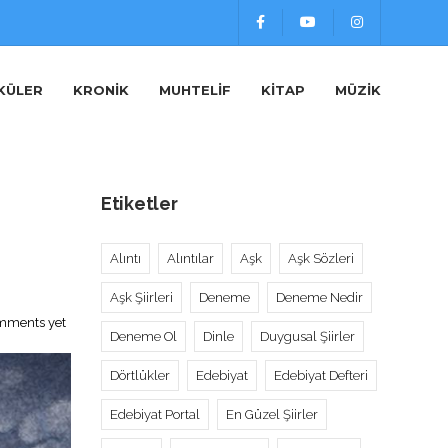
KÜLER
KRONIK
MUHTELIF
KITAP
MÜZIK
Etiketler
Alıntı
Alıntılar
Aşk
Aşk Sözleri
Aşk Şiirleri
Deneme
Deneme Nedir
mments yet
Deneme Ol
Dinle
Duygusal Şiirler
Dörtlükler
Edebiyat
Edebiyat Defteri
Edebiyat Portal
En Güzel Şiirler