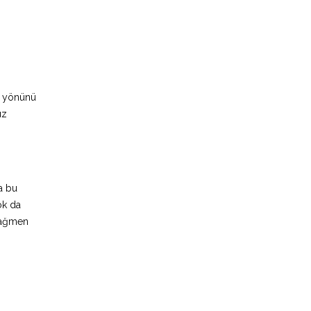
si yönünü
üz
a bu
ok da
 rağmen