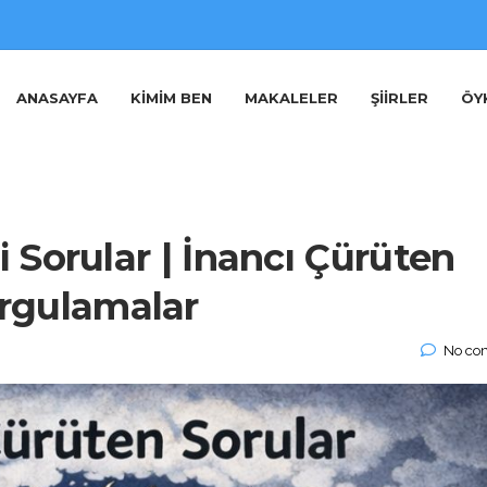
ANASAYFA
KIMIM BEN
MAKALELER
ŞIIRLER
ÖY
Sorular | İnancı Çürüten
rgulamalar
No co