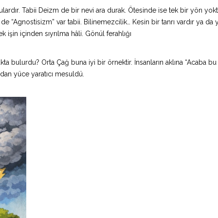
ardır. Tabii Deizm de bir nevi ara durak. Ötesinde ise tek bir yön yokt
r de “Agnostisizm” var tabii. Bilinemezcilik… Kesin bir tanrı vardır ya da 
k işin içinden sıyrılma hâli. Gönül ferahlığı
ta bulurdu? Orta Çağ buna iyi bir örnektir. İnsanların aklına “Acaba bu
ardan yüce yaratıcı mesuldü.