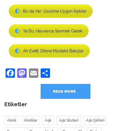
Bu da Var: Usulüne Uygun İlişkiler
Ya Bu: Hayvanca Sevmek Gerek
Ah Evett: Dikine Müstakil Bakışlar
Facebook
Mastodon
Email
Share
READ MORE
Etiketler
Alıntı
Alıntılar
Aşk
Aşk Sözleri
Aşk Şiirleri