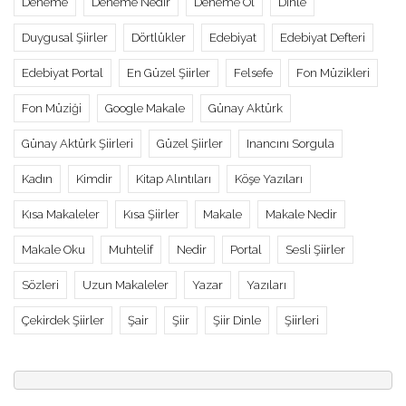
Deneme
Deneme Nedir
Deneme Ol
Dinle
Duygusal Şiirler
Dörtlükler
Edebiyat
Edebiyat Defteri
Edebiyat Portal
En Güzel Şiirler
Felsefe
Fon Müzikleri
Fon Müziği
Google Makale
Günay Aktürk
Günay Aktürk Şiirleri
Güzel Şiirler
Inancını Sorgula
Kadın
Kimdir
Kitap Alıntıları
Köşe Yazıları
Kısa Makaleler
Kısa Şiirler
Makale
Makale Nedir
Makale Oku
Muhtelif
Nedir
Portal
Sesli Şiirler
Sözleri
Uzun Makaleler
Yazar
Yazıları
Çekirdek Şiirler
Şair
Şiir
Şiir Dinle
Şiirleri