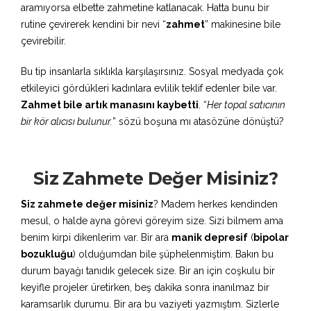
aramıyorsa elbette zahmetine katlanacak. Hatta bunu bir
rutine çevirerek kendini bir nevi “
zahmet
” makinesine bile
çevirebilir.
Bu tip insanlarla sıklıkla karşılaşırsınız. Sosyal medyada çok
etkileyici gördükleri kadınlara evlilik teklif edenler bile var.
Zahmet bile artık manasını kaybetti
. “
Her topal satıcının
bir kör alıcısı bulunur.
” sözü boşuna mı atasözüne dönüştü?
Siz Zahmete Değer Misiniz?
Siz zahmete değer misiniz
? Madem herkes kendinden
mesul, o halde ayna görevi göreyim size. Sizi bilmem ama
benim kirpi dikenlerim var. Bir ara
manik depresif
(
bipolar
bozukluğu
) olduğumdan bile şüphelenmiştim. Bakın bu
durum bayağı tanıdık gelecek size. Bir an için coşkulu bir
keyifle projeler üretirken, beş dakika sonra inanılmaz bir
karamsarlık durumu. Bir ara bu vaziyeti yazmıştım. Sizlerle