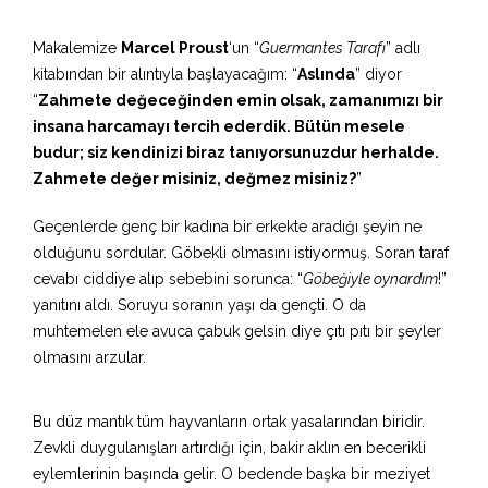
Makalemize
Marcel Proust
‘un “
Guermantes Tarafı
” adlı
kitabından bir alıntıyla başlayacağım: “
Aslında
” diyor
“
Zahmete değeceğinden emin olsak, zamanımızı bir
insana harcamayı tercih ederdik. Bütün mesele
budur; siz kendinizi biraz tanıyorsunuzdur herhalde.
Zahmete değer misiniz, değmez misiniz?
”
Geçenlerde genç bir kadına bir erkekte aradığı şeyin ne
olduğunu sordular. Göbekli olmasını istiyormuş. Soran taraf
cevabı ciddiye alıp sebebini sorunca: “
Göbeğiyle oynardım
!”
yanıtını aldı. Soruyu soranın yaşı da gençti. O da
muhtemelen ele avuca çabuk gelsin diye çıtı pıtı bir şeyler
olmasını arzular.
Bu düz mantık tüm hayvanların ortak yasalarından biridir.
Zevkli duygulanışları artırdığı için, bakir aklın en becerikli
eylemlerinin başında gelir. O bedende başka bir meziyet