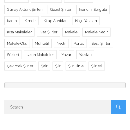
Günay Aktürk Şiirleri
Güzel Şiirler
Inancını Sorgula
Kadın
Kimdir
Kitap Alıntıları
Köşe Yazıları
Kısa Makaleler
Kısa Şiirler
Makale
Makale Nedir
Makale Oku
Muhtelif
Nedir
Portal
Sesli Şiirler
Sözleri
Uzun Makaleler
Yazar
Yazıları
Çekirdek Şiirler
Şair
Şiir
Şiir Dinle
Şiirleri