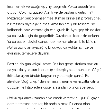
İnsan emek vereceği kişiyi iyi seçmeli. Yoksa bedeli fena
oluyor. Çok mu güzel? Alımlı ve de baştan çıkartıcı mı?
Meziyetler pek önemsenmez. Kimse birine sırf profesyonel
bir ressam diye âşık olmaz. Ama tanınmış bir ressam ise
kollarında poz vermek için canı çıkabilir. Aynı şey bir doktor
ya da avukat için de geçerlidir. Cüzdanları kabarıktır onların.
Ya da bazen devlet dairesinde memur olması bile kâfidir.
Hakiki aşk
olamayacağı gibi duygu da yoktur içinde ve
evrimsel temellere dayanır.
Bazıları dolgun kalçalı sever. Bazıları genç isterken bazıları
da yatakta iyi olsun isterler. İçinde aşk yoktur bunların. Güçlü
ihtiraslar aşkın birebir kopyasını yaratmıştır çünkü. Bu
ahvalde “Doğru kişi” denilen insan, üreme ve hayatta kalma
güdülerine hitap eden kişiler arasından bilinçsizce seçilir.
Hakiki aşk
ancak zamanla ve emek vererek oluşur. O, çayın
dem tutmasına benzer, bir anda olmaz. Bir anda olan