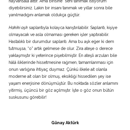
hayvansala aittir. Ama birisine “seni tanımak istiyorum”
diyebilirsiniz. Lakin bir insanı tanımak ve yıllar sonra bile
yanılmadığını anlamak oldukça güçtür.
Hakiki aşk
saplantıyla kolayca karıştırılabilir. Saplantı, kişiye
olmayacak ve asla olmaması gereken işler yaptırabilir.
Hastalıklı bir durumdur saplantı. Ama bu aşk eğer ki dem
tutmuşsa, “o” artık gelmese de olur. Zira ateşe o derece
yaklaşmıştır ki yeterince pişebilmiştir. En ateşli arzuları bile
hâlâ iliklerinde hissetmesine rağmen, tamamlanması için
onun varlığına ihtiyaç duymaz. Çünkü ilkele ait olanla
moderne ait olan bir olmuş, eksikliği hissedilen şey ise
yaşam enerjisine dönüşmüştür. Bu noktada sözler anlamını
yitirmiş, üçüncü bir göz açılmıştır. İşte o göz onun bütün
suskusunu görebilir!
Günay Aktürk