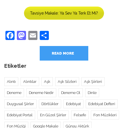
Tavsiye Makale: Ya Sev Ya Terk Et Mi?
Facebook
Mastodon
Email
Share
READ MORE
Etiketler
Alıntı
Alıntılar
Aşk
Aşk Sözleri
Aşk Şiirleri
Deneme
Deneme Nedir
Deneme Ol
Dinle
Duygusal Şiirler
Dörtlükler
Edebiyat
Edebiyat Defteri
Edebiyat Portal
En Güzel Şiirler
Felsefe
Fon Müzikleri
Fon Müziği
Google Makale
Günay Aktürk