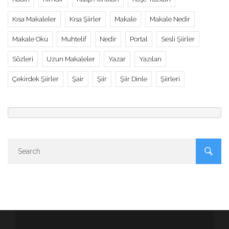
Kısa Makaleler
Kısa Şiirler
Makale
Makale Nedir
Makale Oku
Muhtelif
Nedir
Portal
Sesli Şiirler
Sözleri
Uzun Makaleler
Yazar
Yazıları
Çekirdek Şiirler
Şair
Şiir
Şiir Dinle
Şiirleri