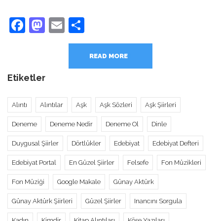
Facebook
Mastodon
Email
Share
READ MORE
Etiketler
Alıntı
Alıntılar
Aşk
Aşk Sözleri
Aşk Şiirleri
Deneme
Deneme Nedir
Deneme Ol
Dinle
Duygusal Şiirler
Dörtlükler
Edebiyat
Edebiyat Defteri
Edebiyat Portal
En Güzel Şiirler
Felsefe
Fon Müzikleri
Fon Müziği
Google Makale
Günay Aktürk
Günay Aktürk Şiirleri
Güzel Şiirler
Inancını Sorgula
Kadın
Kimdir
Kitap Alıntıları
Köşe Yazıları