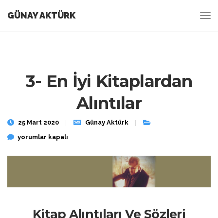
GÜNAY AKTÜRK
3- En İyi Kitaplardan
Alıntılar
25 Mart 2020
Günay Aktürk
3- En İyi Kitaplardan Alıntılar için
yorumlar kapalı
Kitap Alıntıları Ve Sözleri