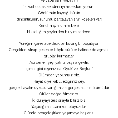
Ne yaparsam yapayım,
fiziksel olarak kendimi iyi hissedemiyorum.
Gönlümün kaydığı bütün
dinginliklerin, ruhumu parçalayan sivri köşeleri var!
Kendim için kimim ben?
Hissettiğim şeylerden biriyim sadece.
Yüreğim çaresizce,delik bir kova gibi boşalıyor!
Gerçekten ıstırap çekenler böyle sürüler halinde dolaşmaz,
gruplar kurmazlar.
Acı denen şey, yalnız başına çekilir.
İçimiz gibi dışımız da ‘Oyuk’ ve ‘Boştur!”
Ölümden yapılmışız biz.
Hayat diye kabul ettiğimiz şey,
gerçek hayatın uykusu varlığımızın gerçek halinin ölümüdür.
Ölüler doğar, ölmezler.
İki dünyayı ters sırayla biliriz biz.
Yaşadığımızı sanırken ölüyüzdür.
Ölümle pençeleşirken yaşamaya başlarız!