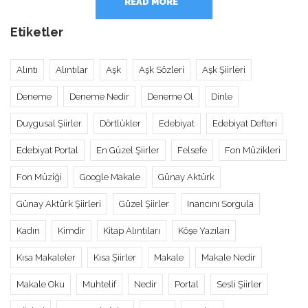
READ MORE
Etiketler
Alıntı
Alıntılar
Aşk
Aşk Sözleri
Aşk Şiirleri
Deneme
Deneme Nedir
Deneme Ol
Dinle
Duygusal Şiirler
Dörtlükler
Edebiyat
Edebiyat Defteri
Edebiyat Portal
En Güzel Şiirler
Felsefe
Fon Müzikleri
Fon Müziği
Google Makale
Günay Aktürk
Günay Aktürk Şiirleri
Güzel Şiirler
Inancını Sorgula
Kadın
Kimdir
Kitap Alıntıları
Köşe Yazıları
Kısa Makaleler
Kısa Şiirler
Makale
Makale Nedir
Makale Oku
Muhtelif
Nedir
Portal
Sesli Şiirler