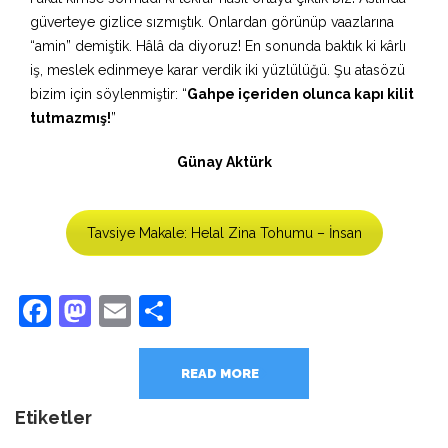
güverteye gizlice sızmıştık. Onlardan görünüp vaazlarına
“amin” demiştik. Hâlâ da diyoruz! En sonunda baktık ki kârlı
iş, meslek edinmeye karar verdik iki yüzlülüğü. Şu atasözü
bizim için söylenmiştir: “
Gahpe içeriden olunca kapı kilit
tutmazmış!
”
Günay Aktürk
Tavsiye Makale: Helal Zina Tohumu – İnsan
Facebook
Mastodon
Email
Share
READ MORE
Etiketler