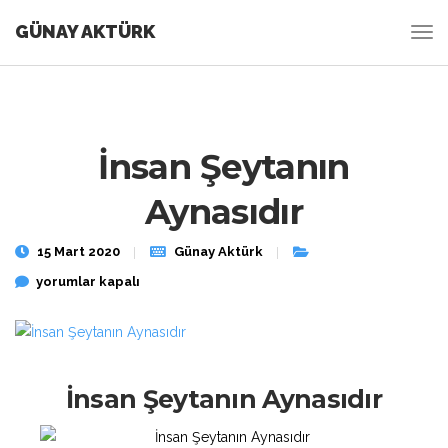
GÜNAY AKTÜRK
İnsan Şeytanın
Aynasıdır
15 Mart 2020
Günay Aktürk
İnsan Şeytanın Aynasıdır için
yorumlar kapalı
İnsan Şeytanın Aynasıdır