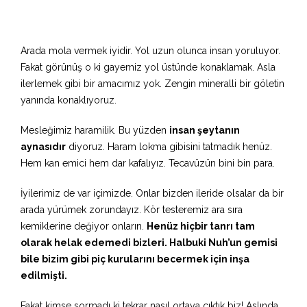
Arada mola vermek iyidir. Yol uzun olunca insan yoruluyor.
Fakat görünüş o ki gayemiz yol üstünde konaklamak. Asla
ilerlemek gibi bir amacımız yok. Zengin mineralli bir göletin
yanında konaklıyoruz.
Mesleğimiz haramilik. Bu yüzden
insan şeytanın
aynasıdır
diyoruz. Haram lokma gibisini tatmadık henüz.
Hem kan emici hem dar kafalıyız. Tecavüzün bini bin para.
İyilerimiz de var içimizde. Onlar bizden ileride olsalar da bir
arada yürümek zorundayız. Kör testeremiz ara sıra
kemiklerine değiyor onların.
Henüz hiçbir tanrı tam
olarak helak edemedi bizleri. Halbuki Nuh’un gemisi
bile bizim gibi piç kurularını becermek için inşa
edilmişti.
Fakat kimse sormadı ki tekrar nasıl ortaya çıktık biz! Aslında