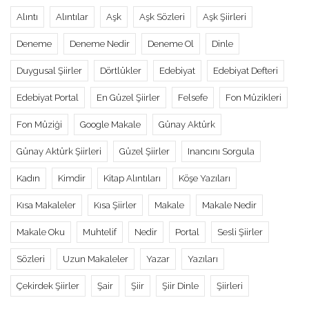
Alıntı
Alıntılar
Aşk
Aşk Sözleri
Aşk Şiirleri
Deneme
Deneme Nedir
Deneme Ol
Dinle
Duygusal Şiirler
Dörtlükler
Edebiyat
Edebiyat Defteri
Edebiyat Portal
En Güzel Şiirler
Felsefe
Fon Müzikleri
Fon Müziği
Google Makale
Günay Aktürk
Günay Aktürk Şiirleri
Güzel Şiirler
Inancını Sorgula
Kadın
Kimdir
Kitap Alıntıları
Köşe Yazıları
Kısa Makaleler
Kısa Şiirler
Makale
Makale Nedir
Makale Oku
Muhtelif
Nedir
Portal
Sesli Şiirler
Sözleri
Uzun Makaleler
Yazar
Yazıları
Çekirdek Şiirler
Şair
Şiir
Şiir Dinle
Şiirleri