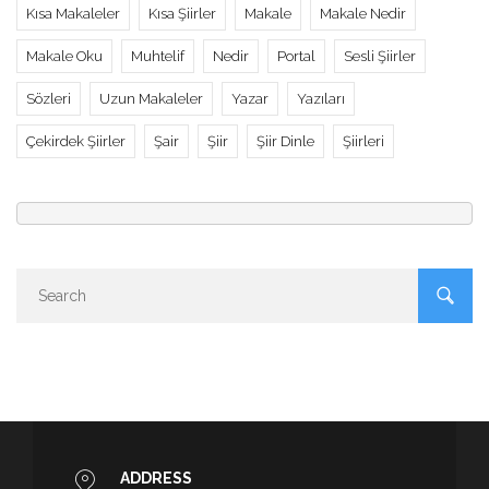
Kısa Makaleler
Kısa Şiirler
Makale
Makale Nedir
Makale Oku
Muhtelif
Nedir
Portal
Sesli Şiirler
Sözleri
Uzun Makaleler
Yazar
Yazıları
Çekirdek Şiirler
Şair
Şiir
Şiir Dinle
Şiirleri
ADDRESS