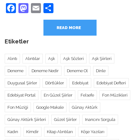
Facebook
Mastodon
Email
Share
READ MORE
Etiketler
Alıntı
Alıntılar
Aşk
Aşk Sözleri
Aşk Şiirleri
Deneme
Deneme Nedir
Deneme Ol
Dinle
Duygusal Şiirler
Dörtlükler
Edebiyat
Edebiyat Defteri
Edebiyat Portal
En Güzel Şiirler
Felsefe
Fon Müzikleri
Fon Müziği
Google Makale
Günay Aktürk
Günay Aktürk Şiirleri
Güzel Şiirler
Inancını Sorgula
Kadın
Kimdir
Kitap Alıntıları
Köşe Yazıları