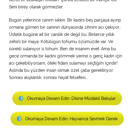
Seni birey olarak görmezler.
Bugün yeterince canım sıkkın. Bir kadını beş parçaya ayırıp
ormana gömen bir caninin dünyasında zihnim acı çekiyor…
Üstelik bugüne ait bir canilik de değil bu. Binlerce yıllık
zehirli bir maya. Kötülüğün tohumu özümüzde var. Ve
sürekli sulanıyor o tohum. Ben de insanım evet. Ama bu
gece ormanda bir kadını gömmek yerine o genç kadın için
acı çekebiliyorsam, öteki fidanı sulamayı seçtiğim içindir!
Aslında bu yüzden insan olmak özel çaba gerektiriyor.
Sonrası alışkanlık, sonrası hayat felsefesi…
Okumaya Devam Edin: Dikine Müstakil Bakışlar
Okumaya Devam Edin: Hayvanca Sevmek Gerek