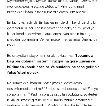
İyiyle kötünün yüzü aynıdır
, derler bir söz vardır. “
Önemli olan
onun karşısına ne zaman çıktığınız!
” Peki, bunu nasıl
bileceksin? İnsan insana kumardır, diyebilirim ancak!
Bir bilinç var aslında. Bir başkasının derdini kendi derdi gibi
görenlerin bilinci. Kadın cinayetlerine bakıyorum, şimdiye
kadar kendini devrimci olarak tanımlayan birinin bu suçu
işlediğini görmedim. Veriler incelenmeli aslında. Önemli bir
konu.
Bu cinayetleri işleyenlerin ortak noktaları var.
Toplumda
başı boş dolanan, sistemin rüzgarına göre uluyan ve
bütünden kopuk insanlar. Ve bunların ipe sapa gelir bir
felsefeleri de yok.
Ne soracaksın, İstanbul Sözleşmesini destekleyip
desteklemediklerini mi? “Beni suistimal edecek misin?” diye
sorabilir misin? Kadına sonsuz saygıları olduğunu söylerler
ki kuşları kafese girsin! Hele ki “Kadın tanrının emanetidir”
derlerse uzaklaşın oradan. Çünkü tehlikeli bir inançtır bu.