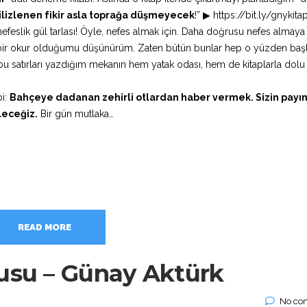
filizlenen fikir asla toprağa düşmeyecek
!” ▶ https://bit.ly/gnykita
nefeslik gül tarlası! Öyle, nefes almak için. Daha doğrusu nefes almay
kı bir okur olduğumu düşünürüm. Zaten bütün bunlar hep o yüzden ba
u satırları yazdığım mekanın hem yatak odası, hem de kitaplarla dolu 
bi:
Bahçeye dadanan zehirli otlardan haber vermek. Sizin payın
leceğiz.
Bir gün mutlaka…
READ MORE
usu – Günay Aktürk
No co