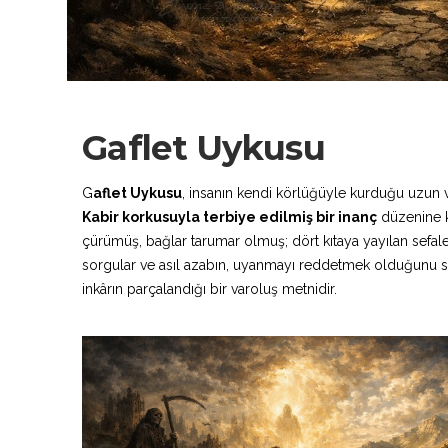
Gaflet Uykusu
G
aflet Uykusu
, insanın kendi körlüğüyle kurduğu uzun ve
Kabir korkusuyla terbiye edilmiş bir inanç
düzenine ka
çürümüş, bağlar tarumar olmuş; dört kıtaya yayılan sefalet
sorgular ve asıl azabın, uyanmayı reddetmek olduğunu s
inkârın parçalandığı bir varoluş metnidir.