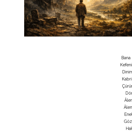
Bana 
Kefen
Dini
Kabri
Çürü
Dör
Âle
Âlem
Ene
Gözü
Hak