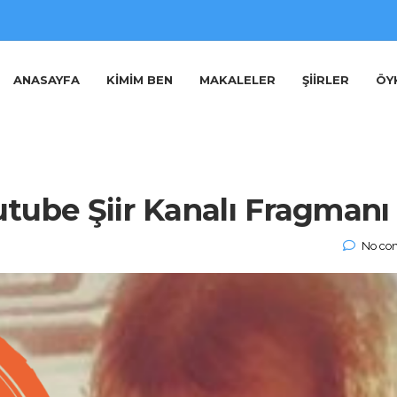
ANASAYFA
KIMIM BEN
MAKALELER
ŞIIRLER
ÖY
tube Şiir Kanalı Fragmanı
No co