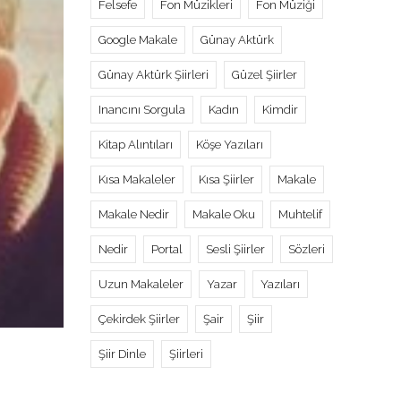
Felsefe
Fon Müzikleri
Fon Müziği
Google Makale
Günay Aktürk
Günay Aktürk Şiirleri
Güzel Şiirler
Inancını Sorgula
Kadın
Kimdir
Kitap Alıntıları
Köşe Yazıları
Kısa Makaleler
Kısa Şiirler
Makale
Makale Nedir
Makale Oku
Muhtelif
Nedir
Portal
Sesli Şiirler
Sözleri
Uzun Makaleler
Yazar
Yazıları
Çekirdek Şiirler
Şair
Şiir
Şiir Dinle
Şiirleri