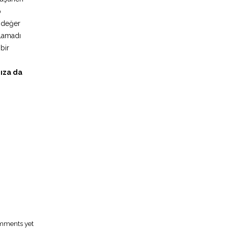
p
a değer
şlamadı
bir
ıza da
mments yet