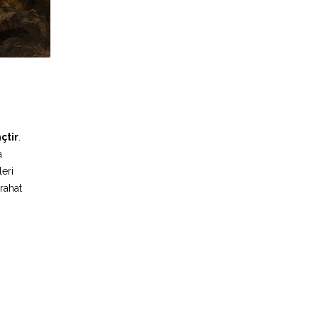
nçtir
.
a
leri
 rahat