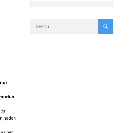
mer
“Umudun
bir
san neden
“düşünen