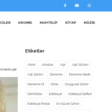
KÜLER
KRONIK
MUHTELIF
KITAP
MÜZIK
Etiketler
Alıntı
Alıntılar
Aşk
Aşk Sözleri
mments yet
Aşk Şiirleri
Deneme
Deneme Nedir
Deneme Ol
Dinle
Duygusal Şiirler
Dörtlükler
Edebiyat
Edebiyat Defteri
Edebiyat Portal
En Güzel Şiirler