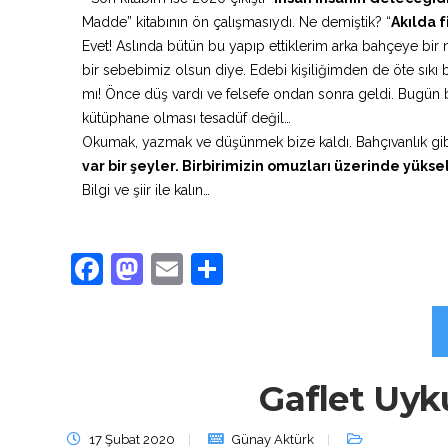
Madde” kitabının ön çalışmasıydı. Ne demiştik? “
Akılda 
Evet! Aslında bütün bu yapıp ettiklerim arka bahçeye bir 
bir sebebimiz olsun diye. Edebi kişiliğimden de öte sı
mı! Önce düş vardı ve felsefe ondan sonra geldi. Bugün b
kütüphane olması tesadüf değil…
Okumak, yazmak ve düşünmek bize kaldı. Bahçıvanlık gi
var bir şeyler. Birbirimizin omuzları üzerinde yükse
Bilgi ve şiir ile kalın…
Facebook
Mastodon
Email
Share
Gaflet Uyk
17 Şubat 2020
Günay Aktürk