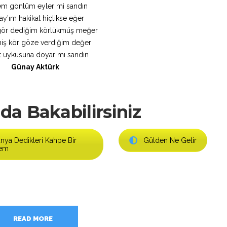
lem gönlüm eyler mi sandın
y’ım hakikat hiçlikse eğer
gör dediğim körlükmüş meğer
iş kör göze verdiğim değer
t uykusuna doyar mı sandın
Günay Aktürk
da Bakabilirsiniz
nya Dedikleri Kahpe Bir
Gülden Ne Gelir
em
READ MORE