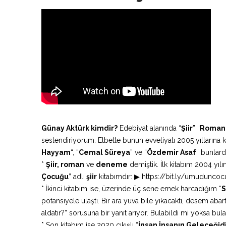
Günay Aktürk kimdir?
Edebiyat alanında “
Şiir
” “
Roman
seslendiriyorum. Elbette bunun evveliyatı 2005 yıllarına k
Hayyam
“, “
Cemal Süreya
” ve “
Özdemir Asaf
” bunlard
*
Şiir, roman
ve
deneme
demiştik. İlk kitabım 2004 yıl
Çocuğu
” adlı
şiir
kitabımdır: ▶ https://bit.ly/umudunco
* İkinci kitabım ise, üzerinde üç sene emek harcadığım “
S
potansiyele ulaştı. Bir ara yuva bile yıkacaktı, desem ab
aldatır?” sorusuna bir yanıt arıyor. Bulabildi mi yoksa bula
* Son kitabım ise 2020 çıkışlı “
İnsan İnsanın Geleceğid