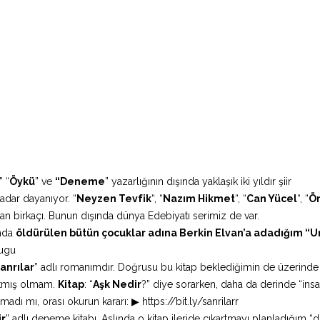
” “
Öykü
” ve
“Deneme
” yazarlığının dışında yaklaşık iki yıldır şiir
adar dayanıyor. “
Neyzen Tevfik
“, “
Nazım Hikmet
“, “
Can Yücel
“, “
Ö
an birkaçı. Bunun dışında dünya Edebiyatı serimiz de var.
ında
öldürülen bütün çocuklar adına Berkin Elvan’a adadığım 
cugu
anrılar
” adlı romanımdır. Doğrusu bu kitap beklediğimin de üzerinde 
artmış olmam.
Kitap
: “
Aşk Nedir
?” diye sorarken, daha da derinde “in
madı mı, orası okurun kararı: ▶ https://bit.ly/sanrilarr
ir
” adlı deneme kitabı. Aslında o kitap ileride çıkartmayı planladığım 