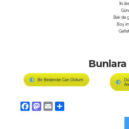
İki â
Güna
Bak da 
Boş im
Gafle
Bunlara 
Bir Bedende Can Oldum
Dü
Al
Facebook
Mastodon
Email
Share