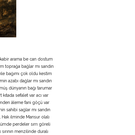
kabir arama be can dostum
im toprağa bağlar mı sandın
mle bağımı çok oldu kestim
min azabı dağlar mı sandın
müş dünyanın bağı tarumar
t kıtada sefalet var acı var
mden âleme fani göçü var
in sahibi sağlar mı sandın
l Hak ilminde Mansur olalı
mde perdeler sırrı göreli
 sırının menzilinde duralı