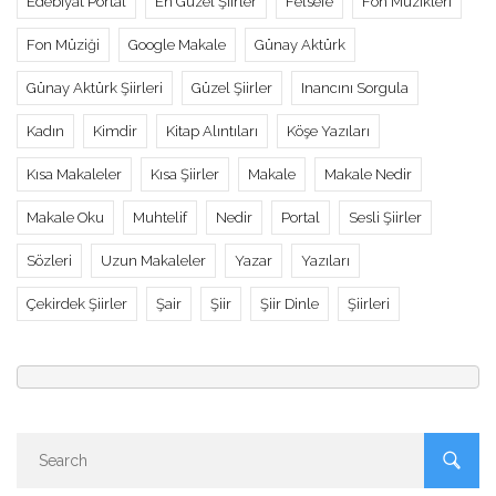
Edebiyat Portal
En Güzel Şiirler
Felsefe
Fon Müzikleri
Fon Müziği
Google Makale
Günay Aktürk
Günay Aktürk Şiirleri
Güzel Şiirler
Inancını Sorgula
Kadın
Kimdir
Kitap Alıntıları
Köşe Yazıları
Kısa Makaleler
Kısa Şiirler
Makale
Makale Nedir
Makale Oku
Muhtelif
Nedir
Portal
Sesli Şiirler
Sözleri
Uzun Makaleler
Yazar
Yazıları
Çekirdek Şiirler
Şair
Şiir
Şiir Dinle
Şiirleri