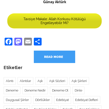
Günay Aktürk
Tavsiye Makale: Allah Korkusu Kötülüğü
Engelleyebilir Mi?
Facebook
Mastodon
Email
Share
READ MORE
Etiketler
Alıntı
Alıntılar
Aşk
Aşk Sözleri
Aşk Şiirleri
Deneme
Deneme Nedir
Deneme Ol
Dinle
Duygusal Şiirler
Dörtlükler
Edebiyat
Edebiyat Defteri