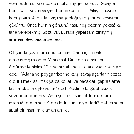
yeni bedenler verecek bir ilaha saygım sonsuz. Seviyor
beni! Nasıl sevmeyeyim ben de kendisini! Sıkıysa aksi aksi
konuşayım. Alimallah kıçıma şaplağı yapıştırır da kesiverir
çükümü. Onca hurinin gönlünü nasıl hoş ederim yoksa! 72
tane verecekmiş. Sözü var. Burada yaparsam zinaymış
ammaa öteki tarafta serbest.
Off şart koşuyor ama bunun için. Onun için cenk
etmeliymişim önce. Yani cihat. Din adına dinsizleri
öldürmeliymişim. “Din yalnız Allah’a ait olana kadar savaşın
dedi.” “Allah’a ve peygamberine karşı savaş açanların cezası
öldürülmek, asılmak ya da kolları ve bacakları çaprazlama
kesilmek suretiyle verilir” dedi. Kestirir de. Şüphesiz ki
sözünden dönmez. Ama şu “bir insanı öldürmek tüm
insanlığı öldürmektir” de dedi. Bunu niye dedi? Muhtemelen
aptal bir insanım ki anlamam kıt.