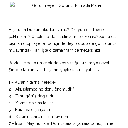
Hiç Turan Dursun okudunuz mu? Okuyup da “tövbe”
çektiniz mi? Öfkelenip de fırlattınız mı bir kenara? Sonra da
pişman olup, ayetler var içinde deyip öpüp de götürdünüz
mü alnınıza? Hah! İşte o zaman tam cennetliksiniz!
Böylesi ciddi bir meselede zevzekliğe lüzum yok evet.
Şimdi kitaptan satır başlarını şöylece sıralayabiliriz:
1 – Kuranın tanrısı nerede?
2 – Akıl İslamda ne denli önemlidir?
3 – Tanrı görüş değiştirir
4 – Yazma bozma tahtası
5 – Kurandaki çelişkiler
6 – Kuranın tanrısının sınıf ayırımı
7 – İnsanı Maymunlara, Domuzlara, sıçanlara dönüştürme