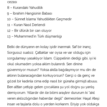
cezası
8 – Kurandaki Yahudilik
9 – İbrahim Hangisinin Babası
10 – Sünnet İslama Yahudilikten Geçmedir
11 – Kuran Nasıl Derlendi
12 – Bir üfürük bir can oluyor
13 – Muhammed’in Türk düşmanlığı
Belki de dünyanın en kolay işidir inanmak. Saf bir inanç.
Sorgusuz sualsiz. Çatlaklar var oysa ve var olduğu için
sorgulamayı yasaklıyor İslam. Cüppelinin dediği gibi, iyi ki
okul okumadım yoksa aklım bulanırdı. Sen dinine
güvenmiyor musun? Yoksa akılla bağdaşmıyor mu din de
aklının bulanacağından korkuyorsun? Gerçi o da genç ve
gözel bir kadınla cima edip nasıl bir günaha girmişti abuuu.
Ben alttan yetişip gelen çocuklara şu yol doğru şu yanlış
demiyorum. Yıllardır din ile bilimi araştırır dururum ki “akıl
veren akılsızlığından haberdar değil” demesinler. Haşa! Ateşi
insan ve taşlarla dolu o yerden korkarım. Eriyip yok oldukça