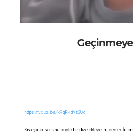
Geçinmeye 
https://youtu.be/xRqRKd3zSUc
Kısa şiirler serisine böyle bir dize ekleyelim dedim. İnte