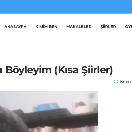
ANASAYFA
KIMIM BEN
MAKALELER
ŞIIRLER
ÖY
 Böyleyim (Kısa Şiirler)
No co