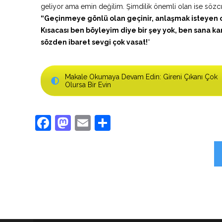
geliyor ama emin değilim. Şimdilik önemli olan ise sözc
“Geçinmeye gönlü olan geçinir, anlaşmak isteyen o
Kısacası ben böyleyim diye bir şey yok, ben sana k
sözden ibaret sevgi çok vasat!
“
Makale Okumaya Devam Edin: Gireni Çıkanı Çok
Olursa Bir Evin
Facebook
Mastodon
Email
Share