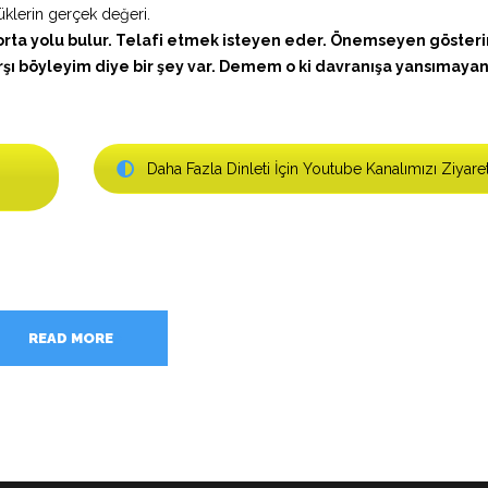
üklerin gerçek değeri.
rta yolu bulur. Telafi etmek isteyen eder. Önemseyen gösterir
arşı böyleyim diye bir şey var. Demem o ki davranışa yansımayan
Daha Fazla Dinleti İçin Youtube Kanalımızı Ziyare
READ MORE