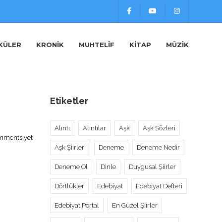
KÜLER
KRONIK
MUHTELIF
KITAP
MÜZIK
Etiketler
Alıntı
Alıntılar
Aşk
Aşk Sözleri
mments yet
Aşk Şiirleri
Deneme
Deneme Nedir
Deneme Ol
Dinle
Duygusal Şiirler
Dörtlükler
Edebiyat
Edebiyat Defteri
Edebiyat Portal
En Güzel Şiirler