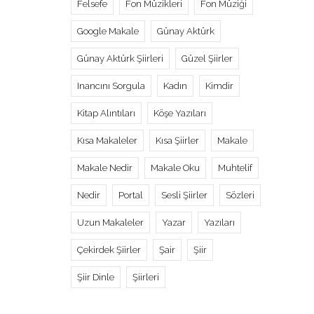
Felsefe
Fon Müzikleri
Fon Müziği
Google Makale
Günay Aktürk
Günay Aktürk Şiirleri
Güzel Şiirler
Inancını Sorgula
Kadın
Kimdir
Kitap Alıntıları
Köşe Yazıları
Kısa Makaleler
Kısa Şiirler
Makale
Makale Nedir
Makale Oku
Muhtelif
Nedir
Portal
Sesli Şiirler
Sözleri
Uzun Makaleler
Yazar
Yazıları
Çekirdek Şiirler
Şair
Şiir
Şiir Dinle
Şiirleri