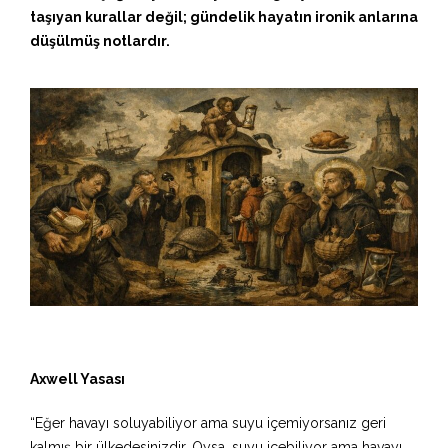
taşıyan kurallar değil; gündelik hayatın ironik anlarına
düşülmüş notlardır.
Axwell Yasası
“Eğer havayı soluyabiliyor ama suyu içemiyorsanız geri
kalmış bir ülkedesinizdir. Oysa, suyu içebiliyor ama havayı