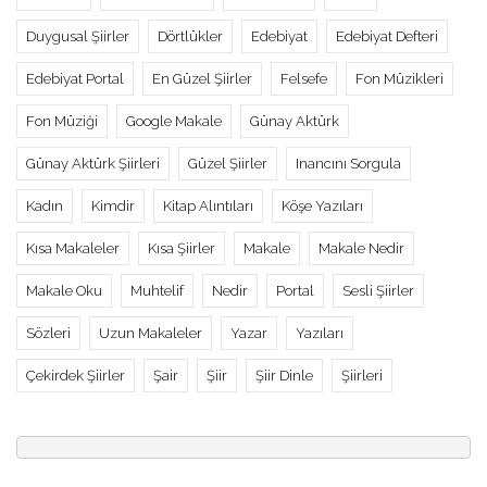
Duygusal Şiirler
Dörtlükler
Edebiyat
Edebiyat Defteri
Edebiyat Portal
En Güzel Şiirler
Felsefe
Fon Müzikleri
Fon Müziği
Google Makale
Günay Aktürk
Günay Aktürk Şiirleri
Güzel Şiirler
Inancını Sorgula
Kadın
Kimdir
Kitap Alıntıları
Köşe Yazıları
Kısa Makaleler
Kısa Şiirler
Makale
Makale Nedir
Makale Oku
Muhtelif
Nedir
Portal
Sesli Şiirler
Sözleri
Uzun Makaleler
Yazar
Yazıları
Çekirdek Şiirler
Şair
Şiir
Şiir Dinle
Şiirleri