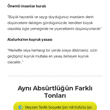
Önemli insanlar kuralı
“Büyük hayranlık ve saygı duyduğunuz insanların derin
düşüncelere daldığını gördüğünüzde, kendileri büyük
olasılıkla öğle yemeğinde ne yiyeceklerini düşünüyorlardır.”
Alaturka’nın kuyruk yasası
“Markette veya herhangi bir yerde sıraya dikilirseniz, sizin
geçtiğiniz kuyruk mutlaka en yavaş ilerleyen kuyruk
olacaktır…”
Aynı Absürtlüğün Farklı
Tonları
Neyzen Tevfik Sosyete Şiiri +18 Küfürlü Şiir