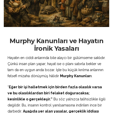
Murphy Kanunları ve Hayatın
İronik Yasaları
Hayatın en ciddi anlarında bile alaycı bir gülümseme saklıdır.
Çünkü insan plan yapar; hayat ise o planı sabırla bekler ve
tam da en uygun anda bozar. İşte bu küçük kırılma anlarının
felsefi mizaha dönüşmüş hâlidir
Murphy Kanunları
.
“
Eğer bir işi halletmek için birden fazla olasılık varsa
ve bu olasılıklardan biri felaket doğuracaksa;
kesinlikle o gerçekleşir.”
Bu söz yalnızca talihsizlikle ilgili
değildir. Bu, insanın kontrol yanılsamasına indirilen ince bir
darbedir.
Aşağıda yer alan yasalar, gerçeklik iddiası