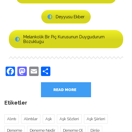
Deyyusu Ekber
Melankolik Bir Piç Kurusunun Duygudurum
Bozukluğu
Facebook
Mastodon
Email
Share
READ MORE
Etiketler
Alıntı
Alıntılar
Aşk
Aşk Sözleri
Aşk Şiirleri
Deneme
Deneme Nedir
Deneme Ol
Dinle