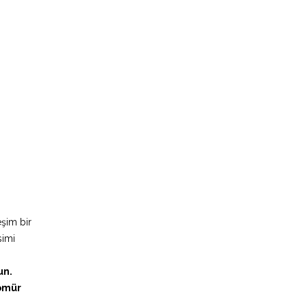
şim bir
simi
un.
 ömür