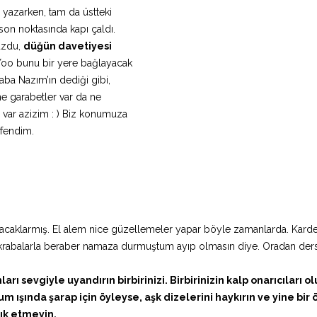
rı yazarken, tam da üstteki
on noktasında kapı çaldı.
zdu,
düğün davetiyesi
 Yoo bunu bir yere bağlayacak
aba Nazım’ın dediği gibi,
e garabetler var da ne
 var azizim : ) Biz konumuza
fendim.
racaklarmış. El alem nice güzellemeler yapar böyle zamanlarda. Karde
krabalarla beraber namaza durmuştum ayıp olmasın diye. Oradan der
arı sevgiyle uyandırın birbirinizi. Birbirinizin kalp onarıcıları ol
ışında şarap için öyleyse, aşk dizelerini haykırın ve yine bir
ık etmeyin.