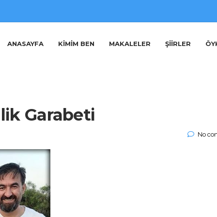
ANASAYFA
KIMIM BEN
MAKALELER
ŞIIRLER
ÖY
ilik Garabeti
No co