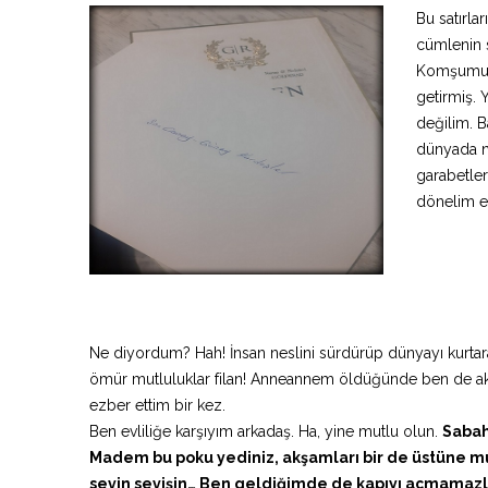
Bu satırla
cümlenin s
Komşumu
getirmiş.
değilim. B
dünyada n
garabetler
dönelim e
Ne diyordum? Hah! İnsan neslini sürdürüp dünyayı kurta
ömür mutluluklar filan! Anneannem öldüğünde ben de a
ezber ettim bir kez.
Ben evliliğe karşıyım arkadaş. Ha, yine mutlu olun.
Sabahl
Madem bu poku yediniz, akşamları bir de üstüne mum 
sevin sevişin… Ben geldiğimde de kapıyı açmamazl