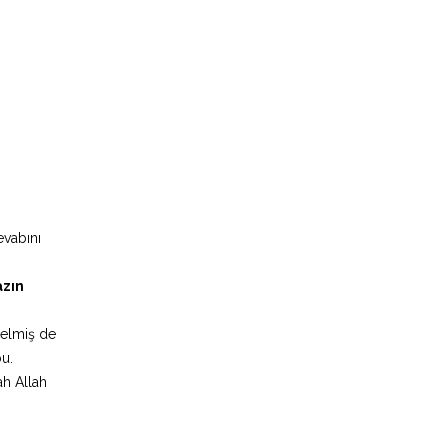
evabını
zın
gelmiş de
u.
ah Allah