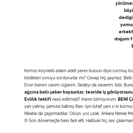
yürümez
büyü
dediği
yumuş
erkekt
doğum fa
Kırmızı köynekli adam adet yerini bulsun diye sormuş bi
bildikleri soruyu sordururlar mı? Cevap hiç şaşmaz. Belli 
Ersin benim canım ciğerim. Seda’yı da severim, bilir. Bu
ağzına ballı şeker koysunlar, teoride iş görüyorsunu
Evlilik teklifi
nasıl edilmişti? İnanın bilmiyorum.
BENİ Ç
yan yatmış çamura batmış filan. İşin tuhaf yanı o ki kı
Nikaha da çağırmadılar. Olsun, yol uzak. Ankara Neree Me
(!) Son dönemeçte beni fark etti. Halbuki hiç ses çıkarma