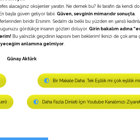
efes alacağınız oksijenler yaratın. Ne demek bu? İki tarafın da kendi dos
n başta güven geliyor tabii.
Güven, sevginin mimarıdır sonuçta
.
erlerinden biridir Ersinim. Seda’m da belki bu yüzden en şanslı kadın
lduğunuzu gördükçe insanın gözleri doluyor.
Girin bakalım adına “ev
erim!
Bu yalnızlık geçidinin kapısını ben beklerim! İkinizi de çok ama 
eyeceğim anlamına gelmiyor
.
Günay Aktürk
Bir Makale Daha: Tek Eşlilik mi çok eşlilik mi
eri)
Daha Fazla Dinleti İçin Youtube Kanalımızı Ziyare