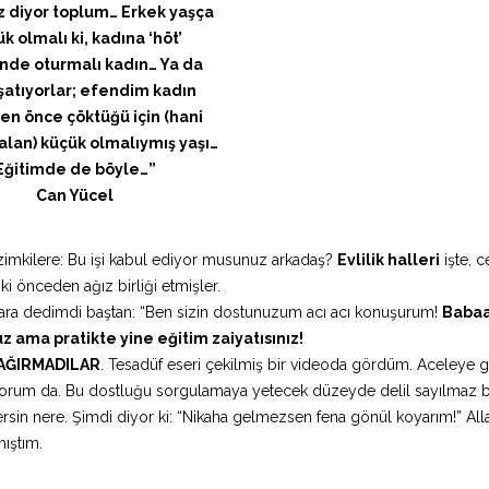
 diyor toplum… Erkek yaşça
k olmalı ki, kadına ‘höt’
nde oturmalı kadın… Ya da
atıyorlar; efendim kadın
en önce çöktüğü için (hani
lan) küçük olmalıymış yaşı…
Eğitimde de böyle…”
Can Yücel
zimkilere: Bu işi kabul ediyor musunuz arkadaş?
Evlilik halleri
işte, c
ki önceden ağız birliği etmişler.
nlara dedimdi baştan: “Ben sizin dostunuzum acı acı konuşurum!
Babaa
z ama pratikte yine eğitim zaiyatısınız!
AĞIRMADILAR
. Tesadüf eseri çekilmiş bir videoda gördüm. Aceleye 
zmıyorum da. Bu dostluğu sorgulamaya yetecek düzeyde delil sayılmaz b
rsin nere. Şimdi diyor ki: “Nikaha gelmezsen fena gönül koyarım!” All
mıştım.