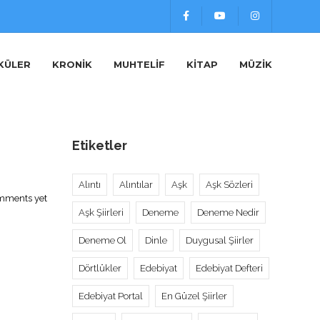
KÜLER
KRONIK
MUHTELIF
KITAP
MÜZIK
Etiketler
Alıntı
Alıntılar
Aşk
Aşk Sözleri
mments yet
Aşk Şiirleri
Deneme
Deneme Nedir
Deneme Ol
Dinle
Duygusal Şiirler
Dörtlükler
Edebiyat
Edebiyat Defteri
Edebiyat Portal
En Güzel Şiirler