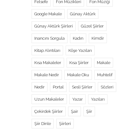
Felsefe
Fon Müzikleri
Fon Müziği
Google Makale
Günay Aktürk
Günay Aktürk Şiirleri
Güzel Şiirler
Inancını Sorgula
Kadın
Kimdir
Kitap Alıntıları
Köşe Yazıları
Kısa Makaleler
Kısa Şiirler
Makale
Makale Nedir
Makale Oku
Muhtelif
Nedir
Portal
Sesli Şiirler
Sözleri
Uzun Makaleler
Yazar
Yazıları
Çekirdek Şiirler
Şair
Şiir
Şiir Dinle
Şiirleri