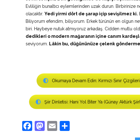
Evliliğin bunaltıcı eylemlerinden uzak durun. Birbirinize n
olacaktır.
Yedi yirmi dört de şarap içip sevişilmez ki.
E
Biliyorum efendim, biliyorum. Erkek türünün en olgun nef
biri. Haybeye nutuk atmıyoruz arkadaş. Cidden mutlu o
dedikleri o modern mağaranın içine canım kardeşl
seviyorum.
Lâkin bu, düğününüze çelenk gönderm
Okumaya Devam Edin: Kırmızı Sınır Çizgileri
Şiir Dinletisi: Hani Yol Biter Ya (Günay Aktürk Şiirl
Facebook
Mastodon
Email
Share