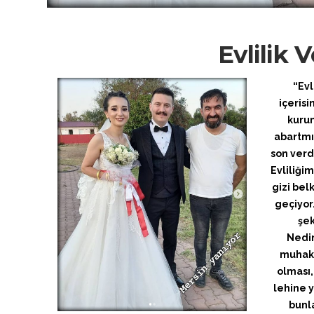
Evlilik 
“Evl
içerisi
kurum
abartmı
son verd
Evliliği
gizi be
geçiyor.
şe
Nedir
muhak
olması,
lehine 
bunl