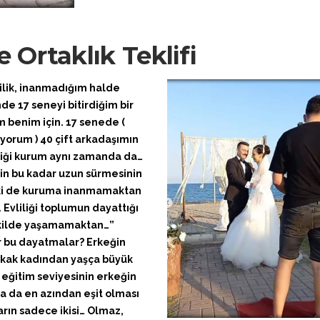
Ve Ortaklık Teklifi
ilik, inanmadığım halde
nde 17 seneyi bitirdiğim bir
 benim için. 17 senede (
yorum ) 40 çift arkadaşımın
iği kurum aynı zamanda da…
min bu kadar uzun sürmesinin
lki de kuruma inanmamaktan
 Evliliği toplumun dayattığı
kilde yaşamamaktan…”
 bu dayatmalar? Erkeğin
kak kadından yaşça büyük
 eğitim seviyesinin erkeğin
ya da en azından eşit olması
arın sadece ikisi… Olmaz,