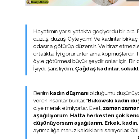
Hayatımın yarısı yatakta geçiyordu bir ara. 
düzüş, düzüş. Öyleydim! Ve kadınlar birkaç l
odasına götürüp düzersin. Ve itiraz etmezler
ortalıkta. İyi görünürler ama kopmuşlardır. Te
öyle götürmesi büyük şeydir onlar için. Bir d
İyiydi. şanslıydım.
Çağdaş kadınlar. sökükl
Benim
kadın düşmanı
olduğumu düşünüyorl
veren insanlar bunlar. “
Bukowski kadın dü
diye merak etmiyorlar. Evet,
zaman zaman 
aşağılıyorum. Hatta herkesten çok kendim
düşünüyorsam aşağılarım. Erkek, kadın,
ayrımcılığa maruz kaldıklarını sanıyorlar. On