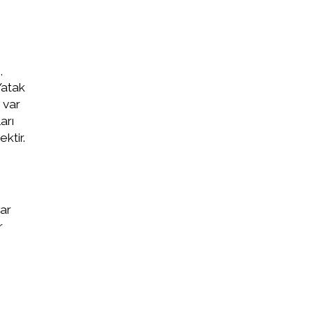
,
 Yatak
 var
arı
ktir.
ar
r