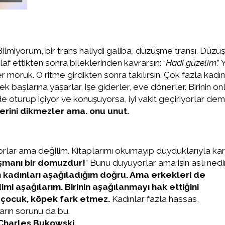
Bilmiyorum, bir trans haliydi galiba, düzüşme transı. Düzüş
af ettikten sonra bileklerinden kavrarsın: “
Hadi güzelim
.”
 moruk. O ritme girdikten sonra takılırsın. Çok fazla kadın
k başlarına yaşarlar, işe giderler, eve dönerler. Birinin onl
e oturup içiyor ve konuşuyorsa, iyi vakit geçiriyorlar deme
erini dikmezler ama. onu unut.
ar ama değilim. Kitaplarımı okumayıp duyduklarıyla kar
şmanı bir domuzdur!
” Bunu duyuyorlar ama işin aslı nedi
kadınları aşağıladığım doğru. Ama erkekleri de
i aşağılarım. Birinin aşağılanmayı hak ettiğini
 çocuk, köpek fark etmez.
Kadınlar fazla hassas,
ların sorunu da bu.
Charles Bukowski