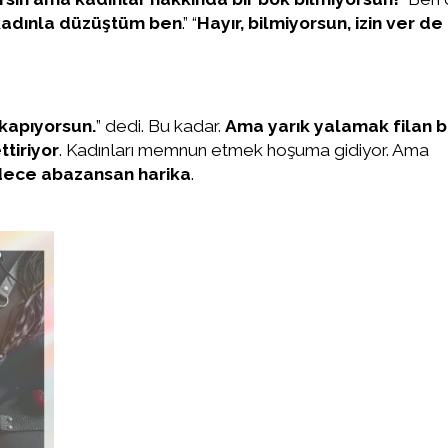
 kadınla düzüştüm ben
.” “
Hayır, bilmiyorsun, izin ver de
 kapıyorsun.
” dedi. Bu kadar.
Ama yarık yalamak filan b
ttiriyor
. Kadınları memnun etmek hoşuma gidiyor. Ama
adece abazansan harika
.