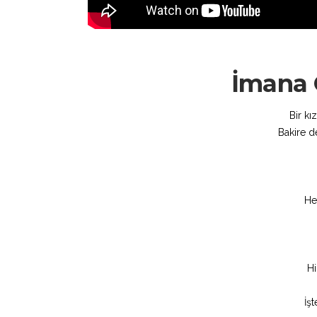
İmana G
Bir kı
Bakire d
He
H
İş