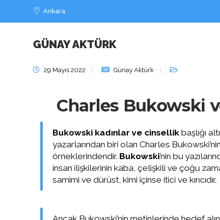
Ankara
GÜNAY AKTÜRK
Bukowski k
29 Mayıs 2022
Günay Aktürk
Charles Bukowski ve
Bukowski kadınlar ve cinsellik
başlığı al
yazarlarından biri olan Charles Bukowski’nin 
örneklerindendir.
Bukowski
’nin bu yazıları
insan ilişkilerinin kaba, çelişkili ve çoğu zama
samimi ve dürüst, kimi içinse itici ve kırıcıdır.
Ancak Bukowski’nin metinlerinde hedef alına