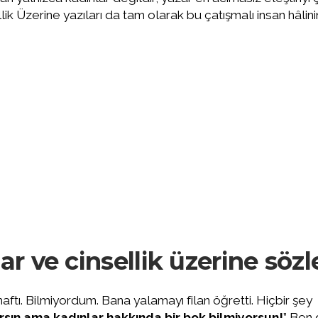
ik Üzerine yazıları da tam olarak bu çatışmalı insan hâlini
r ve cinsellik üzerine sözl
ftı. Bilmiyordum. Bana yalamayı filan öğretti. Hiçbir şey
rsın ama kadınlar hakkında bir bok bilmiyorsun!
” Ben