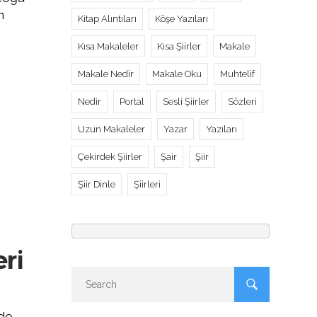
n
Kitap Alıntıları
Köşe Yazıları
Kısa Makaleler
Kısa Şiirler
Makale
Makale Nedir
Makale Oku
Muhtelif
Nedir
Portal
Sesli Şiirler
Sözleri
Uzun Makaleler
Yazar
Yazıları
Çekirdek Şiirler
Şair
Şiir
Şiir Dinle
Şiirleri
eri
 de