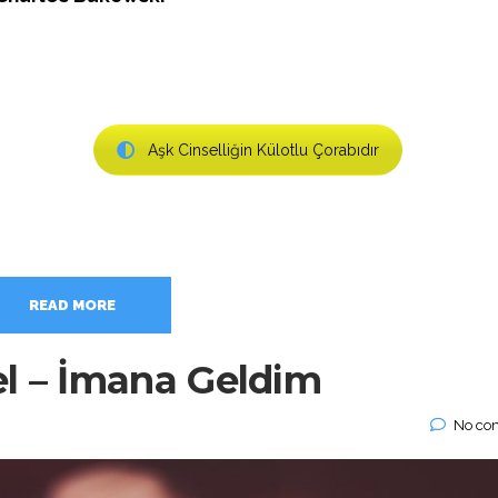
Aşk Cinselliğin Külotlu Çorabıdır
READ MORE
l – İmana Geldim
No co