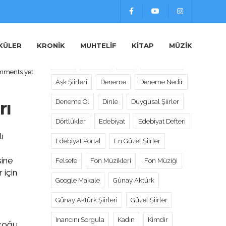
Etiketler
KÜLER
KRONIK
MUHTELIF
KITAP
MÜZIK
Alıntı
Alıntılar
Aşk
Aşk Sözleri
mments yet
Aşk Şiirleri
Deneme
Deneme Nedir
rı
Deneme Ol
Dinle
Duygusal Şiirler
Dörtlükler
Edebiyat
Edebiyat Defteri
ı
Edebiyat Portal
En Güzel Şiirler
sine
Felsefe
Fon Müzikleri
Fon Müziği
 için
Google Makale
Günay Aktürk
Günay Aktürk Şiirleri
Güzel Şiirler
Inancını Sorgula
Kadın
Kimdir
 çoğu