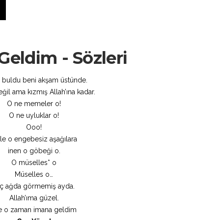
eldim - Sözleri
z buldu beni akşam üstünde.
eğil ama kızmış Allah’ına kadar.
O ne memeler o!
O ne uyluklar o!
Ooo!
le o engebesiz aşağılara
inen o göbeği o.
O müselles* o
Müselles o…
iç ağda görmemiş ayda.
Allah’ıma güzel.
te o zaman imana geldim