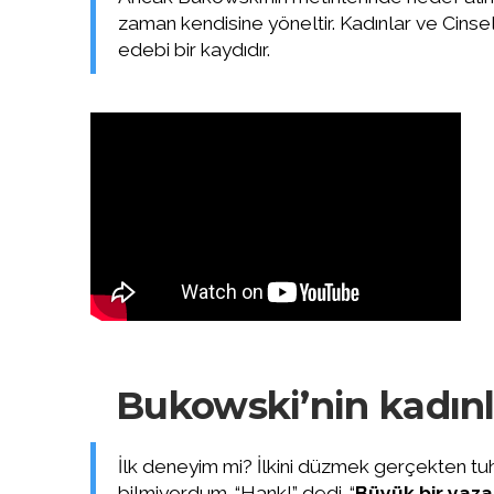
zaman kendisine yöneltir. Kadınlar ve Cinsell
edebi bir kaydıdır.
Bukowski’nin kadınla
İlk deneyim mi? İlkini düzmek gerçekten tuha
bilmiyordum. “Hank!” dedi. “
Büyük bir yaza