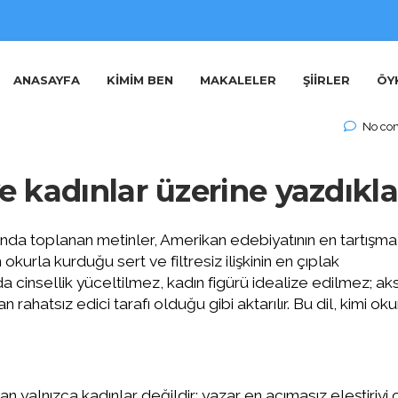
adınlar ve cinsellik
ANASAYFA
KIMIM BEN
MAKALELER
ŞIIRLER
ÖY
No co
 kadınlar üzerine yazdıkla
tında toplanan metinler, Amerikan edebiyatının en tartışmal
okurla kurduğu sert ve filtresiz ilişkinin en çıplak
nda cinsellik yüceltilmez, kadın figürü idealize edilmez; ak
n rahatsız edici tarafı olduğu gibi aktarılır. Bu dil, kimi okur
n yalnızca kadınlar değildir; yazar en acımasız eleştiriyi