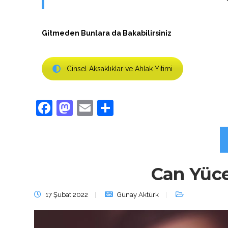
Gitmeden Bunlara da Bakabilirsiniz
Cinsel Aksaklıklar ve Ahlak Yitimi
Facebook
Mastodon
Email
Share
Can Yüce
17 Şubat 2022
Günay Aktürk