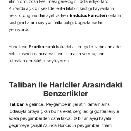
elinin omuzdan kesilmesi gerektiğini iddia ediyorlardı.
Kur’an’da açık bir şekilde, ehl-i kitab’ın kestiği hayvanların
helal olduğuna dair ayet varken,
Endülüs Haricileri
onların
kestiğini haram sayıyor, hatta balığı boğazlamadan
yemiyordu.
Haricilerin
Ezarika
isimli kolu daha ileri gidip kadınların adet
hali sırasında dahi namazlarını kılmaları ve oruçlarını
tutmaları gerektiğini söylüyordu.
Taliban ile Hariciler Arasındaki
Benzerlikler
Taliban
a gelince… Peygamberin şeriatını tamamlama
iddiasıyla ortaya çıkan bu hareket, sergilediği gösterileriyle
adeta peygamberden daha takvalı (!) bir anlayışı hayata
geçirmeye çalıştı! Aslında Hurkus’un peygamberi itham