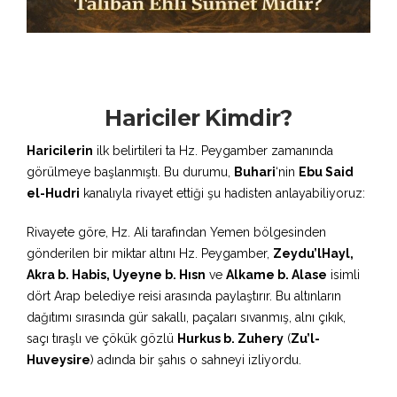
Hariciler Kimdir?
Haricilerin
ilk belirtileri ta Hz. Peygamber zamanında
görülmeye başlanmıştı. Bu durumu,
Buhari
‘nin
Ebu Said
el-Hudri
kanalıyla rivayet ettiği şu hadisten anlayabiliyoruz:
Rivayete göre, Hz. Ali tarafından Yemen bölgesinden
gönderilen bir miktar altını Hz. Peygamber,
Zeydu’lHayl,
Akra b. Habis, Uyeyne b. Hısn
ve
Alkame b. Alase
isimli
dört Arap belediye reisi arasında paylaştırır. Bu altınların
dağıtımı sırasında gür sakallı, paçaları sıvanmış, alnı çıkık,
saçı tıraşlı ve çökük gözlü
Hurkus b. Zuhery
(
Zu’l-
Huveysire
) adında bir şahıs o sahneyi izliyordu.