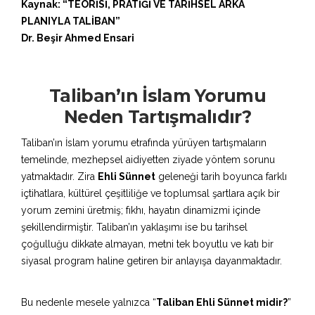
Kaynak: “TEORİSİ, PRATİĞİ VE TARİHSEL ARKA
PLANIYLA TALİBAN”
Dr. Beşir Ahmed Ensari
Taliban’ın İslam Yorumu
Neden Tartışmalıdır?
Taliban’ın İslam yorumu etrafında yürüyen tartışmaların
temelinde, mezhepsel aidiyetten ziyade yöntem sorunu
yatmaktadır. Zira
Ehli Sünnet
geleneği tarih boyunca farklı
içtihatlara, kültürel çeşitliliğe ve toplumsal şartlara açık bir
yorum zemini üretmiş; fıkhı, hayatın dinamizmi içinde
şekillendirmiştir. Taliban’ın yaklaşımı ise bu tarihsel
çoğulluğu dikkate almayan, metni tek boyutlu ve katı bir
siyasal program haline getiren bir anlayışa dayanmaktadır.
Bu nedenle mesele yalnızca “
Taliban Ehli Sünnet midir?
”