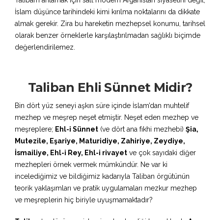
Taliban’ı anlamak için salt modern Afganistan siyasetini değil,
İslam düşünce tarihindeki kimi kırılma noktalarını da dikkate
almak gerekir. Zira bu hareketin mezhepsel konumu, tarihsel
olarak benzer örneklerle karşılaştırılmadan sağlıklı biçimde
değerlendirilemez.
Taliban Ehli Sünnet Midir?
Bin dört yüz seneyi aşkın süre içinde İslam’dan muhtelif
mezhep ve meşrep neşet etmiştir. Neşet eden mezhep ve
meşreplere;
Ehl-i Sünnet
(ve dört ana fıkhi mezhebi)
Şia,
Mutezile, Eşariye, Maturidiye, Zahiriye, Zeydiye,
İsmailiye, Ehl-i Rey, Ehl-i rivayet
ve çok sayıdaki diğer
mezhepleri örnek vermek mümkündür. Ne var ki
incelediğimiz ve bildiğimiz kadarıyla Taliban örgütünün
teorik yaklaşımları ve pratik uygulamaları mezkur mezhep
ve meşreplerin hiç biriyle uyuşmamaktadır?