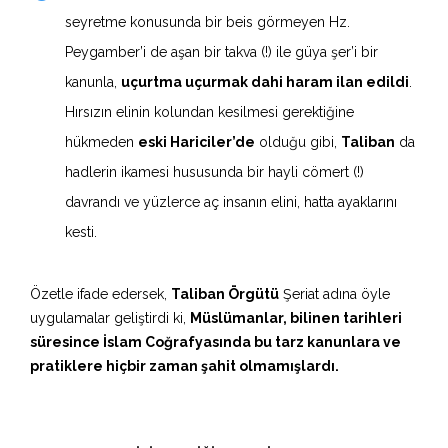
seyretme konusunda bir beis görmeyen Hz.
Peygamber’i de aşan bir takva (!) ile güya şer’i bir
kanunla,
uçurtma uçurmak dahi haram ilan edildi
.
Hırsızın elinin kolundan kesilmesi gerektiğine
hükmeden
eski Hariciler’de
olduğu gibi,
Taliban
da
hadlerin ikamesi hususunda bir hayli cömert (!)
davrandı ve yüzlerce aç insanın elini, hatta ayaklarını
kesti.
Özetle ifade edersek,
Taliban Örgütü
Şeriat adına öyle
uygulamalar geliştirdi ki,
Müslümanlar, bilinen tarihleri
süresince İslam Coğrafyasında bu tarz kanunlara ve
pratiklere hiçbir zaman şahit olmamışlardı.