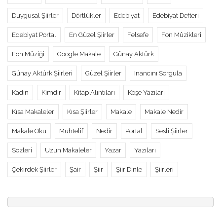
Duygusal Şiirler
Dörtlükler
Edebiyat
Edebiyat Defteri
Edebiyat Portal
En Güzel Şiirler
Felsefe
Fon Müzikleri
Fon Müziği
Google Makale
Günay Aktürk
Günay Aktürk Şiirleri
Güzel Şiirler
Inancını Sorgula
Kadın
Kimdir
Kitap Alıntıları
Köşe Yazıları
Kısa Makaleler
Kısa Şiirler
Makale
Makale Nedir
Makale Oku
Muhtelif
Nedir
Portal
Sesli Şiirler
Sözleri
Uzun Makaleler
Yazar
Yazıları
Çekirdek Şiirler
Şair
Şiir
Şiir Dinle
Şiirleri