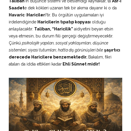
Taliban
‘ın düşünce sistemi ve beslendiği kaynaklar, ta
Asr-ı
Saadet
e dek kökleri uzanan tek bir akıma dayanır ki o da
Havaric
(
Hariciler
)’tir. Bu örgütün uygulamaları iyi
irdelendiğinde
Haricilerin tıpatıp kopyası
olduğu
anlaşılacaktır.
Taliban, “Haricilik”
aidiyetini beyan etsin
veya etmesin, bu durum fiili gerçeği değiştirmeyecektir.
Çünkü
psikolojik yapıları, sosyal yaklaşımları, düşünce
sistemleri, siyasi tutumları, hatta dış görünüşleri bile
şaşırtıcı
derecede Haricilere benzemektedir.
Bakalım, fikri
ataları da iddia ettikleri kadar
Ehli Sünnet midir!