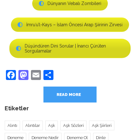
Dünyanın Vebalı Zombileri
İmruʾu’l-Kays – İslam Öncesi Arap Şiirinin Zirvesi
Düşündüren Dini Sorular | İnancı Çürüten
Sorgulamalar
Facebook
Mastodon
Email
Share
READ MORE
Etiketler
Alıntı
Alıntılar
Aşk
Aşk Sözleri
Aşk Şiirleri
Deneme
Deneme Nedir
Deneme Ol
Dinle