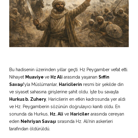
Bu hadisenin üzerinden yıllar geçti. Hz Peygamber vefat etti.
Nihayet
Muaviye
ve
Hz Ali
arasında yaşanan
Sıffin
Savaşı’
yla Müslümanlar,
Haricilerin
resmi bir şekilde din
ve siyaset sahasına girişlerine şahit oldu. İşte bu savaşta
Hurkus b. Zuhery
, Haricilerin en etkin kadrosunda yer aldı
ve Hz. Peygamberin sözünün doğrulayıcı kanıtı oldu. En
sonunda da Hurkus,
Hz. Ali
ve
Hariciler
arasında cereyan
eden
Nehriyan Savaşı
sırasında Hz. Ali’nin askerleri
tarafından öldürüldü.