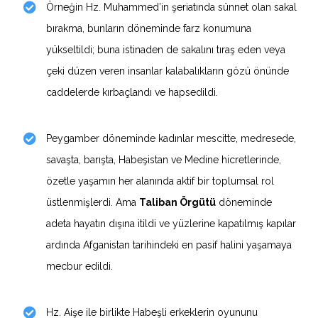
Örneğin Hz. Muhammed’in şeriatında sünnet olan sakal
bırakma, bunların döneminde farz konumuna
yükseltildi; buna istinaden de sakalını tıraş eden veya
çeki düzen veren insanlar kalabalıkların gözü önünde
caddelerde kırbaçlandı ve hapsedildi.
Peygamber döneminde kadınlar mescitte, medresede,
savaşta, barışta, Habeşistan ve Medine hicretlerinde,
özetle yaşamın her alanında aktif bir toplumsal rol
üstlenmişlerdi. Ama
Taliban Örgütü
döneminde
adeta hayatın dışına itildi ve yüzlerine kapatılmış kapılar
ardında Afganistan tarihindeki en pasif halini yaşamaya
mecbur edildi.
Hz. Aişe ile birlikte Habeşli erkeklerin oyununu