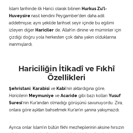
İslam tarihinde ilk Harici olarak bilinen
Hurkus Zu’l-
Huveysire
nasıl kendini Peygamber’den daha adil
addetmişse, aynı şekilde tarihsel seyir içinde bu eğilimi
izleyen diğer
Hariciler
de, Allah’ın dinine ve müminler için
çizdiği doğru yola herkesten çok daha yakın olduklarına
inanmışlardı.
Hariciliğin İtikadî ve Fıkhî
Özellikleri
Şehristani
,
Karabisi
ve
Kabi
‘nin aktardığına göre,
Haricilerin
Meymuniye
ve
Acaride
gibi bazı kolları
Yusuf
Suresi
‘nin Kur’andan olmadığı görüşünü savunuyordu. Zira,
onlara göre aşktan bahsetmek Kur’an’ın şanına yakışmazdı.
Ayrıca onlar İslam’ın bütün fıkhi mezheplerinin aksine hırsızın