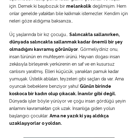
için. Demek ki başıbozuk bir
melankolik
değilmişim. Hem
onlar genelde yataktan bile kalkmak istemezler. Kendim için
neleri göze aldığıma baksanıza…
Üç yaşlarında bir kız çocuğu…
Salıncakta sallanırken,
dünyada salıncakta sallanmak kadar önemli bir şey
olmadığını kavramış görünüyor
. Görmeliydiniz onu,
insan türünün en muhteşem ürünü. Hayvan doğası insan
zekâsıyla birleşerek yerkürenin en saf ve en kusursuz
canlısını yaratmış. Elleri küçücük, yanakları pamuk kadar
yumuşak. Üstelik ablaları, teyzeleri gibi saçları da var. Ama
oyuncak bebeklere benziyor yahu!
Günün birinde
koskoca bir kadın olup çıkacak. İnanılır gibi değil.
Dünyada işler böyle yürüyor ve çoğu insan gördüğü şeyin
anlamını kavramaktan çok uzak. İnsanlığa giden yolun
başlangıcı çocuklar.
Ama ne yazık ki yaş aldıkça
uzaklaşıyorlar o yoldan.