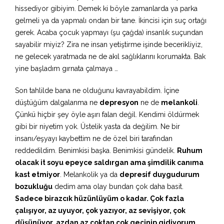
hissediyor gibiyim. Demek ki böyle zamanlarda ya parka
gelmeli ya da yapmalı ondan bir tane. İkincisi için suç ortağı
gerek. Acaba çocuk yapmayı (şu çağda) insanlık suçundan
sayabilir miyiz? Zira ne insan yetiştirme işinde becerikliyiz,
ne gelecek yaratmada ne de akıl sağlıklarını korumakta. Bak
yine başladım gırnata çalmaya …
Son tahlilde bana ne olduğunu kavrayabildim. İçine
düştüğüm dalgalanma ne
depresyon
ne de
melankoli
.
Çünkü hiçbir şey öyle aşırı falan değil. Kendimi öldürmek
gibi bir niyetim yok. Üstelik yasta da değilim. Ne bir
insanı/eşyayı kaybettim ne de özel biri tarafından
reddedildim. Benimkisi başka. Benimkisi gündelik.
Ruhum
olacak it soyu epeyce saldırgan ama şimdilik canıma
kast etmiyor
. Melankolik ya da
depresif duygudurum
bozukluğu
dedim ama olay bundan çok daha basit.
Sadece birazcık hüzünlüyüm o kadar. Çok fazla
çalışıyor, az uyuyor, çok yazıyor, az sevişiyor, çok
düşünüyor, azdan az çoktan çok geçinip gidiyorum