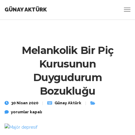
GÜNAY AKTÜRK
Melankolik Bir Piç
Kurusunun
Duygudurum
Bozukluğu
30 Nisan 2020
Günay Aktürk
Melankolik Bir Piç Kurusunun Duygudurum Bozukluğu için
yorumlar kapalı