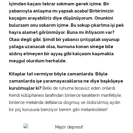
İçimden kaçanı tekrar sokmam gerek içime. Bir
yabancıyla anlaşma mı yapsak acaba! Birbirimizin
kaçağını arayabiliriz diye düşünüyorum. Onunkini
bulursam onu sokarım içime. Bu sokup çıkartma işi pek
hayra alamet görünmüyor. Buna mı ihtiyacım var?
Olası değil gibi. Şimdi bir yabancı çırılçıplak soyunup
yatağa uzanacak olsa, burnuna konan sineğe bile
aldırış etmeyen bir ayyaş gibi kalçasını kaşımakla
meşgul olurdum herhalde.
Kitaplar tat vermiyor böyle zamanlarda
.
Böyle
zamanlarda işe yaramayacaklarsa ne diye başköşeye
kurulmuşlar ki?
Belki de ruhuma tecavüz eden onlardı.
Kendi kütüphanesi tarafından binlerce karakterin marifetiyle,
binlerce mekânda defalarca doğmuş ve öldürülmüş aydın
bir piç kurusuna benziyor benim gibi melankolikler!