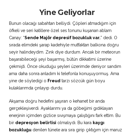
Yine Geliyorlar
Bunun olacağı sabahtan belliydi. Çöpleri atmadığım için
öfkeli ve seri katillere özel ses tonunu kuşanan ablam
Canay: “
Sende Majör depresif bozukluk var.
” dedi. O
sırada elimdeki şarap kadehiyle mutfaktan balkona doğru
seyir halindeydim. Zınk diye durdum. Ancak bir meteorun
başarabileceği şeyi başarmış, bütün dikkatimi üzerine
çekmişti. Önce okuduğu şeyleri üzerimde deniyor sandım
ama daha sonra anladım ki telefonla konuşuyormuş. Ama
yine de söylediği o
Freud
tarzı sözcük gün boyu
kulaklarımda çınlayıp durdu.
Akşama doğru hedefini şaşıran o kehanet bir anda
gerçekleşiverdi. Ayaklarımı ya da göbeğimi gıdıklayan
enerjinin içimden gizlice sıvışmaya çalıştığını fark ettim. Bu
bir
depresyon
belirtisi
olmalıydı. Bu kara
kaygı
bozukluğu
denilen tünele ara sıra girip çıktığım için maruz