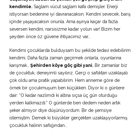
kendimle.
Sağlam vücut sağlam kafa demişler. Enerji
istiyorsan bedenine iyi davranacaksın. Kendini sevecek, barış
içinde yaşayacaksın onunla. Ama aşırıya kaçar da fazla
seversen kendini, narsisizme kadar yolun var! Bizim her
şeyden önce öz güvene ihtiyacımız var…
Kendimi çocuklarda bulduysam bu şekilde tedavi edebilirim
kendimi. Daha fazla zaman geçirmek onlarla, oyunlarına
karışmak…
Şehirden köye göç gibi yani.
Bir zamanlar biz
de çocuktuk, deneyimli sayılırız. Gerçi o saflıktan uzaklaşalı
çok oldu ama pratik yapabilirim. Hem anneme göre de
örnek bir çocukmuşum ben küçükken. Diyor ki o günlere
dair: “O kadar nazlımdı ki altına sıçsa üç gün oturduğu
yerden kalkmazdı.” O günlerde ben dedem neden artık
şeker almıyor diye düşünüyordum. Bir de şemsiye
istemiştim. Demek ki büyükler gerçekten uzaklaşıyorlarmış
çocukluk halinin saflığından…