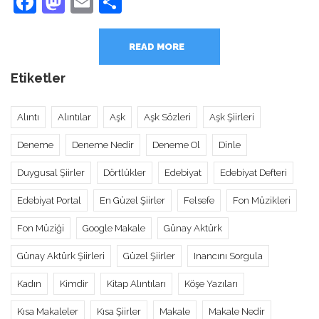
Facebook
Mastodon
Email
Share
READ MORE
Etiketler
Alıntı
Alıntılar
Aşk
Aşk Sözleri
Aşk Şiirleri
Deneme
Deneme Nedir
Deneme Ol
Dinle
Duygusal Şiirler
Dörtlükler
Edebiyat
Edebiyat Defteri
Edebiyat Portal
En Güzel Şiirler
Felsefe
Fon Müzikleri
Fon Müziği
Google Makale
Günay Aktürk
Günay Aktürk Şiirleri
Güzel Şiirler
Inancını Sorgula
Kadın
Kimdir
Kitap Alıntıları
Köşe Yazıları
Kısa Makaleler
Kısa Şiirler
Makale
Makale Nedir