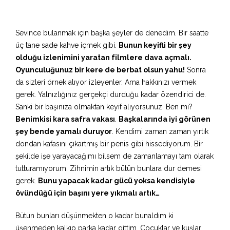
Sevince bulanmak için başka şeyler de denedim. Bir saatte
üç tane sade kahve içmek gibi.
Bunun keyifli bir şey
olduğu izlenimini yaratan filmlere dava açmalı.
Oyunculuğunuz bir kere de berbat olsun yahu!
Sonra
da sizleri örnek alıyor izleyenler. Ama hakkınızı vermek
gerek. Yalnızlığınız gerçekçi durduğu kadar özendirici de.
Sanki bir başınıza olmaktan keyif alıyorsunuz. Ben mi?
Benimkisi kara safra vakası
.
Başkalarında iyi görünen
şey bende yamalı duruyor
. Kendimi zaman zaman yırtık
dondan kafasını çıkartmış bir penis gibi hissediyorum. Bir
şekilde işe yarayacağımı bilsem de zamanlamayı tam olarak
tutturamıyorum. Zihnimin artık bütün bunlara dur demesi
gerek.
Bunu yapacak kadar gücü yoksa kendisiyle
övündüğü için başını yere yıkmalı artık…
Bütün bunları düşünmekten o kadar bunaldım ki
üşenmeden kalkıp parka kadar gittim. Çocuklar ve kuşlar