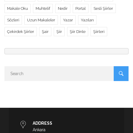
Makale Oku
Muhtelif
Nedir
Portal
Sesli Şiirler
Sözleri
Uzun Makaleler
Yazar
Yazıları
Çekirdek Şiirler
Şair
Şiir
Şiir Dinle
Şiirleri
ADDRESS
Ankara