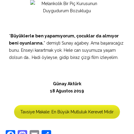
“
Büyüklerle ben yapamıyorum, çocuklar da almıyor
beni oyunlarına.
” demişti Sunay ağabey. Ama başaracağız
bunu. Enseyi karartmak yok. Hele can suyumuza yaşam
dolsun da… Hadi öyleyse, gidip biraz çizgi film izleyelim.
Günay Aktürk
18 Ağustos 2019
Tavsiye Makale: En Büyük Mutluluk Kerevet Midir