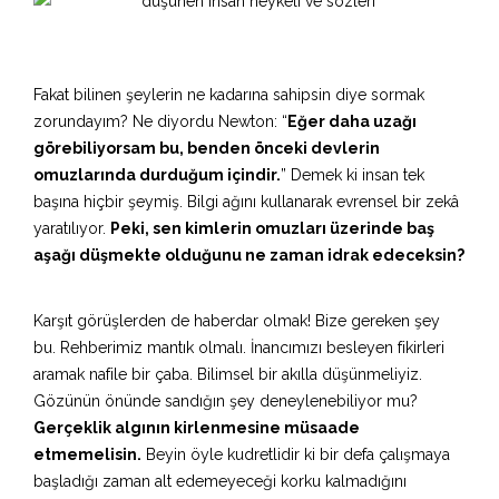
Fakat bilinen şeylerin ne kadarına sahipsin diye sormak
zorundayım? Ne diyordu Newton: “
Eğer daha uzağı
görebiliyorsam bu, benden önceki devlerin
omuzlarında durduğum içindir.
” Demek ki insan tek
başına hiçbir şeymiş. Bilgi ağını kullanarak evrensel bir zekâ
yaratılıyor.
Peki, sen kimlerin omuzları üzerinde baş
aşağı düşmekte olduğunu ne zaman idrak edeceksin?
Karşıt görüşlerden de haberdar olmak! Bize gereken şey
bu. Rehberimiz mantık olmalı. İnancımızı besleyen fikirleri
aramak nafile bir çaba. Bilimsel bir akılla düşünmeliyiz.
Gözünün önünde sandığın şey deneylenebiliyor mu?
Gerçeklik algının kirlenmesine müsaade
etmemelisin.
Beyin öyle kudretlidir ki bir defa çalışmaya
başladığı zaman alt edemeyeceği korku kalmadığını