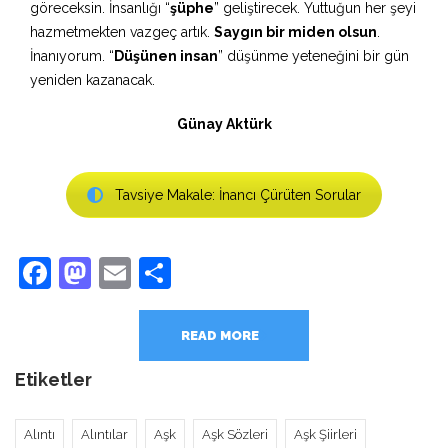
göreceksin. İnsanlığı “
şüphe
” geliştirecek. Yuttuğun her şeyi
hazmetmekten vazgeç artık.
Saygın bir miden olsun
.
İnanıyorum. “
Düşünen insan
” düşünme yeteneğini bir gün
yeniden kazanacak.
Günay Aktürk
Tavsiye Makale: İnancı Çürüten Sorular
Facebook
Mastodon
Email
Share
READ MORE
Etiketler
Alıntı
Alıntılar
Aşk
Aşk Sözleri
Aşk Şiirleri