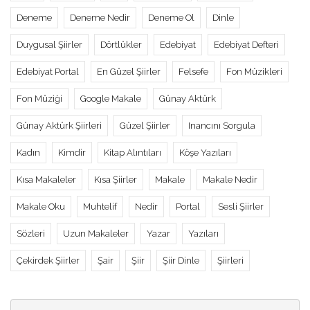
Deneme
Deneme Nedir
Deneme Ol
Dinle
Duygusal Şiirler
Dörtlükler
Edebiyat
Edebiyat Defteri
Edebiyat Portal
En Güzel Şiirler
Felsefe
Fon Müzikleri
Fon Müziği
Google Makale
Günay Aktürk
Günay Aktürk Şiirleri
Güzel Şiirler
Inancını Sorgula
Kadın
Kimdir
Kitap Alıntıları
Köşe Yazıları
Kısa Makaleler
Kısa Şiirler
Makale
Makale Nedir
Makale Oku
Muhtelif
Nedir
Portal
Sesli Şiirler
Sözleri
Uzun Makaleler
Yazar
Yazıları
Çekirdek Şiirler
Şair
Şiir
Şiir Dinle
Şiirleri