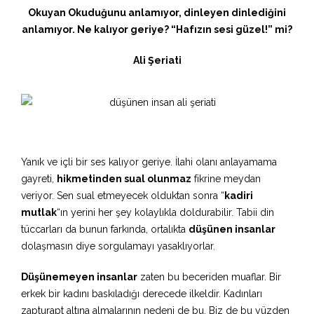
Okuyan Okuduğunu anlamıyor, dinleyen dinlediğini
anlamıyor. Ne kalıyor geriye? “Hafızın sesi güzel!” mi?
Ali Şeriati
Yanık ve içli bir ses kalıyor geriye. İlahi olanı anlayamama
gayreti,
hikmetinden sual olunmaz
fikrine meydan
veriyor. Sen sual etmeyecek olduktan sonra “
kadiri
mutlak
“ın yerini her şey kolaylıkla doldurabilir. Tabii din
tüccarları da bunun farkında, ortalıkta
düşünen insanlar
dolaşmasın diye sorgulamayı yasaklıyorlar.
Düşünemeyen insanlar
zaten bu beceriden muaflar. Bir
erkek bir kadını baskıladığı derecede ilkeldir. Kadınları
zapturapt altına almalarının nedeni de bu. Biz de bu yüzden