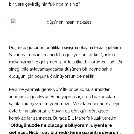
bir yere çevirdiğinin farkında mısınız?
Düşünce gücünün ortalıktan sıvışma olayına tekrar gelelim.
Savunma mekanizmanı delip geçiyor bu korku. Çünkü o
mekanizma hiç gelişmemiş. Adeta ilkel bir örümcek ağı! Bir
sineği bile avlayamayacaksa düşünen bir beyne sahip
olduğun için boşuna övünüyorsun demektir.
Peki, ne yapmak gerekiyor? İlk önce korkularımızdan
arınmamız gerekiyor. Bunu yapmak için de bu korkuları
yaratanlara çevirelim yönümüzü. Mesela cehennem ateşini
öyle bir anlatıyorlar ki duyan da dört gün dört gece
konakladılar zanneder. Burada Bill Maher’e kulak verelim.
“
Öldüğünüzde ne olacağını biliyorum, diyenlere
gelince… Hiçbir şey bilmediklerini garanti ediyorum.