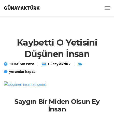
GÜNAY AKTÜRK
Kaybetti O Yetisini
Düşünen İnsan
8 Haziran 2020
Günay Aktürk
Kaybetti O Yetisini Düşünen İnsan için
yorumlar kapalı
Saygın Bir Miden Olsun Ey
İnsan