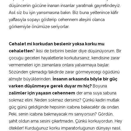
düşüncenin gücüne inanan insanlar yaratmak gayretindeyiz.
Asıl siz bu işin yansımasına bakın. Biz buna yeltenince kâfir
yaftasıyla sopayı gösterip cehennem ateşini olanca
görkemiyle önümüze seriyorlar.
Cehalet mi korkudan beslenir yoksa korku mu
cehaletten
? İkisi de birbirini besler diye düşünüyorum. Bir
çocuğu geceleri hayaletlerle korkutursanız, kendisine zarar
vermemeleri için zamanlara onlara yalvarmaya başlar.
Sözünden çıkmadığı takdirde zarar görmeyeceği öğüdünü
almıştır büyüklerinden.
İnsanın arkasında böyle bir güç
varken düşünmeye gerek duyar mı hiç?
Boyuna
zalimler için yaşasın cehennem
der ama suya sabuna
sokmaz elini. Neden sokmaz dersiniz? Çünkü kadiri mutlak
güç günü geldiğinde hepsinin icabına bakacaktır da ondan.
Peki, senin icabına bakmayacak mı sanıyorsun? Gördün,
şahit oldun ama sesini çıkartmadın. Çünkü korkuyordun. Hey
ötekiler! Kurduğunuz korku imparatorluğunun dünyayı nasıl