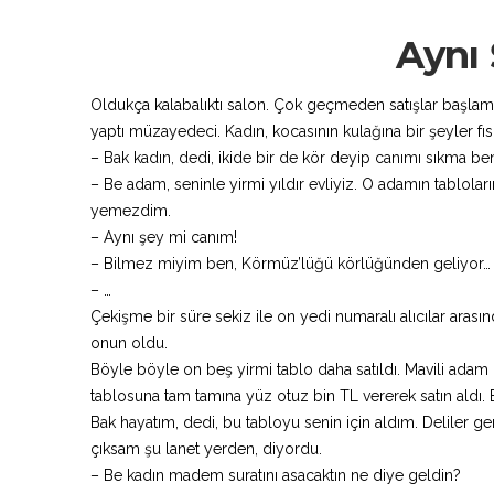
Aynı
Oldukça kalabalıktı salon. Çok geçmeden satışlar başlamış
yaptı müzayedeci. Kadın, kocasının kulağına bir şeyler fısıl
– Bak kadın, dedi, ikide bir de kör deyip canımı sıkma be
– Be adam, seninle yirmi yıldır evliyiz. O adamın tablolar
yemezdim.
– Aynı şey mi canım!
– Bilmez miyim ben, Körmüz’lüğü körlüğünden geliyor…
– …
Çekişme bir süre sekiz ile on yedi numaralı alıcılar arasında
onun oldu.
Böyle böyle on beş yirmi tablo daha satıldı. Mavili adam
tablosuna tam tamına yüz otuz bin TL vererek satın aldı. B
Bak hayatım, dedi, bu tabloyu senin için aldım. Deliler ge
çıksam şu lanet yerden, diyordu.
– Be kadın madem suratını asacaktın ne diye geldin?