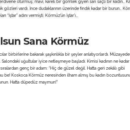
 merdivene oturmuş; mavi, kareli bir gömlek giyen sarı saçlı bir kadın… K
ekik gözleri vardı. İnce dudaklarının üzerinde fındık kadar bir burun… Kö
an “İştar” adını vermişti. Körmüz’ün İştar’ı…
Olsun Sana Körmüz
lar birbirlerine bakarak şaşkınlıkla bir şeyler anlatıyorlardı. Müzayede
di. Salondaki uğultular iyice netleşmeye başladı. Kimisi kadının ne kada
ralardan genç bir adam: “Hiç de güzel değil. Hatta geri zekâlı gibi
iyonu be! Koskoca Körmüz neresinden ilham almış bu kadın bozuntusunu
ymunun. Hatta düpedüz maymun!”