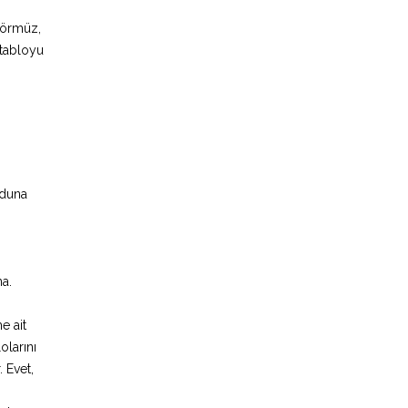
Körmüz,
 tabloyu
rduna
na.
e ait
olarını
 Evet,