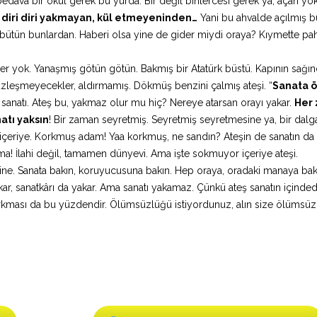
dava bir okul gerek bu yurda. Bir değil binlercesi gerek ya, açan yo
, diri diri yakmayan, kül etmeyeninden…
Yani bu ahvalde açılmış b
ütün bunlardan. Haberi olsa yine de gider miydi oraya? Kıymette paha
ler yok. Yanaşmış götün götün. Bakmış bir Atatürk büstü. Kapının sağı
üzleşmeyecekler, aldırmamış. Dökmüş benzini çalmış ateşi. “
Sanata 
ış sanatı. Ateş bu, yakmaz olur mu hiç? Nereye atarsan orayı yakar.
Her
atı yaksın
! Bir zaman seyretmiş. Seyretmiş seyretmesine ya, bir dalg
en içeriye. Korkmuş adam! Yaa korkmuş, ne sandın? Ateşin de sanatın da 
a! İlahi değil, tamamen dünyevi. Ama işte sokmuyor içeriye ateşi.
ine. Sanata bakın, koruyucusuna bakın. Hep oraya, oradaki manaya bak
akar, sanatkârı da yakar. Ama sanatı yakamaz. Çünkü ateş sanatın içinded
 korkması da bu yüzdendir. Ölümsüzlüğü istiyordunuz, alın size ölümsüz