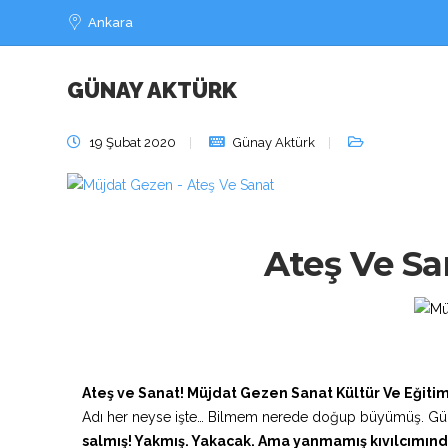
Ankara
GÜNAY AKTÜRK
Ateş Ve Sanat – 
19 Şubat 2020
Günay Aktürk
Ateş Ve Sa
Ateş ve Sanat! Müjdat Gezen Sanat Kültür Ve Eğitim 
Adı her neyse işte… Bilmem nerede doğup büyümüş. Güne
salmış! Yakmış. Yakacak. Ama yanmamış kıvılcımınd