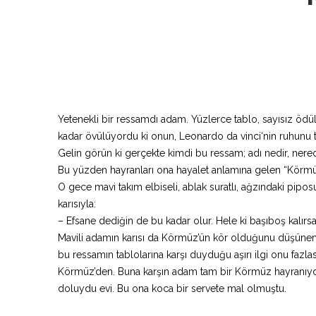
Yetenekli bir ressamdı adam. Yüzlerce tablo, sayısız ödül
kadar övülüyordu ki onun, Leonardo da vinci‘nin ruhunu ta
Gelin görün ki gerçekte kimdi bu ressam; adı nedir, nere
Bu yüzden hayranları ona hayalet anlamına gelen “Körmüz”
O gece mavi takım elbiseli, ablak suratlı, ağzındaki pi
karısıyla:
– Efsane dediğin de bu kadar olur. Hele ki başıboş kalırsa
Mavili adamın karısı da Körmüz’ün kör olduğunu düşünenl
bu ressamın tablolarına karşı duyduğu aşırı ilgi onu fazl
Körmüz’den. Buna karşın adam tam bir Körmüz hayranıydı
doluydu evi. Bu ona koca bir servete mal olmuştu.