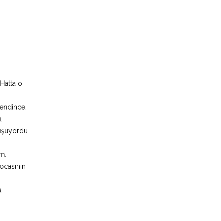
 Hatta o
kendince.
.
nuşuyordu
ım.
ocasının
a