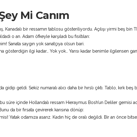
 Şey Mi Canım
, Kanadalı bir ressamın tablosu gösteriliyordu. Açılışı yirmi beş bin 
dadı o an. Adam öfkeyle karşıladı bu fısıltıları:
nim! Sanata saygın yok sanatçıya olsun bari.
ına gösterdiğin ilgi kadar… Yok yok… Yarısı kadar benimle ilgilensen ga
 gidip geldi. Sekiz numaralı alıcı daha bir hırslı çıktı. Tablo, kırk beş b
 bu süre içinde Hollandalı ressam Hieraymus Bosh’un Deliler gemisi ad
unu da bir fırsata çevirerek karısına dönüp:
misi! Yatak odamıza asarız. Kadın hiç de oralı değildi. Bir an önce bits