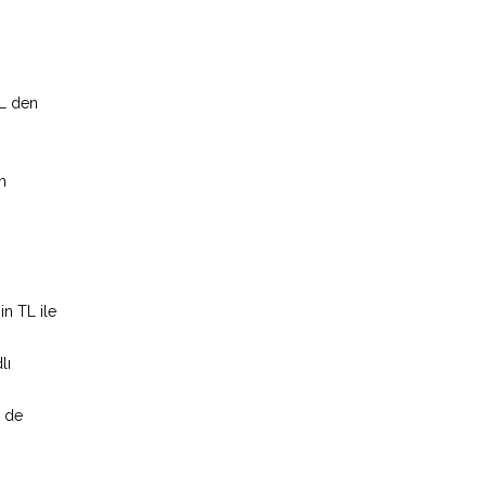
TL den
m
in TL ile
lı
e de