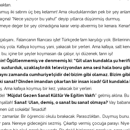
aktan.
uş iki satırını üç beş kelamın! Ama okuduklarından pek bir şey anla
 kaçına) “Nece yazıyor bu yahu!” deyip yıllarca düşünmüş durmuş.
meye değer bir şey olmadığına karar verip atıvermiş bir kenara. Kenar
ışanı… Falancanın filancası işte! Türkçede tam karşılığı yok. Birilerinin
üş yola. Kafaya koymuş yani, yakacak bir yerleri. Ama kafaya, salt ken
, içine bir şeyler koymasan da çalışır, iyi düzenek, tanrı işi!
nin! Öğütlenmemiş ve denmemiş ki: “Git ulan kundakla şu herif
susturduk, uzaklaştırdık televizyondan ama sesi hala boru gibi 
aynı zamanda cumhuriyetçidir de) bizim gibi olamaz. Bizim gib
ki sanat? Dinden imandan çıkartan bir insan icadı! Git kundakla 
 Ama kafaya koymuş bir kez, yakacak bir yerleri.
de) “
Müjdat Gezen Sanat Kültür Ve Eğitim Vakfı
” gelmiş aklına. Bu
nşallah!
Sanat
!
Ulan, demiş, o sanat bu sanat olmaya?
Vay babanı
men üst sokakta! Tesadüf!
bir zamanlar. Bir öğrencisi okulu bırakacak. Parasızlıktan… Duymuş bunu
yor para. Nereye gideceğini sezmiş. Çıkartıp vermiş çocuğa parayı. Niye