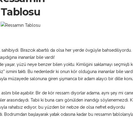
Tablosu
 sahibiydi. Birazcık abartılı da olsa her yerde övgüyle bahsediliyordu.
şıdığına inananlar bile vardı!
de yaşar, yüzü neye benzer bilen yoktu. Kimliğini saklamayı seçmişti 
 ismini taktı. Bu nedenledir ki onun kör olduğuna inananlar bile vardı
posuyla müzayede salonuna giren şişmanca bir adam alaycı bir dille ko
 aslını bile aşabilir. Bir de kör ressam diyorlar adama, aynı şey mi can
er arasındaydı. Tabii ki buna canı gönülden inandığı söylenemezdi. K
asıyla rahatsız ediyor, bu yüzden bir nebze de olsa nefret ediyordu
. Bodrumdan başlayarak yatak odasına kadar bu ressamın tablolarıyl