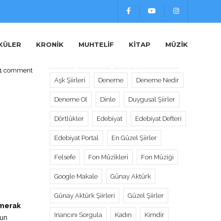
Etiketler
KÜLER
KRONIK
MUHTELIF
KITAP
MÜZIK
Alıntı
Alıntılar
Aşk
Aşk Sözleri
1 comment
Aşk Şiirleri
Deneme
Deneme Nedir
Deneme Ol
Dinle
Duygusal Şiirler
Dörtlükler
Edebiyat
Edebiyat Defteri
Edebiyat Portal
En Güzel Şiirler
Felsefe
Fon Müzikleri
Fon Müziği
Google Makale
Günay Aktürk
Günay Aktürk Şiirleri
Güzel Şiirler
a merak
Inancını Sorgula
Kadın
Kimdir
yun