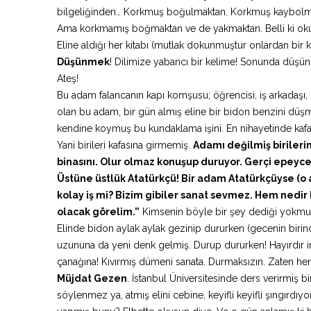
bilgeliğinden… Korkmuş boğulmaktan. Korkmuş kaybolm
Ama korkmamış boğmaktan ve de yakmaktan. Belli ki okum
Eline aldığı her kitabı (mutlak dokunmuştur onlardan bir
Düşünmek
! Dilimize yabancı bir kelime! Sonunda düşün
Ateş!
Bu adam falancanın kapı komşusu; öğrencisi, iş arkadaşı, çal
olan bu adam, bir gün almış eline bir bidon benzini düşm
kendine koymuş bu kundaklama işini. En nihayetinde kafa bu
Yani birileri kafasına girmemiş.
Adamı değilmiş birileri
binasını. Olur olmaz konuşup duruyor. Gerçi epeyce 
Üstüne üstlük Atatürkçü! Bir adam Atatürkçüyse (o 
kolay iş mi? Bizim gibiler sanat sevmez. Hem nedir 
olacak görelim.”
Kimsenin böyle bir şey dediği yokmuş.
Elinde bidon aylak aylak gezinip dururken (gecenin birin
uzununa da yeni denk gelmiş. Durup dururken! Hayırdır i
çanağına! Kıvırmış dümeni sanata. Durmaksızın. Zaten he
Müjdat Gezen
. İstanbul Üniversitesinde ders verirmiş 
söylenmez ya, atmış elini cebine, keyifli keyifli şıngırdı