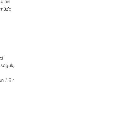
adının
rmüz’e
ci
r soğuk,
n…” Bir