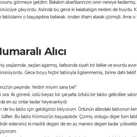
losunu görmeye geldim. Bakalım abartılarınızın sınırı nereye kadarmış.
ücüye çıkıyordu. Aslında bu gece ki kalabalığın nedeni de buydu. 
 tablolarını o başyapıtına bakarak, ondan ilham alarak çizmişti. Ama o
Numaralı Alıcı
etmiş yaşlarında, saçları ağarmış, kafasında siyah bir takke ve avurdu avu
nüyordu. Gece boyu hiçbir tabloyla ilgilenmemiş, birine dahi teklif
örmüz’ün peşinde. Yedirir miyim sana be!”
sıra. İki görevli, üstü beyaz bir çarşafla örtülü bir tablo getirdiler salo
O da en az onlar kadar heyecanlıydı.
 de bu tablo için geldiğinizi biliyorum. Örtünün altındaki tablonun kim
 lütfen. Bu tablo Körmüz’ün başyapıtıdır. Çizmiş olduğu diğer tüm tabl
kdir edersiniz ki maddi değeri de en az manevi değeri kadar yüksektir.
açıyorum.