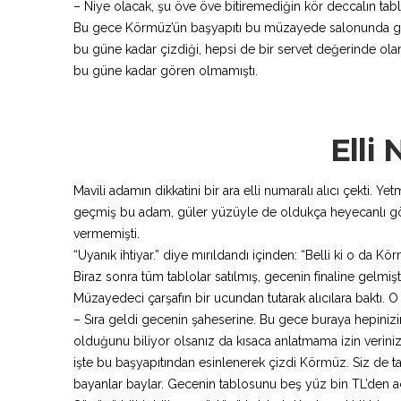
– Niye olacak, şu öve öve bitiremediğin kör deccalın tab
Bu gece Körmüz’ün başyapıtı bu müzayede salonunda gör
bu güne kadar çizdiği, hepsi de bir servet değerinde olan
bu güne kadar gören olmamıştı.
Elli 
Mavili adamın dikkatini bir ara elli numaralı alıcı çekti. Y
geçmiş bu adam, güler yüzüyle de oldukça heyecanlı görü
vermemişti.
“Uyanık ihtiyar.” diye mırıldandı içinden: “Belli ki o da K
Biraz sonra tüm tablolar satılmış, gecenin finaline gelmişti 
Müzayedeci çarşafın bir ucundan tutarak alıcılara baktı. 
– Sıra geldi gecenin şaheserine. Bu gece buraya hepinizin
olduğunu biliyor olsanız da kısaca anlatmama izin veriniz
işte bu başyapıtından esinlenerek çizdi Körmüz. Siz de ta
bayanlar baylar. Gecenin tablosunu beş yüz bin TL’den 