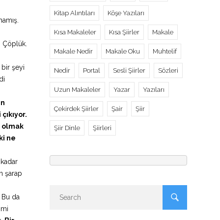
Kitap Alıntıları
Köşe Yazıları
mamış.
Kısa Makaleler
Kısa Şiirler
Makale
! Çöplük.
Makale Nedir
Makale Oku
Muhtelif
 bir şeyi
Nedir
Portal
Sesli Şiirler
Sözleri
di
Uzun Makaleler
Yazar
Yazıları
in
Çekirdek Şiirler
Şair
Şiir
çıkıyor.
i olmak
Şiir Dinle
Şiirleri
ki ne
 kadar
n şarap
. Bu da
 mi