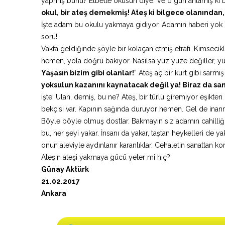
yapmış bunu? Elbette okusun diye. Ve o gün anlamış ki be
okul, bir ateş demekmiş! Ateş ki bilgece olanından
İşte adam bu okulu yakmaya gidiyor. Adamın haberi yok b
soru!
Vakfa geldiğinde şöyle bir kolaçan etmiş etrafı. Kimsecik
hemen, yola doğru bakıyor. Nasılsa yüz yüze değiller, y
Yaşasın bizim gibi olanlar!
” Ateş aç bir kurt gibi sarm
yoksulun kazanını kaynatacak değil ya! Biraz da san
işte! Ulan, demiş, bu ne? Ateş, bir türlü giremiyor eşikt
bekçisi var. Kapının sağında duruyor hemen. Gel de inanm
Böyle böyle olmuş dostlar. Bakmayın siz adamın cahilliğ
bu, her şeyi yakar. İnsanı da yakar, taştan heykelleri de y
onun aleviyle aydınlanır karanlıklar. Cehaletin sanattan
Ateşin ateşi yakmaya gücü yeter mi hiç?
Günay Aktürk
21.02.2017
Ankara