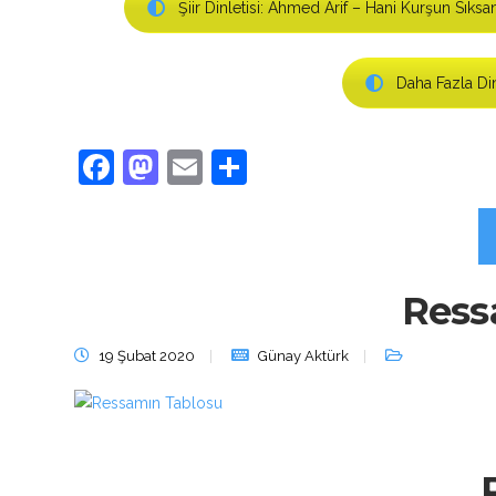
Şiir Dinletisi: Ahmed Arif – Hani Kurşun Sıksa
Daha Fazla Din
Facebook
Mastodon
Email
Share
Ress
19 Şubat 2020
Günay Aktürk