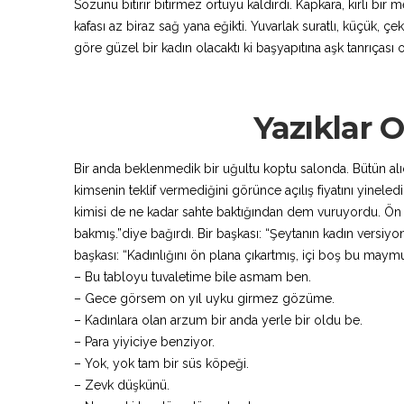
Sözünü bitirir bitirmez örtüyü kaldırdı. Kapkara, kirli bir
kafası az biraz sağ yana eğikti. Yuvarlak suratlı, küçük, ç
göre güzel bir kadın olacaktı ki başyapıtına aşk tanrıçası ol
Yazıklar 
Bir anda beklenmedik bir uğultu koptu salonda. Bütün alıcı
kimsenin teklif vermediğini görünce açılış fiyatını yinele
kimisi de ne kadar sahte baktığından dem vuruyordu. Ön sı
bakmış.”diye bağırdı. Bir başkası: “Şeytanın kadın vers
başkası: “Kadınlığını ön plana çıkartmış, içi boş bu ma
– Bu tabloyu tuvaletime bile asmam ben.
– Gece görsem on yıl uyku girmez gözüme.
– Kadınlara olan arzum bir anda yerle bir oldu be.
– Para yiyiciye benziyor.
– Yok, yok tam bir süs köpeği.
– Zevk düşkünü.