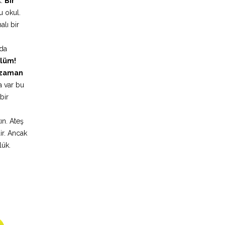
k.
Bir
u okul.
lı bir
nda
ölüm!
 zaman
a var bu
bir
ın. Ateş
ir. Ancak
lük.