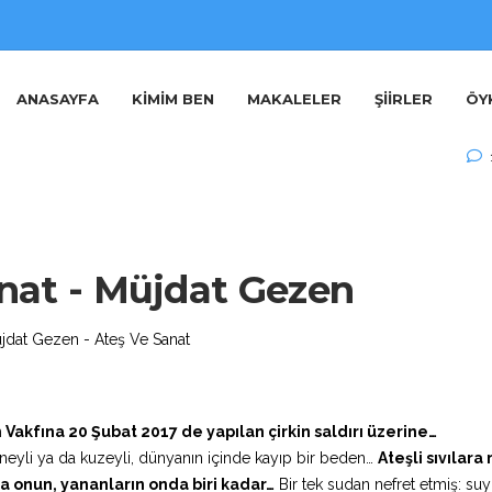
Müjdat Gezen Sanat Kültür
ANASAYFA
KIMIM BEN
MAKALELER
ŞIIRLER
ÖY
nat - Müjdat Gezen
Vakfına 20 Şubat 2017 de yapılan çirkin saldırı üzerine…
yli ya da kuzeyli, dünyanın içinde kayıp bir beden…
Ateşli sıvılar
a onun, yananların onda biri kadar…
Bir tek sudan nefret etmiş: su