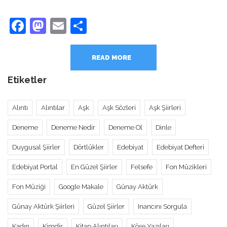
Facebook
Mastodon
Email
Share
READ MORE
Etiketler
Alıntı
Alıntılar
Aşk
Aşk Sözleri
Aşk Şiirleri
Deneme
Deneme Nedir
Deneme Ol
Dinle
Duygusal Şiirler
Dörtlükler
Edebiyat
Edebiyat Defteri
Edebiyat Portal
En Güzel Şiirler
Felsefe
Fon Müzikleri
Fon Müziği
Google Makale
Günay Aktürk
Günay Aktürk Şiirleri
Güzel Şiirler
Inancını Sorgula
Kadın
Kimdir
Kitap Alıntıları
Köşe Yazıları