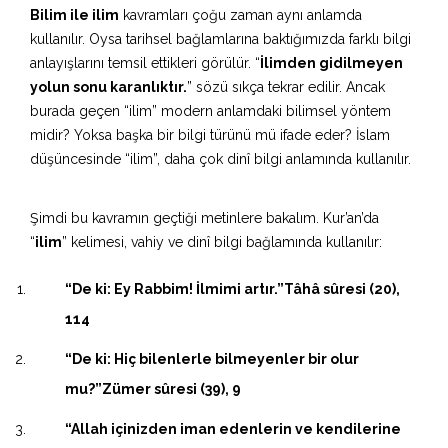
Bilim ile ilim
kavramları çoğu zaman aynı anlamda
kullanılır. Oysa tarihsel bağlamlarına baktığımızda farklı bilgi
anlayışlarını temsil ettikleri görülür. “
İlimden gidilmeyen
yolun sonu karanlıktır.
” sözü sıkça tekrar edilir. Ancak
burada geçen “ilim” modern anlamdaki bilimsel yöntem
midir? Yoksa başka bir bilgi türünü mü ifade eder? İslam
düşüncesinde “ilim”, daha çok dinî bilgi anlamında kullanılır.
Şimdi bu kavramın geçtiği metinlere bakalım. Kur’an’da
“
ilim
” kelimesi, vahiy ve dinî bilgi bağlamında kullanılır:
“De ki: Ey Rabbim! İlmimi artır.”Tâhâ sûresi (20),
114
“De ki: Hiç bilenlerle bilmeyenler bir olur
mu?”Zümer sûresi (39), 9
“Allah içinizden iman edenlerin ve kendilerine