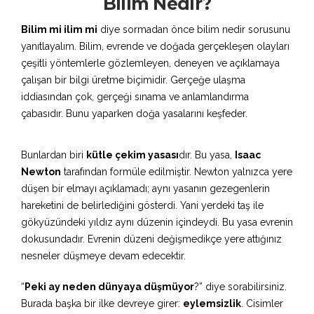
Bilim Nedir?
Bilim mi ilim mi
diye sormadan önce bilim nedir sorusunu
yanıtlayalım. Bilim, evrende ve doğada gerçekleşen olayları
çeşitli yöntemlerle gözlemleyen, deneyen ve açıklamaya
çalışan bir bilgi üretme biçimidir. Gerçeğe ulaşma
iddiasından çok, gerçeği sınama ve anlamlandırma
çabasıdır. Bunu yaparken doğa yasalarını keşfeder.
Bunlardan biri
kütle çekim yasası
dır. Bu yasa,
Isaac
Newton
tarafından formüle edilmiştir. Newton yalnızca yere
düşen bir elmayı açıklamadı; aynı yasanın gezegenlerin
hareketini de belirlediğini gösterdi. Yani yerdeki taş ile
gökyüzündeki yıldız aynı düzenin içindeydi. Bu yasa evrenin
dokusundadır. Evrenin düzeni değişmedikçe yere attığınız
nesneler düşmeye devam edecektir.
“
Peki ay neden dünyaya düşmüyor
?” diye sorabilirsiniz.
Burada başka bir ilke devreye girer:
eylemsizlik
. Cisimler