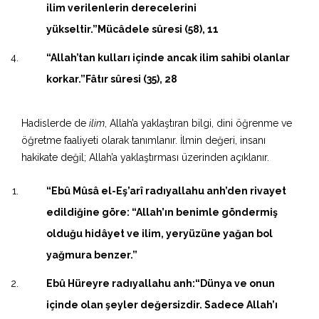
ilim verilenlerin derecelerini
yükseltir.”Mücâdele sûresi (58), 11
“Allah’tan kulları içinde ancak ilim sahibi olanlar
korkar.”Fâtır sûresi (35), 28
Hadislerde de
ilim
, Allah’a yaklaştıran bilgi, dini öğrenme ve
öğretme faaliyeti olarak tanımlanır. İlmin değeri, insanı
hakikate değil; Allah’a yaklaştırması üzerinden açıklanır.
“Ebû Mûsâ el-Eş’arî radıyallahu anh’den rivayet
edildiğine göre: “Allah’ın benimle göndermiş
olduğu hidâyet ve ilim, yeryüzüne yağan bol
yağmura benzer.”
Ebû Hüreyre radıyallahu anh:“Dünya ve onun
içinde olan şeyler değersizdir. Sadece Allah’ı