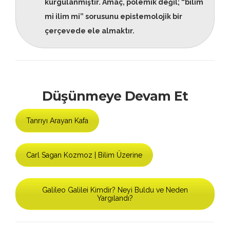
kurgulanmıştır. Amaç, polemik değil; “bilim
mi ilim mi” sorusunu epistemolojik bir
çerçevede ele almaktır.
Düşünmeye Devam Et
Tanrıyı Arayan Kafa
Carl Sagan Kozmoz | Bilim Üzerine
Galileo Galilei Kimdir? Neyi Buldu ve Neden
Yargılandı?