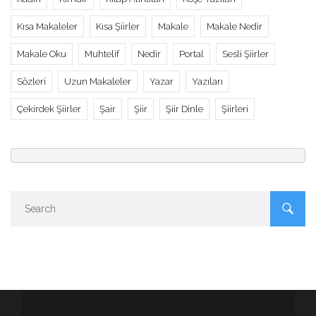
Kısa Makaleler
Kısa Şiirler
Makale
Makale Nedir
Makale Oku
Muhtelif
Nedir
Portal
Sesli Şiirler
Sözleri
Uzun Makaleler
Yazar
Yazıları
Çekirdek Şiirler
Şair
Şiir
Şiir Dinle
Şiirleri