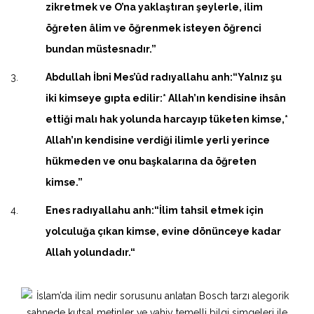
zikretmek ve O’na yaklaştıran şeylerle, ilim
öğreten âlim ve öğrenmek isteyen öğrenci
bundan müstesnadır.”
Abdullah İbni Mes’ûd radıyallahu anh:“Yalnız şu
iki kimseye gıpta edilir:* Allah’ın kendisine ihsân
ettiği malı hak yolunda harcayıp tüketen kimse,*
Allah’ın kendisine verdiği ilimle yerli yerince
hükmeden ve onu başkalarına da öğreten
kimse.”
Enes radıyallahu anh:“İlim tahsil etmek için
yolculuğa çıkan kimse, evine dönünceye kadar
Allah yolundadır.“