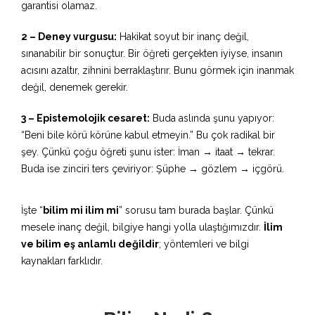
garantisi olamaz.
2 – Deney vurgusu:
Hakikat soyut bir inanç değil,
sınanabilir bir sonuçtur. Bir öğreti gerçekten iyiyse, insanın
acısını azaltır, zihnini berraklaştırır. Bunu görmek için inanmak
değil, denemek gerekir.
3 – Epistemolojik cesaret:
Buda aslında şunu yapıyor:
“Beni bile körü körüne kabul etmeyin.” Bu çok radikal bir
şey. Çünkü çoğu öğreti şunu ister: İman → itaat → tekrar.
Buda ise zinciri ters çeviriyor: Şüphe → gözlem → içgörü.
İşte “
bilim mi ilim mi
” sorusu tam burada başlar. Çünkü
mesele inanç değil, bilgiye hangi yolla ulaştığımızdır.
İlim
ve bilim eş anlamlı değildir
; yöntemleri ve bilgi
kaynakları farklıdır.