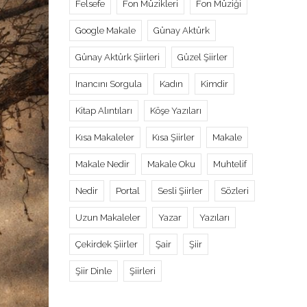
Felsefe
Fon Müzikleri
Fon Müziği
Google Makale
Günay Aktürk
Günay Aktürk Şiirleri
Güzel Şiirler
Inancını Sorgula
Kadın
Kimdir
Kitap Alıntıları
Köşe Yazıları
Kısa Makaleler
Kısa Şiirler
Makale
Makale Nedir
Makale Oku
Muhtelif
Nedir
Portal
Sesli Şiirler
Sözleri
Uzun Makaleler
Yazar
Yazıları
Çekirdek Şiirler
Şair
Şiir
Şiir Dinle
Şiirleri