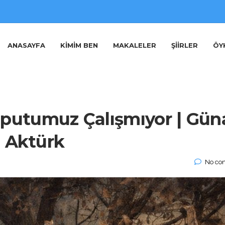
ANASAYFA
KIMIM BEN
MAKALELER
ŞIIRLER
ÖY
aputumuz Çalışmıyor | Gün
Aktürk
No co