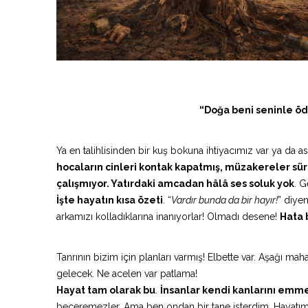
“Doğa beni seninle ö
Ya en talihlisinden bir kuş bokuna ihtiyacımız var ya da 
hocaların cinleri kontak kapatmış, müzakereler sü
çalışmıyor. Yatırdaki amcadan hâlâ ses soluk yok
. 
İşte hayatın kısa özeti
. “
Vardır bunda da bir hayır!
” diye
arkamızı kolladıklarına inanıyorlar! Olmadı desene!
Hata 
Tanrının bizim için planları varmış! Elbette var. Aşağı ma
gelecek. Ne acelen var patlama!
Hayat tam olarak bu
.
İnsanlar kendi kanlarını emmes
beceremezler. Ama ben ondan bir tane isterdim. Hayatımd