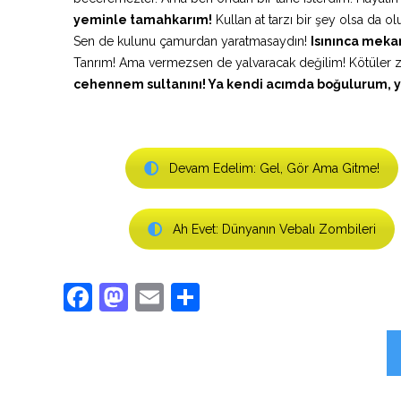
yeminle tamahkarım!
Kullan at tarzı bir şey olsa da olu
Sen de kulunu çamurdan yaratmasaydın!
Isınınca meka
Tanrım! Ama vermezsen de yalvaracak değilim! Kötüler zorl
cehennem sultanını! Ya kendi acımda boğulurum, ya
Devam Edelim: Gel, Gör Ama Gitme!
Ah Evet: Dünyanın Vebalı Zombileri
Facebook
Mastodon
Email
Share