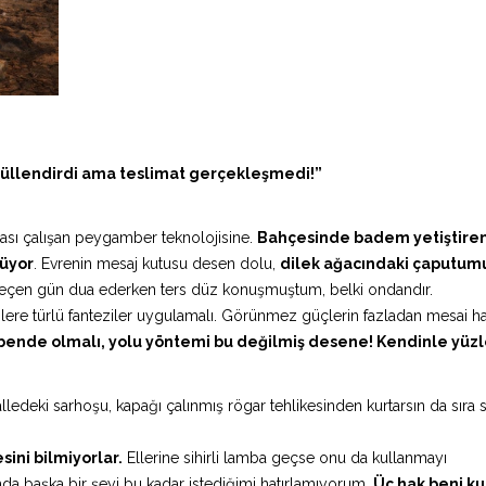
düllendirdi ama teslimat gerçekleşmedi!”
asası çalışan peygamber teknolojisine.
Bahçesinde badem yetiştire
rüyor
. Evrenin mesaj kutusu desen dolu,
dilek ağacındaki çaputum
Geçen gün dua ederken ters düz konuşmuştum, belki ondandır.
nlere türlü fanteziler uygulamalı. Görünmez güçlerin fazladan mesai h
bende olmalı, yolu yöntemi bu değilmiş desene! Kendinle yüz
halledeki sarhoşu, kapağı çalınmış rögar tehlikesinden kurtarsın da sıra 
ini bilmiyorlar.
Ellerine sihirli lamba geçse onu da kullanmayı
a başka bir şeyi bu kadar istediğimi hatırlamıyorum.
Üç hak beni ku