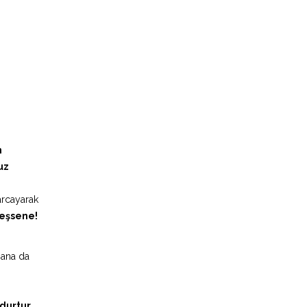
n
uz
arcayarak
leşsene!
sana da
durtur,