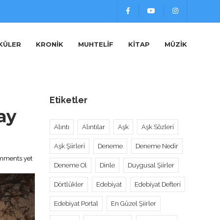
KÜLER
KRONIK
MUHTELIF
KITAP
MÜZIK
Etiketler
ay
Alıntı
Alıntılar
Aşk
Aşk Sözleri
Aşk Şiirleri
Deneme
Deneme Nedir
mments yet
Deneme Ol
Dinle
Duygusal Şiirler
Dörtlükler
Edebiyat
Edebiyat Defteri
Edebiyat Portal
En Güzel Şiirler