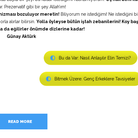
r. Prezervatif gibi bir şey Allah’ım!
nizması bozuluyor meretin!
Biliyorum ne istediğimi! Ne istediğini b
a alırlar bilirsin.
Yolla öyleyse bütün iştah zebanilerini! Koy ba
 da eğilirler önümde dizlerine kadar!
Günay Aktürk
Bu da Var: Nasıl Anlaşılır Elin Temizi?
Bitmek Üzere: Genç Erkeklere Tavsiyeler
READ MORE