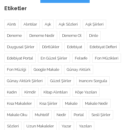
Etiketler
Alıntı
Alıntılar
Aşk
Aşk Sözleri
Aşk Şiirleri
Deneme
Deneme Nedir
Deneme Ol
Dinle
Duygusal Şiirler
Dörtlükler
Edebiyat
Edebiyat Defteri
Edebiyat Portal
En Güzel Şiirler
Felsefe
Fon Müzikleri
Fon Müziği
Google Makale
Günay Aktürk
Günay Aktürk Şiirleri
Güzel Şiirler
Inancını Sorgula
Kadın
Kimdir
Kitap Alıntıları
Köşe Yazıları
Kısa Makaleler
Kısa Şiirler
Makale
Makale Nedir
Makale Oku
Muhtelif
Nedir
Portal
Sesli Şiirler
Sözleri
Uzun Makaleler
Yazar
Yazıları