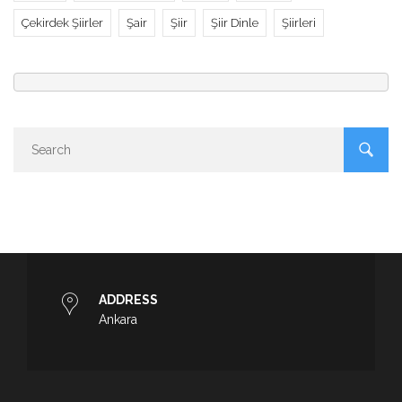
Çekirdek Şiirler
Şair
Şiir
Şiir Dinle
Şiirleri
ADDRESS
Ankara