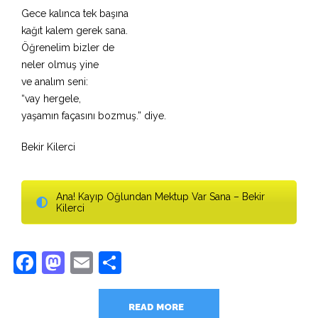
Gece kalınca tek başına
kağıt kalem gerek sana.
Öğrenelim bizler de
neler olmuş yine
ve analım seni:
“vay hergele,
yaşamın façasını bozmuş.” diye.
Bekir Kilerci
Ana! Kayıp Oğlundan Mektup Var Sana – Bekir
Kilerci
Facebook
Mastodon
Email
Share
READ MORE