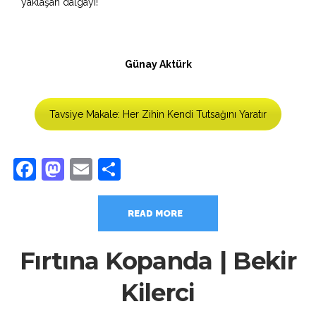
yaklaşan dalgayı!
Günay Aktürk
Tavsiye Makale: Her Zihin Kendi Tutsağını Yaratır
Facebook
Mastodon
Email
Share
READ MORE
Fırtına Kopanda | Bekir
Kilerci