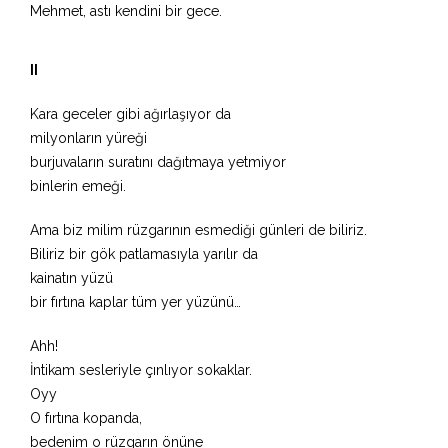
Mehmet, astı kendini bir gece.
II
Kara geceler gibi ağırlaşıyor da
milyonların yüreği
burjuvaların suratını dağıtmaya yetmiyor
binlerin emeği.
Ama biz milim rüzgarının esmediği günleri de biliriz.
Biliriz bir gök patlamasıyla yarılır da
kainatın yüzü
bir fırtına kaplar tüm yer yüzünü…
Ahh!
İntikam sesleriyle çınlıyor sokaklar.
Oyy
O fırtına kopanda,
bedenim o rüzgarın önüne