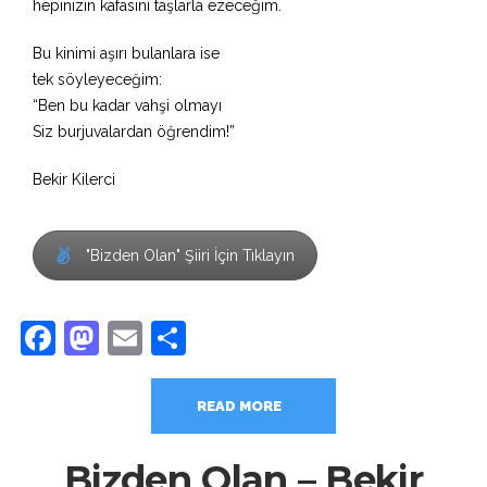
hepinizin kafasını taşlarla ezeceğim.
Bu kinimi aşırı bulanlara ise
tek söyleyeceğim:
“Ben bu kadar vahşi olmayı
Siz burjuvalardan öğrendim!”
Bekir Kilerci
"Bizden Olan" Şiiri İçin Tıklayın
Facebook
Mastodon
Email
Share
READ MORE
Bizden Olan – Bekir