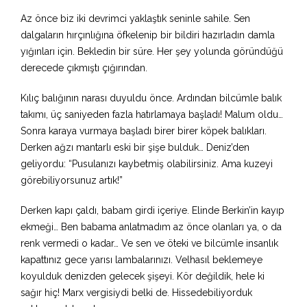
Az önce biz iki devrimci yaklaştık seninle sahile. Sen
dalgaların hırçınlığına öfkelenip bir bildiri hazırladın damla
yığınları için. Bekledin bir süre. Her şey yolunda göründüğü
derecede çıkmıştı çığırından.
Kılıç balığının narası duyuldu önce. Ardından bilcümle balık
takımı, üç saniyeden fazla hatırlamaya başladı! Malum oldu…
Sonra karaya vurmaya başladı birer birer köpek balıkları.
Derken ağzı mantarlı eski bir şişe bulduk… Deniz’den
geliyordu: “Pusulanızı kaybetmiş olabilirsiniz. Ama kuzeyi
görebiliyorsunuz artık!”
Derken kapı çaldı, babam girdi içeriye. Elinde Berkin’in kayıp
ekmeği… Ben babama anlatmadım az önce olanları ya, o da
renk vermedi o kadar… Ve sen ve öteki ve bilcümle insanlık
kapattınız gece yarısı lambalarınızı. Velhasıl beklemeye
koyulduk denizden gelecek şişeyi. Kör değildik, hele ki
sağır hiç! Marx vergisiydi belki de. Hissedebiliyorduk