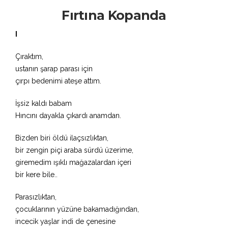
Fırtına Kopanda
I
Çıraktım,
ustanın şarap parası için
çırpı bedenimi ateşe attım.
İşsiz kaldı babam
Hıncını dayakla çıkardı anamdan.
Bizden biri öldü ilaçsızlıktan,
bir zengin piçi araba sürdü üzerime,
giremedim ışıklı mağazalardan içeri
bir kere bile..
Parasızlıktan,
çocuklarının yüzüne bakamadığından,
incecik yaşlar indi de çenesine