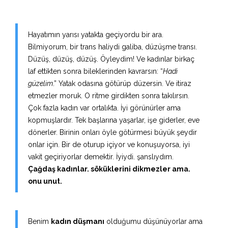
Hayatımın yarısı yatakta geçiyordu bir ara.
Bilmiyorum, bir trans haliydi galiba, düzüşme transı.
Düzüş, düzüş, düzüş. Öyleydim! Ve kadınlar birkaç
laf ettikten sonra bileklerinden kavrarsın: “
Hadi
güzelim
.” Yatak odasına götürüp düzersin. Ve itiraz
etmezler moruk. O ritme girdikten sonra takılırsın.
Çok fazla kadın var ortalıkta. İyi görünürler ama
kopmuşlardır. Tek başlarına yaşarlar, işe giderler, eve
dönerler. Birinin onları öyle götürmesi büyük şeydir
onlar için. Bir de oturup içiyor ve konuşuyorsa, iyi
vakit geçiriyorlar demektir. İyiydi. şanslıydım.
Çağdaş kadınlar. söküklerini dikmezler ama.
onu unut.
Benim
kadın düşmanı
olduğumu düşünüyorlar ama