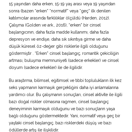
15 yaşından daha erken, 15-19 yaş arası veya 19 yaşından
sonra (bazen “erken” “normatif” veya “geç” ilk denilen
katılımcılar arasında farklılıklar ölçüldü (Harden, 2012).
Çalışma (Golden ve ark., 2016), “erken” bir cinsel
başlangıcının, daha fazla madde kullanımı, daha fazla
depresyon ve endişe, daha sık sıkıntıya girme ve daha
düşük küresel öz-değer gibi risklerle ilgili olduğunu
göstermiştir . “Erken” cinsel başlangıç, romantik çekiciliğin
artması, buluşma memnuniyeti (sadece erkekler) ve cinsel
doyum (sadece erkekler) ile de ilgilidir.
Bu araştırma, bilimsel, eğitimsel ve tıbbi toplulukların ilk kez
seks yapmanın karmaşık gerçekliğini daha iyi anlamalarına
yardımcı olur. Bu çalışmanın sonuçları, cinsel aktivite ile ilgili
bazı doğal riskler olmasına rağmen, cinsel başlangıç ​​
deneyiminin karmaşık olduğunu ve bazı sonuçların yaşa
bağlı olduğunu göstermektedir. Yani, normatif veya geç bir
yaştaki cinsel başlangıç, bazı risklerdeki düşüş ve bazı
ödüllerde artış ile ilişkilidir.