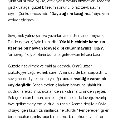
Şiirin yarısı biyolojikse, öteki yarısı zevkin hizmetkarı. Madem
girdik yatağa, güzel bitirelim sonunu, biraz zevk alalım
diyor. Çünkü öncesinde: “
Daya ağzını kasığıma
!” diye yön
veriyor gidişata.
Sevişmek yalnız şair ve yazarlar tarafından kutsanmıyor ki.
Dinde de var. Şöyle bir hadis: “
Ola ki hiçbiriniz karınızın
üzerine bir hayvan (deve) gibi çullanmayınız
.” İslam,
‘ön sevişin’ diyor. Bana bunlarla geleceksin fetvacı başı!
Güzeldir sevilmek ve dahi aşk etmek. Ömrü uzatır,
psikolojiye yağlı ekmek sürer. Ama özü de bambaşkadır. Ön
sevişme dediysek, sonu yatağa,
ucu cinselliğe varan bir
şey değildir
. Sabah evden çıkarken boynuna iştahlı bir
dudak harekatı, mutfakta aniden sıkıştırma türünden şeyler.
Pek çok insan bunun, cinsel ilişki öncesinde tavuğu kızartıp
tava getirmek eylemi olduğunu sanır. Amma değildir. Öyle
olsaydı geri kalan zamanlarda ne olurdu? Pencereden giren
bir sonbahar esintisi gibi bir üşüme, bir soğuma yaratırdı.