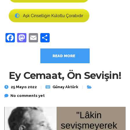
Aşk Cinselliğin Külotlu Çorabıdır
Facebook
Mastodon
Email
Share
READ MORE
Ey Cemaat, Ön Sevişin!
25 Mayıs 2022
Günay Aktürk
No comments yet