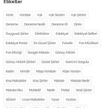
Etiketler
Alıntı
Alıntılar
Aşk
Aşk Sözleri
Aşk Şiirleri
Deneme
Deneme Nedir
Deneme Ol
Dinle
Duygusal Şiirler
Dörtlükler
Edebiyat
Edebiyat Defteri
Edebiyat Portal
En Güzel Şiirler
Felsefe
Fon Müzikleri
Fon Müziği
Google Makale
Günay Aktürk
Günay Aktürk Şiirleri
Güzel Şiirler
Inancını Sorgula
Kadın
Kimdir
Kitap Alıntıları
Köşe Yazıları
Kısa Makaleler
Kısa Şiirler
Makale
Makale Nedir
Makale Oku
Muhtelif
Nedir
Portal
Sesli Şiirler
Sözleri
Uzun Makaleler
Yazar
Yazıları