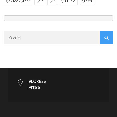
Çekirdek Şiirler
Şair
Şiir
Şiir Dinle
Şiirleri
ADDRESS
Ankara