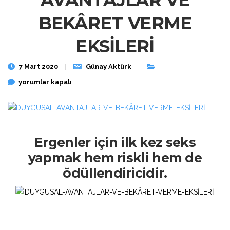
AVANTAJLAR VE
BEKÂRET VERME
EKSİLERİ
7 Mart 2020
Günay Aktürk
DUYGUSAL AVANTAJLAR VE BEKÂRET VERME EKSİLERİ için
yorumlar kapalı
Ergenler için ilk kez seks
yapmak hem riskli hem de
ödüllendiricidir.