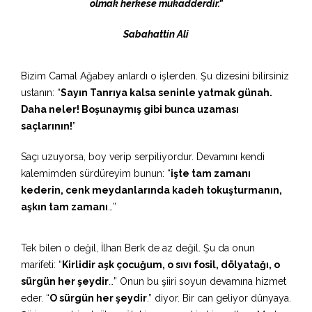
olmak herkese mukadderdir.”
Sabahattin Ali
Bizim Camal Ağabey anlardı o işlerden. Şu dizesini bilirsiniz
ustanın: “
Sayın Tanrıya kalsa seninle yatmak günah.
Daha neler! Boşunaymış gibi bunca uzaması
saçlarının!
”
Saçı uzuyorsa, boy verip serpiliyordur. Devamını kendi
kalemimden sürdüreyim bunun: “
işte tam zamanı
kederin, cenk meydanlarında kadeh tokuşturmanın,
aşkın tam zamanı
…”
Tek bilen o değil, İlhan Berk de az değil. Şu da onun
marifeti: “
Kirlidir aşk çocuğum, o sıvı fosil, dölyatağı, o
sürgün her şeydir
…” Onun bu şiiri soyun devamına hizmet
eder. “
O sürgün her şeydir
.” diyor. Bir can geliyor dünyaya.