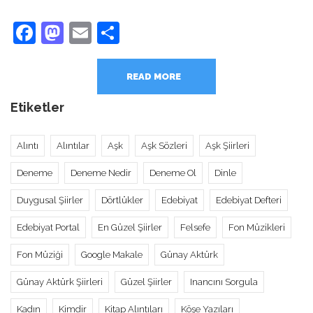
Facebook
Mastodon
Email
Share
READ MORE
Etiketler
Alıntı
Alıntılar
Aşk
Aşk Sözleri
Aşk Şiirleri
Deneme
Deneme Nedir
Deneme Ol
Dinle
Duygusal Şiirler
Dörtlükler
Edebiyat
Edebiyat Defteri
Edebiyat Portal
En Güzel Şiirler
Felsefe
Fon Müzikleri
Fon Müziği
Google Makale
Günay Aktürk
Günay Aktürk Şiirleri
Güzel Şiirler
Inancını Sorgula
Kadın
Kimdir
Kitap Alıntıları
Köşe Yazıları