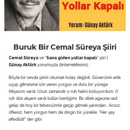
Buruk Bir Cemal Süreya Şiiri
Cemal Süreya
ve “
Sana giden yollar kapalı
” şiiri |
Günay Aktürk
yorumuyla dinlemektesiniz.
Böyle bir sevda şiirini okumak kolay değildi. Güvercinin artık
uçup gitmesine izin veren yorgun ve dolu bir yüreğe
ihtiyacım vardı. Uzun zamandır o ruh halini kolluyordum. O
ruh dün akşam sardı bütün benliğimi. Bir dilek ağacına rast
gelip de hoş bir tebessümle geçip gitmek yanından… Acısız,
öfkesiz, hem yorgun hem de dingin bir yürekle. “Her şey
affedildi!” der gibi.