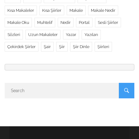
Kısa Makaleler
Kısa Şiirler
Makale
Makale Nedir
Makale Oku
Muhtelif
Nedir
Portal
Sesli Şiirler
Sözleri
Uzun Makaleler
Yazar
Yazıları
Çekirdek Şiirler
Şair
Şiir
Şiir Dinle
Şiirleri