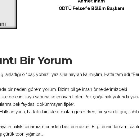
Ahmet İnam
ODTÜ Felsefe Bölüm Başkanı
lıntı Bir Yorum
ğı anlattığı o “baş yobaz” yazısına hayran kalmıştım. Hatta tam adı “B
rtada bir neden göremiyorum. Bizim bilge insan örneklerimizdeki
llikle de elini suya sabuna sokmayan tipler. Pek çoğu hak yolunda yür
ılarına pek faydası dokunmayan tipler.
lktan yana, halk ile birlikte olmaları gerekirken, bir şekilde güç sahib
ayatın hakiki dinamizmlerinden beslenmezler. Bilgilerinin tamamı da i
 çürük teori yığınları…