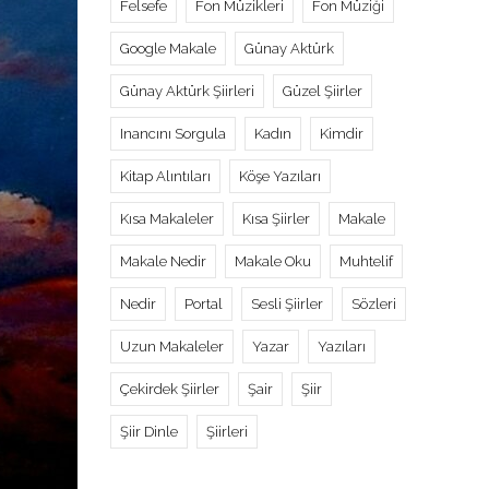
Felsefe
Fon Müzikleri
Fon Müziği
Google Makale
Günay Aktürk
Günay Aktürk Şiirleri
Güzel Şiirler
Inancını Sorgula
Kadın
Kimdir
Kitap Alıntıları
Köşe Yazıları
Kısa Makaleler
Kısa Şiirler
Makale
Makale Nedir
Makale Oku
Muhtelif
Nedir
Portal
Sesli Şiirler
Sözleri
Uzun Makaleler
Yazar
Yazıları
Çekirdek Şiirler
Şair
Şiir
Şiir Dinle
Şiirleri