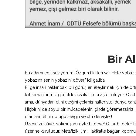
Bir A
Bu adamı çok seviyorum. Özgün fikirleri var. Hele yobazlı
yobazım senin yobazını döver” idi galiba.
Bilge insan hakkındaki bu görüşleri eleştirmek için de o
kahramanlarımız genelde aksakallı dervişler oluyor. Öze
ama, dünyadan elini eteğini çekmiş halleriyle, dünya canl
Hiçbirini de soylu bir mücadelenin içinde göremezsiniz. Ha
olanların elini öptüğü sevgili ve ulu dervişler!
Üzerinize afiyet sokmuşam öyle bilgeye! O tür bilgeler h
üzerine kuruludur. Metafizik ilim. Hakikatle bağları kopmuş