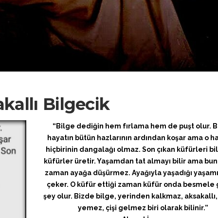
kallı Bilgecik
“Bilge dediğin hem fırlama hem de puşt olur. B
hayatın bütün hazlarının ardından koşar ama o ha
hiçbirinin dangalağı olmaz. Son çıkan küfürleri bili
küfürler üretir. Yaşamdan tat almayı bilir ama bun
zaman ayağa düşürmez. Ayağıyla yaşadığı yaşamı
çeker. O küfür ettiği zaman küfür onda besmele g
şey olur. Bizde bilge, yerinden kalkmaz, aksakall
yemez, çişi gelmez biri olarak bilinir.”