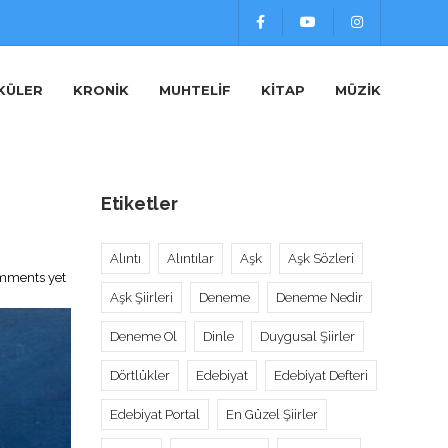
KÜLER
KRONIK
MUHTELIF
KITAP
MÜZIK
Etiketler
Alıntı
Alıntılar
Aşk
Aşk Sözleri
mments yet
Aşk Şiirleri
Deneme
Deneme Nedir
Deneme Ol
Dinle
Duygusal Şiirler
Dörtlükler
Edebiyat
Edebiyat Defteri
Edebiyat Portal
En Güzel Şiirler