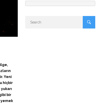
ilge,
zların
r. Yeni
u hiçbir
 yukarı
ibi bir
ı, yemek