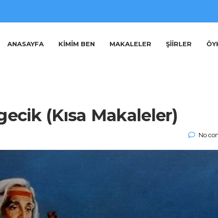
ANASAYFA
KIMIM BEN
MAKALELER
ŞIIRLER
ÖY
lgecik (Kısa Makaleler)
No co