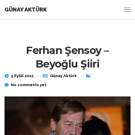
GÜNAY AKTÜRK
Ferhan Şensoy –
Beyoğlu Şiiri
5 Eylül 2021
Günay Aktürk
No comments yet