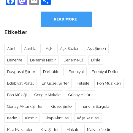
Facebook
Mastodon
Email
Share
READ MORE
Etiketler
Alıntı
Alıntılar
Aşk
Aşk Sözleri
Aşk Şiirleri
Deneme
Deneme Nedir
Deneme Ol
Dinle
Duygusal Şiirler
Dörtlükler
Edebiyat
Edebiyat Defteri
Edebiyat Portal
En Güzel Şiirler
Felsefe
Fon Müzikleri
Fon Müziği
Google Makale
Günay Aktürk
Günay Aktürk Şiirleri
Güzel Şiirler
Inancını Sorgula
Kadın
Kimdir
Kitap Alıntıları
Köşe Yazıları
Kısa Makaleler
Kısa Şiirler
Makale
Makale Nedir