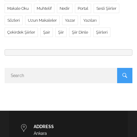
Makale Oku
Muhtelif
Nedir
Portal
Sesli Şiirler
Sözleri
Uzun Makaleler
Yazar
Yazıları
Çekirdek Şiirler
Şair
Şiir
Şiir Dinle
Şiirleri
ADDRESS
Ankara