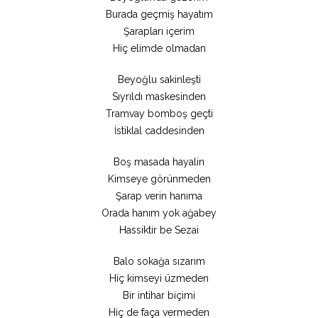
Burada geçmiş hayatım
Şarapları içerim
Hiç elimde olmadan
Beyoğlu sakinleşti
Sıyrıldı maskesinden
Tramvay bomboş geçti
İstiklal caddesinden
Boş masada hayalin
Kimseye görünmeden
Şarap verin hanıma
Orada hanım yok ağabey
Hassiktir be Sezai
Balo sokağa sızarım
Hiç kimseyi üzmeden
Bir intihar biçimi
Hiç de faça vermeden