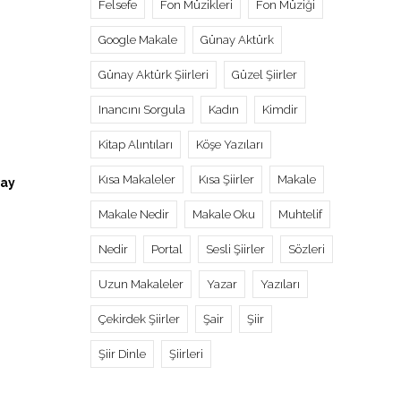
Felsefe
Fon Müzikleri
Fon Müziği
Google Makale
Günay Aktürk
Günay Aktürk Şiirleri
Güzel Şiirler
Inancını Sorgula
Kadın
Kimdir
Kitap Alıntıları
Köşe Yazıları
Kısa Makaleler
Kısa Şiirler
Makale
nay
Makale Nedir
Makale Oku
Muhtelif
Nedir
Portal
Sesli Şiirler
Sözleri
Uzun Makaleler
Yazar
Yazıları
Çekirdek Şiirler
Şair
Şiir
Şiir Dinle
Şiirleri