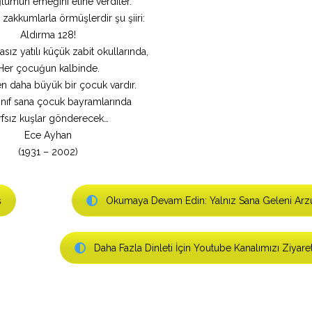
ğlumun emeğini eline verdiler.
 zakkumlarla örmüşlerdir şu şiiri:
Aldırma 128!
rasız yatılı küçük zabit okullarında,
Her çocuğun kalbinde.
n daha büyük bir çocuk vardır.
ınıf sana çocuk bayramlarında
rfsız kuşlar gönderecek…
Ece Ayhan
(1931 – 2002)
ş
Okumaya Devam Edin: Yalnız Sana Geleni Arz
Daha Fazla Dinleti İçin Youtube Kanalımızı Ziyare