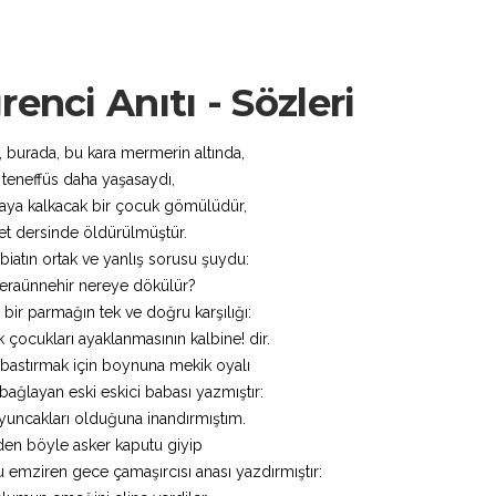
enci Anıtı - Sözleri
, burada, bu kara mermerin altında,
 teneffüs daha yaşasaydı,
htaya kalkacak bir çocuk gömülüdür,
et dersinde öldürülmüştür.
abiatın ortak ve yanlış sorusu şuydu:
eraünnehir nereye dökülür?
 bir parmağın tek ve doğru karşılığı:
k çocukları ayaklanmasının kalbine! dir.
bastırmak için boynuna mekik oyalı
ağlayan eski eskici babası yazmıştır:
oyuncakları olduğuna inandırmıştım.
en böyle asker kaputu giyip
u emziren gece çamaşırcısı anası yazdırmıştır: