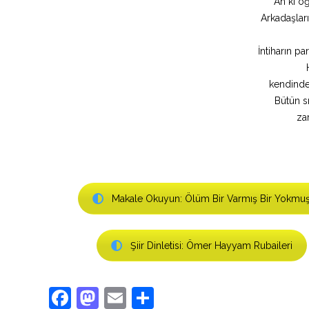
Ah ki o
Arkadaşları
İntiharın pa
kendinde
Bütün s
za
Makale Okuyun: Ölüm Bir Varmış Bir Yokmu
Şiir Dinletisi: Ömer Hayyam Rubaileri
Facebook
Mastodon
Email
Share