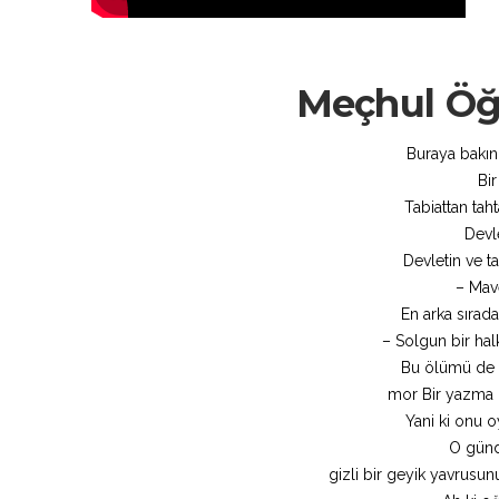
Meçhul Öğr
Buraya bakın
Bir
Tabiattan ta
Devl
Devletin ve t
– Mav
En arka sırada
– Solgun bir hal
Bu ölümü de 
mor Bir yazma b
Yani ki onu 
O günd
gizli bir geyik yavrusun