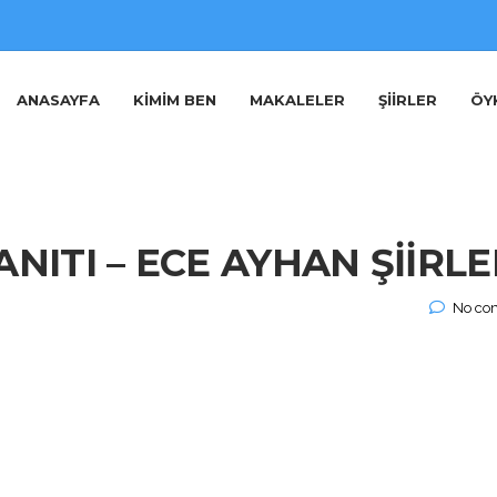
ANASAYFA
KIMIM BEN
MAKALELER
ŞIIRLER
ÖY
ITI – ECE AYHAN ŞİİRLE
No co