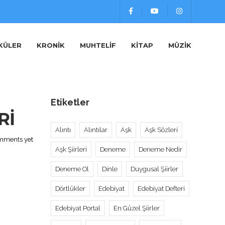
KÜLER
KRONIK
MUHTELIF
KITAP
MÜZIK
Etiketler
Rİ
Alıntı
Alıntılar
Aşk
Aşk Sözleri
mments yet
Aşk Şiirleri
Deneme
Deneme Nedir
Deneme Ol
Dinle
Duygusal Şiirler
Dörtlükler
Edebiyat
Edebiyat Defteri
Edebiyat Portal
En Güzel Şiirler