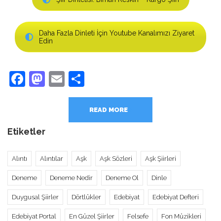
Daha Fazla Dinleti İçin Youtube Kanalımızı Ziyaret
Edin
Facebook
Mastodon
Email
Share
READ MORE
Etiketler
Alıntı
Alıntılar
Aşk
Aşk Sözleri
Aşk Şiirleri
Deneme
Deneme Nedir
Deneme Ol
Dinle
Duygusal Şiirler
Dörtlükler
Edebiyat
Edebiyat Defteri
Edebiyat Portal
En Güzel Şiirler
Felsefe
Fon Müzikleri