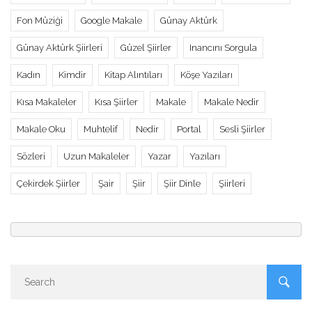
Fon Müziği
Google Makale
Günay Aktürk
Günay Aktürk Şiirleri
Güzel Şiirler
Inancını Sorgula
Kadın
Kimdir
Kitap Alıntıları
Köşe Yazıları
Kısa Makaleler
Kısa Şiirler
Makale
Makale Nedir
Makale Oku
Muhtelif
Nedir
Portal
Sesli Şiirler
Sözleri
Uzun Makaleler
Yazar
Yazıları
Çekirdek Şiirler
Şair
Şiir
Şiir Dinle
Şiirleri