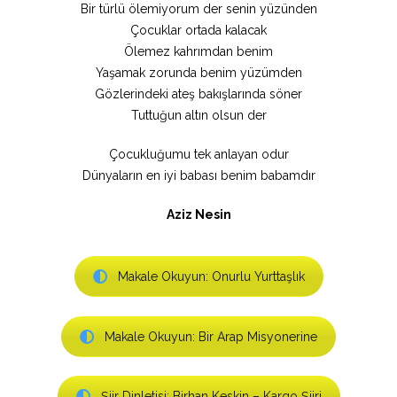
Bir türlü ölemiyorum der senin yüzünden
Çocuklar ortada kalacak
Ölemez kahrımdan benim
Yaşamak zorunda benim yüzümden
Gözlerindeki ateş bakışlarında söner
Tuttuğun altın olsun der
Çocukluğumu tek anlayan odur
Dünyaların en iyi babası benim babamdır
Aziz Nesin
Makale Okuyun: Onurlu Yurttaşlık
Makale Okuyun: Bir Arap Misyonerine
Şiir Dinletisi: Birhan Keskin – Kargo Şiiri