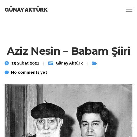
GÜNAY AKTÜRK
Aziz Nesin – Babam Şiiri
25 Şubat 2021
Günay Aktürk
No comments yet