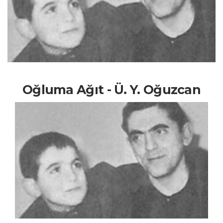
Oğluma Ağıt - Ü. Y. Oğuzcan