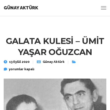
GÜNAY AKTÜRK
GALATA KULESİ – ÜMİT
YAŞAR OĞUZCAN
13 Eylül 2020
Günay Aktürk
GALATA KULESİ – ÜMİT YAŞAR OĞUZCAN için
yorumlar kapalı