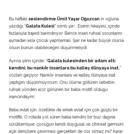
Bu haftaki
seslendirme Ümit Yaşar Oğuzcan
ın oğluna
yazdığı “
Galata Kulesi
” isimli şiiri . Eserin hikayesi, içinde
fazlasıyla trajedi barındırıyor. Bence insan ruhsal sorunlarını
aşmadan asla çocuk yapmamalı. Şair ne kadar büyük olursa
olsun bunun olabileceğini düşünmeliydi.
Ayrıca şiirin içinde: “
Galata kulesinden bir adam attı
kendini; bu nankör insanlara bu kalleş dünyaya inat.
”
sözleri geçiyor. Nankör insanlara ve kalleş dünyaya inat
yaptığını düşünmüyorum. Onu ölüme götüren sebebin,
ruhsal yönden aciz görünen bir baba motifi olduğu
inancındayım.
Baba evlat için, özellikle de erkek evlat için çok güçlü bir
motiftir. O rotada yol süren baba kendini bir buz dağına
sürüklemişse, çocuğun kendi duygusal ve zihinsel gemisini
açık denizlere çevirmesi gerçekten de zor olmaz mı? Karar