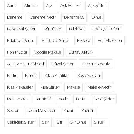
Alıntı
Alıntılar
Aşk
Aşk Sözleri
Aşk Şiirleri
Deneme
Deneme Nedir
Deneme Ol
Dinle
Duygusal Şiirler
Dörtlükler
Edebiyat
Edebiyat Defteri
Edebiyat Portal
En Güzel Şiirler
Felsefe
Fon Müzikleri
Fon Müziği
Google Makale
Günay Aktürk
Günay Aktürk Şiirleri
Güzel Şiirler
Inancını Sorgula
Kadın
Kimdir
Kitap Alıntıları
Köşe Yazıları
Kısa Makaleler
Kısa Şiirler
Makale
Makale Nedir
Makale Oku
Muhtelif
Nedir
Portal
Sesli Şiirler
Sözleri
Uzun Makaleler
Yazar
Yazıları
Çekirdek Şiirler
Şair
Şiir
Şiir Dinle
Şiirleri