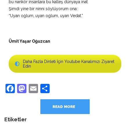
bu nankör insanlara bu kalleş dünyaya inat.
Şimdi yine bir ninni söylüyorum ona:
“Uyan oğlum, uyan oğlum, uyan Vedat.”
Ümit Yaşar Oğuzcan
Daha Fazla Dinleti İçin Youtube Kanalımızı Ziyaret
Edin
Facebook
Mastodon
Email
Share
READ MORE
Etiketler