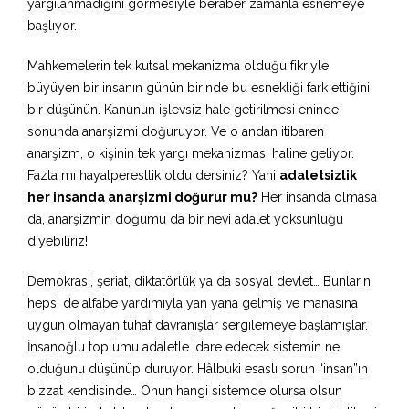
yargılanmadığını görmesiyle beraber zamanla esnemeye
başlıyor.
Mahkemelerin tek kutsal mekanizma olduğu fikriyle
büyüyen bir insanın günün birinde bu esnekliği fark ettiğini
bir düşünün. Kanunun işlevsiz hale getirilmesi eninde
sonunda anarşizmi doğuruyor. Ve o andan itibaren
anarşizm, o kişinin tek yargı mekanizması haline geliyor.
Fazla mı hayalperestlik oldu dersiniz? Yani
adaletsizlik
her insanda anarşizmi doğurur mu?
Her insanda olmasa
da, anarşizmin doğumu da bir nevi adalet yoksunluğu
diyebiliriz!
Demokrasi, şeriat, diktatörlük ya da sosyal devlet… Bunların
hepsi de alfabe yardımıyla yan yana gelmiş ve manasına
uygun olmayan tuhaf davranışlar sergilemeye başlamışlar.
İnsanoğlu toplumu adaletle idare edecek sistemin ne
olduğunu düşünüp duruyor. Hâlbuki esaslı sorun “insan”ın
bizzat kendisinde… Onun hangi sistemde olursa olsun