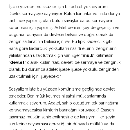
İşte o yüzden mülksüzler için bir adalet yok diyorum.
Devlet sermayeye dayanıyor. Bütün kanunlar ve hatta dünya
tarihinde yapılmış olan bütün savaşlar da bu sermayenin
korunması için yapılmış. Adalet denilen şey de geçmişin ve
bugünün dünyasında devletin bekası ve doğal olarak da
zengin saltanatının bekası için var. Bu tıpkı kadercilik gibi.
Bana göre kadercilik, yoksulların nasırlı ellerini zenginlerin
yakalarından uzak tutmak için var. Eğer “
mülk
” kelimesini
“
devlet
” olarak kullanırsak, devleti de sermaye ve zenginlik
olarak, bu durumda adalet işlese işlese yoksulu zenginden
uzak tutmak için işleyecektir.
Sosyalizm işte bu yüzden komünizme geçtiğinde devleti
terk eder. Ben mülk kelimesini şahsi mülk anlamında
kullanmak istiyorum. Adalet, sahip olduğum tek barınağımı
koruyamayacaksa kimlerin barınağını koruyacak? Esasen
taşınmaz mülkün sahiplenilmesine de karşıyım. Her şeyin
alın terine dayanması gerektiği bir dünyada mülklü ya da