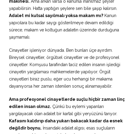
makinesi.
Ama arkan varsa o kanunla inanılmaz şeyler
yapabilirsin. Hatta yaptığın şeylere sen bile şaşıp kalırsın.
Adalet
mi kutsal sayılmalı yoksa makam mı?
Kanun
yapıcılara bu kadar saygı gösterilmeye devam edildiği
sürece, makam ve koltuğun adaletin üzerinde durduğuna
şaşmamalı.
Cinayetler işleniyor dünyada. Ben bunları üçe ayırdım.
Bireysel cinayetler, örgütsel cinayetler ve de profesyonel
cinayetler. Komşusu tarafından taciz edilen insanın işlediği
cinayetin yargılaması mahkemelerde yapılıyor. Örgüt
cinayetleri biraz puslu, eğer ucu herhangi bir makama
dayanıyorsa her zaman istenilen sonuç alınamayabilir.
Ama profesyonel cinayetlerde suçlu hiçbir zaman linç
edilen insan olmaz.
Çünkü bu eylemi yapanları
yargılayacak olan adalet bir kartal gibi yeryüzünü tarıyor.
Kafasını kaldırıp daha yukarı bakacak kadar da esnek
değildir boynu.
İnsandaki adalet algısı, esas suçluların