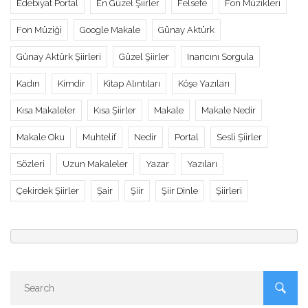
Edebiyat Portal
En Güzel Şiirler
Felsefe
Fon Müzikleri
Fon Müziği
Google Makale
Günay Aktürk
Günay Aktürk Şiirleri
Güzel Şiirler
Inancını Sorgula
Kadın
Kimdir
Kitap Alıntıları
Köşe Yazıları
Kısa Makaleler
Kısa Şiirler
Makale
Makale Nedir
Makale Oku
Muhtelif
Nedir
Portal
Sesli Şiirler
Sözleri
Uzun Makaleler
Yazar
Yazıları
Çekirdek Şiirler
Şair
Şiir
Şiir Dinle
Şiirleri