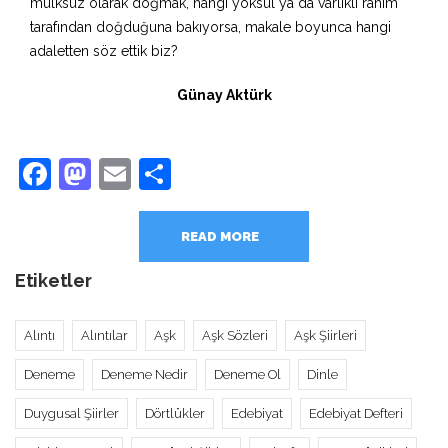
mülksüz olarak doğmak, hangi yoksul ya da varlıklı rahim
tarafından doğduğuna bakıyorsa, makale boyunca hangi
adaletten söz ettik biz?
Günay Aktürk
Facebook
Mastodon
Email
Share
READ MORE
Etiketler
Alıntı
Alıntılar
Aşk
Aşk Sözleri
Aşk Şiirleri
Deneme
Deneme Nedir
Deneme Ol
Dinle
Duygusal Şiirler
Dörtlükler
Edebiyat
Edebiyat Defteri