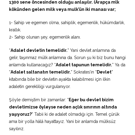
1300 sene öncesinden olduğu anlaşılır. (Arapça mlk
kökünden gelen milk veya mulk’ün iki manası var;
1- Sahip ve egemen olma, sahiplik, egemenlik, hükümdarlık,
krallık.
2- Sahip olunan şey, egemenlik alanı.
“
Adalet devletin temelidir.
” Yani devlet anlamına da
gelir, taşınmaz mülk anlamına da. Sorun şu ki biz bunu hangi
anlamda kullanacağız? “
Adalet tapunun temelidir.
” Ya da
“
Adalet saltanatın temelidir.
” Sokrates’in “
Devlet
”
kitabında bile bir devletin ayakta kalabilmesi için ilkin
adaletin gerekliliği vurgulanıyor.
Şöyle demiştim bir zamanlar: “
Eğer bu devlet bizim
devletimizse öyleyse neden açlık sınırının altında
yaşıyoruz?
” Tabii ki de adalet olmadığı için. Temel çürük
ama bir yolla hâlâ hayattayız. Yani bir anlamda mülksüz
sayılırız.