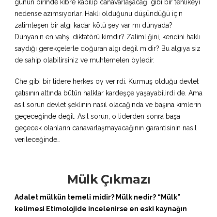
günün birinde kibre kapılıp canavarlaşacağı gibi bir tehlikeyi
nedense azımsıyorlar. Haklı olduğunu düşündüğü için
zalimleşen bir algı kadar kötü şey var mı dünyada?
Dünyanın en vahşi diktatörü kimdir? Zalimliğini, kendini haklı
saydığı gerekçelerle doğuran algı değil midir? Bu algıya siz
de sahip olabilirsiniz ve muhtemelen öyledir.
Che gibi bir lidere herkes oy verirdi. Kurmuş olduğu devlet
çatısının altında bütün halklar kardeşçe yaşayabilirdi de. Ama
asıl sorun devlet şeklinin nasıl olacağında ve başına kimlerin
geçeceğinde değil. Asıl sorun, o liderden sonra başa
geçecek olanların canavarlaşmayacağının garantisinin nasıl
verileceğinde…
Mülk Çıkmazı
Adalet mülkün temeli midir? Mülk nedir? “Mülk”
kelimesi Etimolojide incelenirse en eski kaynağın