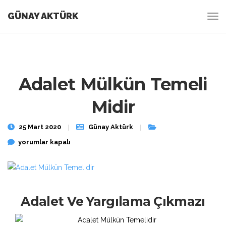
GÜNAY AKTÜRK
Adalet Mülkün Temeli
Midir
25 Mart 2020
Günay Aktürk
Adalet Mülkün Temeli Midir için
yorumlar kapalı
Adalet Ve Yargılama Çıkmazı