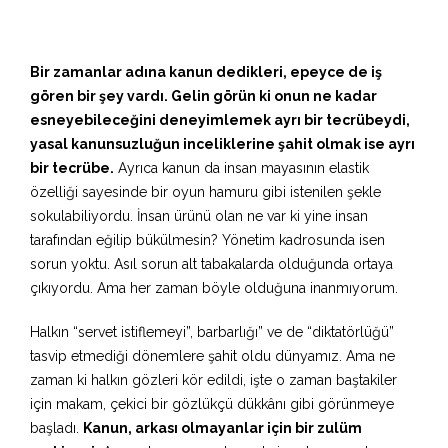
Bir zamanlar adına kanun dedikleri, epeyce de iş
gören bir şey vardı. Gelin görün ki onun ne kadar
esneyebileceğini deneyimlemek ayrı bir tecrübeydi,
yasal kanunsuzluğun inceliklerine şahit olmak ise ayrı
bir tecrübe.
Ayrıca kanun da insan mayasının elastik
özelliği sayesinde bir oyun hamuru gibi istenilen şekle
sokulabiliyordu. İnsan ürünü olan ne var ki yine insan
tarafından eğilip bükülmesin? Yönetim kadrosunda isen
sorun yoktu. Asıl sorun alt tabakalarda olduğunda ortaya
çıkıyordu. Ama her zaman böyle olduğuna inanmıyorum.
Halkın “servet istiflemeyi”, barbarlığı” ve de “diktatörlüğü”
tasvip etmediği dönemlere şahit oldu dünyamız. Ama ne
zaman ki halkın gözleri kör edildi, işte o zaman baştakiler
için makam, çekici bir gözlükçü dükkânı gibi görünmeye
başladı.
Kanun, arkası olmayanlar için bir zulüm