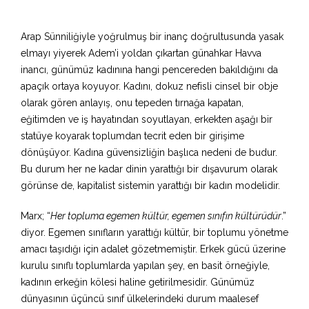
Arap Sünniliğiyle yoğrulmuş bir inanç doğrultusunda yasak
elmayı yiyerek Adem’i yoldan çıkartan günahkar Havva
inancı, günümüz kadınına hangi pencereden bakıldığını da
apaçık ortaya koyuyor. Kadını, dokuz nefisli cinsel bir obje
olarak gören anlayış, onu tepeden tırnağa kapatan,
eğitimden ve iş hayatından soyutlayan, erkekten aşağı bir
statüye koyarak toplumdan tecrit eden bir girişime
dönüşüyor. Kadına güvensizliğin başlıca nedeni de budur.
Bu durum her ne kadar dinin yarattığı bir dışavurum olarak
görünse de, kapitalist sistemin yarattığı bir kadın modelidir.
Marx; “
Her topluma egemen kültür, egemen sınıfın kültürüdür
.”
diyor. Egemen sınıfların yarattığı kültür, bir toplumu yönetme
amacı taşıdığı için adalet gözetmemiştir. Erkek gücü üzerine
kurulu sınıflı toplumlarda yapılan şey, en basit örneğiyle,
kadının erkeğin kölesi haline getirilmesidir. Günümüz
dünyasının üçüncü sınıf ülkelerindeki durum maalesef