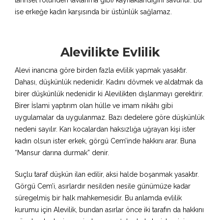
tarihsel rolünden (avlanma gibi) kaynaklandığını savunur. Bu
ise erkeğe kadın karşısında bir üstünlük sağlamaz.
Alevilikte Evlilik
Alevi inancına göre birden fazla evlilik yapmak yasaktır.
Dahası, düşkünlük nedenidir. Kadını dövmek ve aldatmak da
birer düşkünlük nedenidir ki Alevilikten dışlanmayı gerektirir.
Birer İslami yaptırım olan hülle ve imam nikâhı gibi
uygulamalar da uygulanmaz. Bazı dedelere göre düşkünlük
nedeni sayılır. Karı kocalardan haksızlığa uğrayan kişi ister
kadın olsun ister erkek, görgü Cem’inde hakkını arar. Buna
“Mansur darına durmak” denir.
Suçlu taraf düşkün ilan edilir, aksi halde boşanmak yasaktır.
Görgü Cem’i, asırlardır nesilden nesile günümüze kadar
süregelmiş bir halk mahkemesidir. Bu anlamda evlilik
kurumu için Alevilik, bundan asırlar önce iki tarafın da hakkını