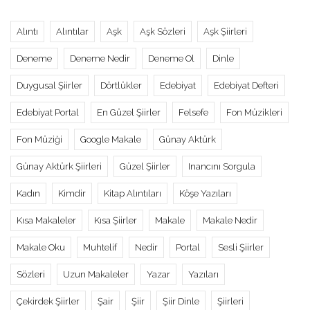
Alıntı
Alıntılar
Aşk
Aşk Sözleri
Aşk Şiirleri
Deneme
Deneme Nedir
Deneme Ol
Dinle
Duygusal Şiirler
Dörtlükler
Edebiyat
Edebiyat Defteri
Edebiyat Portal
En Güzel Şiirler
Felsefe
Fon Müzikleri
Fon Müziği
Google Makale
Günay Aktürk
Günay Aktürk Şiirleri
Güzel Şiirler
Inancını Sorgula
Kadın
Kimdir
Kitap Alıntıları
Köşe Yazıları
Kısa Makaleler
Kısa Şiirler
Makale
Makale Nedir
Makale Oku
Muhtelif
Nedir
Portal
Sesli Şiirler
Sözleri
Uzun Makaleler
Yazar
Yazıları
Çekirdek Şiirler
Şair
Şiir
Şiir Dinle
Şiirleri