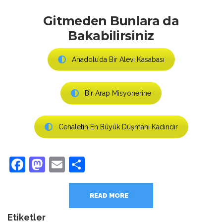
Gitmeden Bunlara da
Bakabilirsiniz
Anadolu’da Bir Alevi Kasabası
Bir Arap Misyonerine
Cehaletin En Büyük Düşmanı Kadındır
Facebook
Mastodon
Email
Share
READ MORE
Etiketler