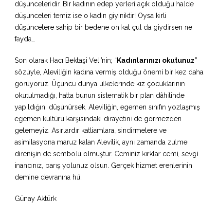
düşünceleridir. Bir kadının edep yerleri açık olduğu halde
düşünceleri temiz ise o kadın giyiniktir! Oysa kirli
düşüncelere sahip bir bedene on kat çul da giydirsen ne
fayda…
Son olarak Hacı Bektaşi Veli’nin; “
Kadınlarınızı okutunuz
”
sözüyle, Aleviliğin kadına vermiş olduğu önemi bir kez daha
görüyoruz. Üçüncü dünya ülkelerinde kız çocuklarının
okutulmadığı, hatta bunun sistematik bir plan dâhilinde
yapıldığını düşünürsek, Aleviliğin, egemen sınıfın yozlaşmış
egemen kültürü karşısındaki dirayetini de görmezden
gelemeyiz. Asırlardır katliamlara, sindirmelere ve
asimilasyona maruz kalan Alevilik, aynı zamanda zulme
direnişin de sembolü olmuştur. Ceminiz kırklar cemi, sevgi
inancınız, barış yolunuz olsun. Gerçek hizmet erenlerinin
demine devranına hü.
Günay Aktürk