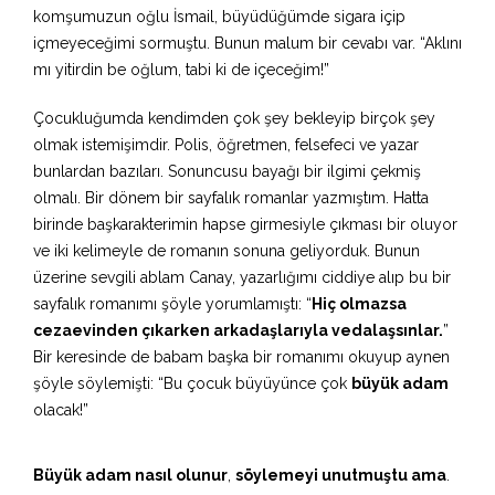
komşumuzun oğlu İsmail, büyüdüğümde sigara içip
içmeyeceğimi sormuştu. Bunun malum bir cevabı var. “Aklını
mı yitirdin be oğlum, tabi ki de içeceğim!”
Çocukluğumda kendimden çok şey bekleyip birçok şey
olmak istemişimdir. Polis, öğretmen, felsefeci ve yazar
bunlardan bazıları. Sonuncusu bayağı bir ilgimi çekmiş
olmalı. Bir dönem bir sayfalık romanlar yazmıştım. Hatta
birinde başkarakterimin hapse girmesiyle çıkması bir oluyor
ve iki kelimeyle de romanın sonuna geliyorduk. Bunun
üzerine sevgili ablam Canay, yazarlığımı ciddiye alıp bu bir
sayfalık romanımı şöyle yorumlamıştı: “
Hiç olmazsa
cezaevinden çıkarken arkadaşlarıyla vedalaşsınlar.
”
Bir keresinde de babam başka bir romanımı okuyup aynen
şöyle söylemişti: “Bu çocuk büyüyünce çok
büyük adam
olacak!”
Büyük adam nasıl olunur
,
söylemeyi unutmuştu ama
.