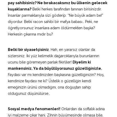
pay sahibisiniz? Ne bırakacaksınız bu ülkenin gelecek
kuşaklarına?
Belki herkes tarafından tanınan birisinizdir.
İnsanlar parmaklarıyla sizi gösterip: “Ne büyük adam be!”
diyordur. Belki racon sahibi bir mafya babası… Peki, ne
öğretiyorsunuz insanlara adam öldürmekten başka?
Herkesin çıkarına mıdır bu?
Belki bir siyasetçisiniz
. Hah, en yararsız olanlar da
sizlersiniz. İki yüz kelimelik dağarcıklarıyla burunlarının
ucunu bile göremeyen parlak fikirliler!
Diyelim ki
mankensiniz. Ya da büyülüyorsunuz güzelliğinizle.
Faydası var mı kendinizden başkasına güzelliğinizin? Hoş,
kendinize faydası ne ki? Üstelik o güzelliğin kendi
emeğinizin ürünü olmadığını, ona doğuştan sahip
olduğunuz düşünülürse…
Sosyal medya fenomenleri!
Onlardan da softalık adına
iyi malzeme çıkar hani. Zihnin büyümesinde olmasa bile,