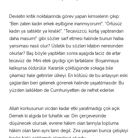
Devletin kritik noktalarında görev yapan kimselerin çıkıp:
“Ben zaten kadın erkek eşitliğine inanmıyorum!”, “Örtüsüz
kadın ya satılıktır ya kiralık!”, “Tecavüzcü, kürtaj yaptırandan
daha masum!” gibi sözler sarf etmesi halinde bunun halka
yansıması nasıl olur? Üstelik bu sözleri kitabın neresinden
okurlar? Baş böyle yaptıktan sonra aşağıda taciz de artar
tecavüz de. Mini etek giydiği için tartaklanır. Boşanmaya
kalkışırsa öldürülür. Karanlık çöktüğünde sokağa bile
çıkamaz hale getirirler ülkeyi. En kötüsü de bu anlayışın eski
çağlardan beri gelenek görenek halinde yaşatılmasıdır. Bu
yüzden laiklikten de Cumhuriyetten de nefret ederler.
Allah korkusunun vicdan kadar etki yaratmadığı çok açık.
Demek ki algıda bir tuhaflık var. Din çerçevesinde
düşünecek olursak, evrene hâkim olan tanrıyla topluma
hâkim olan tanrı aynı tanrı değil. Zira yaşanan bunca çelişkiyi