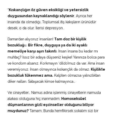
“
Kıskançlığın öz güven eksikliği ve yetersizlik
duygusundan kaynaklandığı söylenir
. Ayrıca her
insanda da olmadığı. Toplumsal itiş kakışların ürünüdür
desek, o da olur. İlerisi depresyon.
Damardan alıyoruz insanları!
Tam doz bir kişilik
bozukluğ
u.
Bir fikre, duyguya ya da iki ayaklı
memeliye karşı aşırı takıntı
. İnsan insana bu kadar mı
muhtaç? Issız bir adaya düşseniz keşke! Yanınıza bolca para
ve kondom alsanız. Korkmayın ‘dildo’muz da var. Ama insan
veremiyoruz. İnsan olmayınca kıskançlık da olmaz.
Kişilikte
bozukluk tükenmez ama.
Kalpten olmazsa yalnızlıktan
diker nalları. Sataşacak kimse kalmayınca…
Ve cinayetler… Namus adına işlenmiş cinayetlerin namusla
alakası olduğuna hiç inanmadım.
Homoseksüel
düşmanlarının gizli eşcinseller olduğunu biliyor
muydunuz?
Tamam. Bunda hemfikirsek sokalım sizi bir