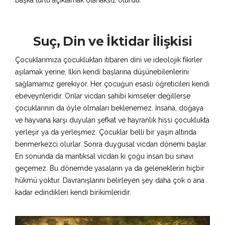
başka türlü açıklamak olanaksız olurdu.
Suç, Din ve İktidar İlişkisi
Çocuklarımıza çocukluktan itibaren dini ve ideolojik fikirler
aşılamak yerine, İlkin kendi başlarına düşünebilenlerini
sağlamamız gerekiyor. Her çocuğun esaslı öğreticileri kendi
ebeveynleridir. Onlar vicdan sahibi kimseler değillerse
çocuklarının da öyle olmaları beklenemez. İnsana, doğaya
ve hayvana karşı duyulan şefkat ve hayranlık hissi çocuklukta
yerleşir ya da yerleşmez. Çocuklar belli bir yaşın altında
benmerkezci olurlar. Sonra duygusal vicdan dönemi başlar.
En sonunda da mantıksal vicdan ki çoğu insan bu sınavı
geçemez. Bu dönemde yasaların ya da geleneklerin hiçbir
hükmü yoktur. Davranışlarını belirleyen şey daha çok o ana
kadar edindikleri kendi birikimleridir.