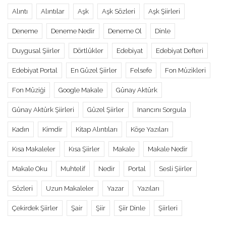
Alıntı
Alıntılar
Aşk
Aşk Sözleri
Aşk Şiirleri
Deneme
Deneme Nedir
Deneme Ol
Dinle
Duygusal Şiirler
Dörtlükler
Edebiyat
Edebiyat Defteri
Edebiyat Portal
En Güzel Şiirler
Felsefe
Fon Müzikleri
Fon Müziği
Google Makale
Günay Aktürk
Günay Aktürk Şiirleri
Güzel Şiirler
Inancını Sorgula
Kadın
Kimdir
Kitap Alıntıları
Köşe Yazıları
Kısa Makaleler
Kısa Şiirler
Makale
Makale Nedir
Makale Oku
Muhtelif
Nedir
Portal
Sesli Şiirler
Sözleri
Uzun Makaleler
Yazar
Yazıları
Çekirdek Şiirler
Şair
Şiir
Şiir Dinle
Şiirleri