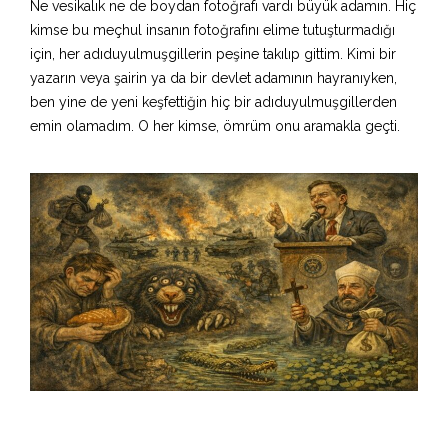
Ne vesikalık ne de boydan fotoğrafı vardı büyük adamın. Hiç
kimse bu meçhul insanın fotoğrafını elime tutuşturmadığı
için, her adıduyulmuşgillerin peşine takılıp gittim. Kimi bir
yazarın veya şairin ya da bir devlet adamının hayranıyken,
ben yine de yeni keşfettiğin hiç bir adıduyulmuşgillerden
emin olamadım. O her kimse, ömrüm onu aramakla geçti.