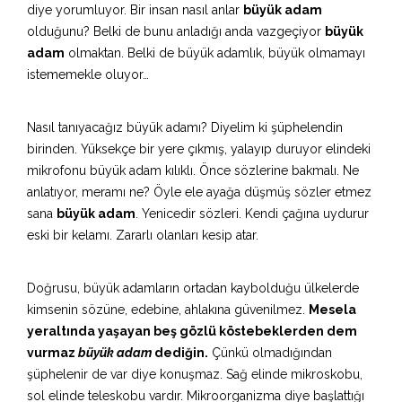
diye yorumluyor. Bir insan nasıl anlar
büyük adam
olduğunu? Belki de bunu anladığı anda vazgeçiyor
büyük
adam
olmaktan. Belki de büyük adamlık, büyük olmamayı
istememekle oluyor…
Nasıl tanıyacağız büyük adamı? Diyelim ki şüphelendin
birinden. Yüksekçe bir yere çıkmış, yalayıp duruyor elindeki
mikrofonu büyük adam kılıklı. Önce sözlerine bakmalı. Ne
anlatıyor, meramı ne? Öyle ele ayağa düşmüş sözler etmez
sana
büyük adam
. Yenicedir sözleri. Kendi çağına uydurur
eski bir kelamı. Zararlı olanları kesip atar.
Doğrusu, büyük adamların ortadan kaybolduğu ülkelerde
kimsenin sözüne, edebine, ahlakına güvenilmez.
Mesela
yeraltında yaşayan beş gözlü köstebeklerden dem
vurmaz
büyük adam
dediğin.
Çünkü olmadığından
şüphelenir de var diye konuşmaz. Sağ elinde mikroskobu,
sol elinde teleskobu vardır. Mikroorganizma diye başlattığı