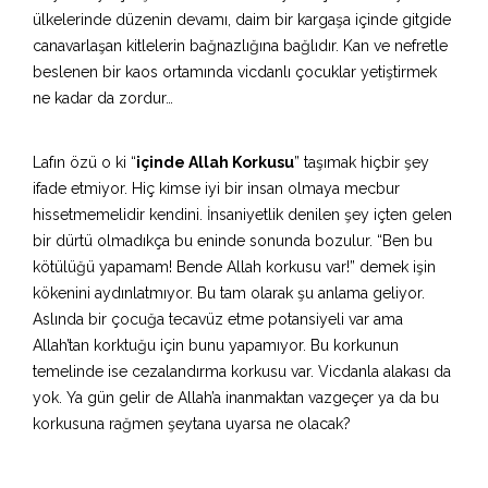
ülkelerinde düzenin devamı, daim bir kargaşa içinde gitgide
canavarlaşan kitlelerin bağnazlığına bağlıdır. Kan ve nefretle
beslenen bir kaos ortamında vicdanlı çocuklar yetiştirmek
ne kadar da zordur…
Lafın özü o ki “
içinde Allah Korkusu
” taşımak hiçbir şey
ifade etmiyor. Hiç kimse iyi bir insan olmaya mecbur
hissetmemelidir kendini. İnsaniyetlik denilen şey içten gelen
bir dürtü olmadıkça bu eninde sonunda bozulur. “Ben bu
kötülüğü yapamam! Bende Allah korkusu var!” demek işin
kökenini aydınlatmıyor. Bu tam olarak şu anlama geliyor.
Aslında bir çocuğa tecavüz etme potansiyeli var ama
Allah’tan korktuğu için bunu yapamıyor. Bu korkunun
temelinde ise cezalandırma korkusu var. Vicdanla alakası da
yok. Ya gün gelir de Allah’a inanmaktan vazgeçer ya da bu
korkusuna rağmen şeytana uyarsa ne olacak?