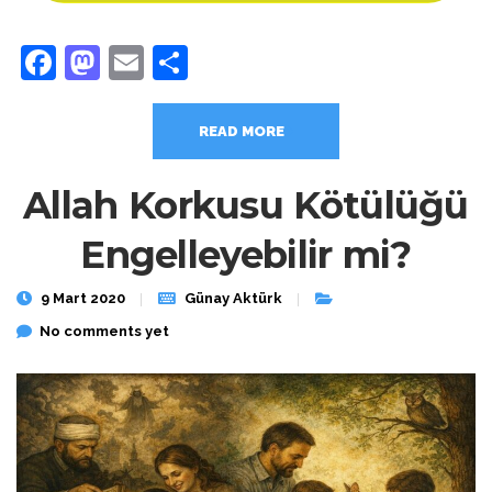
Facebook
Mastodon
Email
Share
READ MORE
Allah Korkusu Kötülüğü
Engelleyebilir mi?
9 Mart 2020
Günay Aktürk
No comments yet