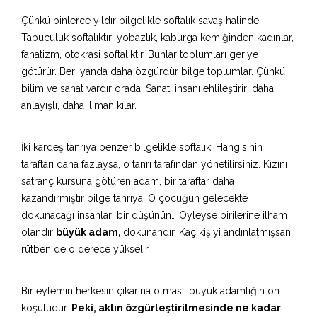
Çünkü binlerce yıldır bilgelikle softalık savaş halinde.
Tabuculuk softalıktır; yobazlık, kaburga kemiğinden kadınlar,
fanatizm, otokrasi softalıktır. Bunlar toplumları geriye
götürür. Beri yanda daha özgürdür bilge toplumlar. Çünkü
bilim ve sanat vardır orada. Sanat, insanı ehlileştirir; daha
anlayışlı, daha ılıman kılar.
İki kardeş tanrıya benzer bilgelikle softalık. Hangisinin
taraftarı daha fazlaysa, o tanrı tarafından yönetilirsiniz. Kızını
satranç kursuna götüren adam, bir taraftar daha
kazandırmıştır bilge tanrıya. O çocuğun gelecekte
dokunacağı insanları bir düşünün… Öyleyse birilerine ilham
olandır
büyük adam,
dokunandır. Kaç kişiyi andınlatmışsan
rütben de o derece yükselir.
Bir eylemin herkesin çıkarına olması, büyük adamlığın ön
koşuludur.
Peki, aklın özgürleştirilmesinde ne kadar