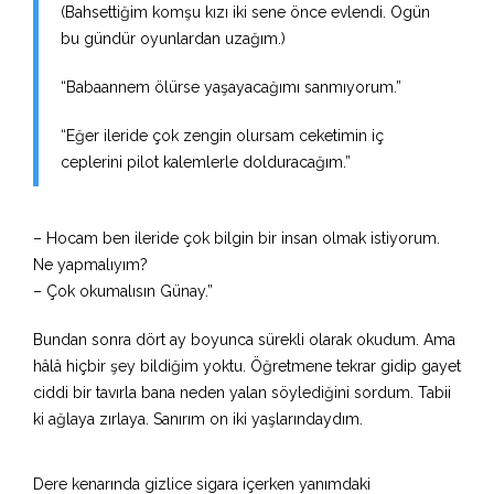
(Bahsettiğim komşu kızı iki sene önce evlendi. Ogün
bu gündür oyunlardan uzağım.)
“Babaannem ölürse yaşayacağımı sanmıyorum.”
“Eğer ileride çok zengin olursam ceketimin iç
ceplerini pilot kalemlerle dolduracağım.”
– Hocam ben ileride çok bilgin bir insan olmak istiyorum.
Ne yapmalıyım?
– Çok okumalısın Günay.”
Bundan sonra dört ay boyunca sürekli olarak okudum. Ama
hâlâ hiçbir şey bildiğim yoktu. Öğretmene tekrar gidip gayet
ciddi bir tavırla bana neden yalan söylediğini sordum. Tabii
ki ağlaya zırlaya. Sanırım on iki yaşlarındaydım.
Dere kenarında gizlice sigara içerken yanımdaki