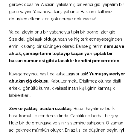
gerdek odasına. Alıcısını yakalamış bir verici gibi yapalım bir
gece yayını. Yabancıya karşı yabancı. Bakalım, kalbiniz
doluyken elleriniz en çok nereye dokunacak!
Ya da izleyin onu bir yabancıyla tıpkı bir porno izler gibi!
Size deli gibi aşık olduğundan ve hiç terk etmeyeceğinden
emin ‘kıskanç’ bir sürüngen olarak. Bahse girerim
namus ve
ahlak, çamaşırlarını toplayıp kaçan yarı çıplak bir
baskın numunesi gibi atacaktır kendini pencereden.
Kavuşamayınca nasıl da kutsallaşıyor aşk!
Yumuşayıveriyor
ahlakın çiğ dokusu
. Kabullenmek… Erişilmez olunca dişili
erkekli gönüllü kumalık vakası! İnsan kişiliğinin karmaşık
labirentleri…
Zevke yaklaş, acıdan uzaklaş
! Bütün hayatımız bu İki
basit komut ile cendere altında. Canlılık ne berbat bir şey.
Hele bir de omurgaya ve sinir sistemine sahipsen. O zaman
acı çekmek mümkün oluyor. En azılısı da düşünen beyin.
İyi