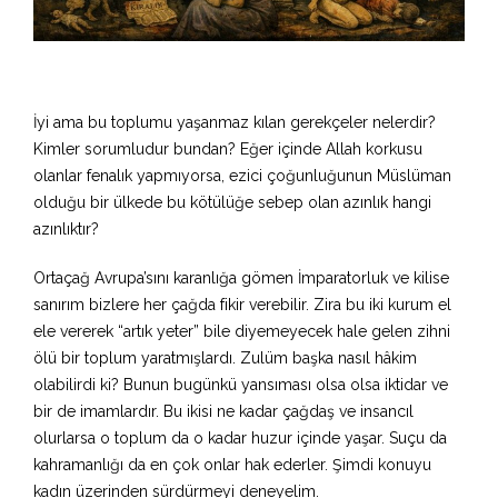
İyi ama bu toplumu yaşanmaz kılan gerekçeler nelerdir?
Kimler sorumludur bundan? Eğer içinde Allah korkusu
olanlar fenalık yapmıyorsa, ezici çoğunluğunun Müslüman
olduğu bir ülkede bu kötülüğe sebep olan azınlık hangi
azınlıktır?
Ortaçağ Avrupa’sını karanlığa gömen İmparatorluk ve kilise
sanırım bizlere her çağda fikir verebilir. Zira bu iki kurum el
ele vererek “artık yeter” bile diyemeyecek hale gelen zihni
ölü bir toplum yaratmışlardı. Zulüm başka nasıl hâkim
olabilirdi ki? Bunun bugünkü yansıması olsa olsa iktidar ve
bir de imamlardır. Bu ikisi ne kadar çağdaş ve insancıl
olurlarsa o toplum da o kadar huzur içinde yaşar. Suçu da
kahramanlığı da en çok onlar hak ederler. Şimdi konuyu
kadın üzerinden sürdürmeyi deneyelim.