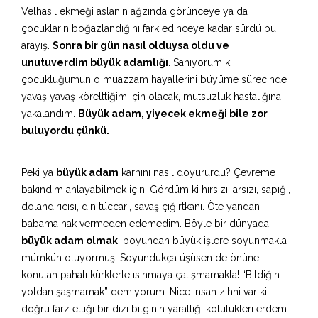
Velhasıl ekmeği aslanın ağzında görünceye ya da
çocukların boğazlandığını fark edinceye kadar sürdü bu
arayış.
Sonra bir gün nasıl olduysa oldu ve
unutuverdim büyük adamlığı
. Sanıyorum ki
çocukluğumun o muazzam hayallerini büyüme sürecinde
yavaş yavaş körelttiğim için olacak, mutsuzluk hastalığına
yakalandım.
Büyük adam, yiyecek ekmeği bile zor
buluyordu çünkü.
Peki ya
büyük adam
karnını nasıl doyururdu? Çevreme
bakındım anlayabilmek için. Gördüm ki hırsızı, arsızı, sapığı,
dolandırıcısı, din tüccarı, savaş çığırtkanı. Öte yandan
babama hak vermeden edemedim. Böyle bir dünyada
büyük adam olmak
, boyundan büyük işlere soyunmakla
mümkün oluyormuş. Soyundukça üşüsen de önüne
konulan pahalı kürklerle ısınmaya çalışmamakla! “Bildiğin
yoldan şaşmamak” demiyorum. Nice insan zihni var ki
doğru farz ettiği bir dizi bilginin yarattığı kötülükleri erdem