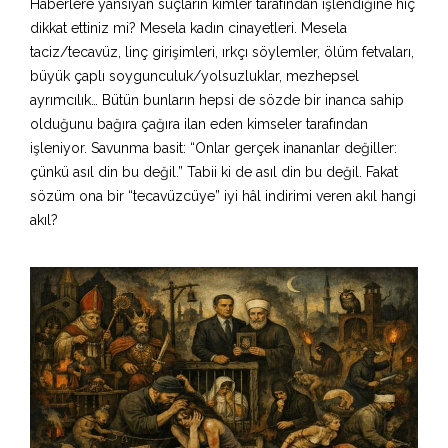
Haberlere yansıyan suçların kimler tarafından işlendiğine hiç
dikkat ettiniz mi? Mesela kadın cinayetleri. Mesela
taciz/tecavüz, linç girişimleri, ırkçı söylemler, ölüm fetvaları,
büyük çaplı soygunculuk/yolsuzluklar, mezhepsel
ayrımcılık… Bütün bunların hepsi de sözde bir inanca sahip
olduğunu bağıra çağıra ilan eden kimseler tarafından
işleniyor. Savunma basit: “Onlar gerçek inananlar değiller:
çünkü asıl din bu değil.” Tabii ki de asıl din bu değil. Fakat
sözüm ona bir “tecavüzcüye” iyi hâl indirimi veren akıl hangi
akıl?