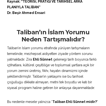
Kaynak: “TEORİSİ, PRATİĞİ VE TARİHSEL ARKA
PLANIYLA TALİBAN”
Dr. Beşir Ahmed Ensari
Taliban’ın İslam Yorumu
Neden Tartışmalıdır?
Taliban’ın İslam yorumu etrafında yürüyen tartışmaların
temelinde, mezhepsel aidiyetten ziyade yöntem sorunu
yatmaktadır. Zira
Ehli Sünnet
geleneği tarih boyunca farklı
içtihatlara, kültürel çeşitliliğe ve toplumsal şartlara açık bir
yorum zemini üretmiş; fıkhı, hayatın dinamizmi içinde
şekillendirmiştir. Taliban’ın yaklaşımı ise bu tarihsel
çoğulluğu dikkate almayan, metni tek boyutlu ve katı bir
siyasal program haline getiren bir anlayışa dayanmaktadır.
Bu nedenle mesele yalnızca “
Taliban Ehli Sünnet midir?
”