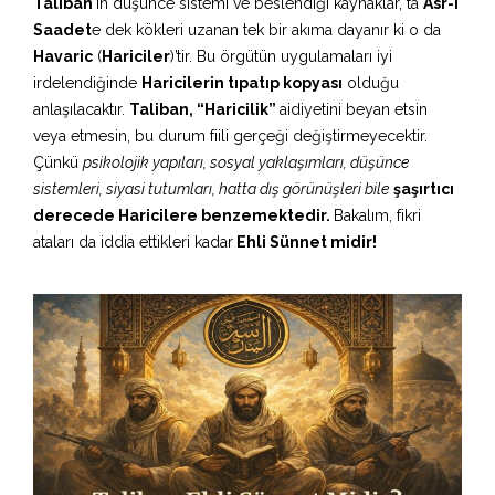
Taliban
‘ın düşünce sistemi ve beslendiği kaynaklar, ta
Asr-ı
Saadet
e dek kökleri uzanan tek bir akıma dayanır ki o da
Havaric
(
Hariciler
)’tir. Bu örgütün uygulamaları iyi
irdelendiğinde
Haricilerin tıpatıp kopyası
olduğu
anlaşılacaktır.
Taliban, “Haricilik”
aidiyetini beyan etsin
veya etmesin, bu durum fiili gerçeği değiştirmeyecektir.
Çünkü
psikolojik yapıları, sosyal yaklaşımları, düşünce
sistemleri, siyasi tutumları, hatta dış görünüşleri bile
şaşırtıcı
derecede Haricilere benzemektedir.
Bakalım, fikri
ataları da iddia ettikleri kadar
Ehli Sünnet midir!