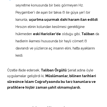
seyretme konusunda bir beis görmeyen Hz.
Peygamber’i de aşan bir takva (!) ile güya şer’i bir
kanunla,
uçurtma uçurmak dahi haram ilan edildi
.
Hırsızın elinin kolundan kesilmesi gerektiğine
hükmeden
eski Hariciler’de
olduğu gibi,
Taliban
da
hadlerin ikamesi hususunda bir hayli cömert (!)
davrandı ve yüzlerce aç insanın elini, hatta ayaklarını
kesti.
Özetle ifade edersek,
Taliban Örgütü
Şeriat adına öyle
uygulamalar geliştirdi ki,
Müslümanlar, bilinen tarihleri
süresince İslam Coğrafyasında bu tarz kanunlara ve
pratiklere hiçbir zaman şahit olmamışlardı.