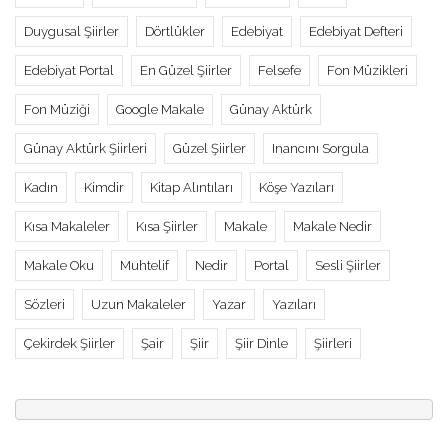
Duygusal Şiirler
Dörtlükler
Edebiyat
Edebiyat Defteri
Edebiyat Portal
En Güzel Şiirler
Felsefe
Fon Müzikleri
Fon Müziği
Google Makale
Günay Aktürk
Günay Aktürk Şiirleri
Güzel Şiirler
Inancını Sorgula
Kadın
Kimdir
Kitap Alıntıları
Köşe Yazıları
Kısa Makaleler
Kısa Şiirler
Makale
Makale Nedir
Makale Oku
Muhtelif
Nedir
Portal
Sesli Şiirler
Sözleri
Uzun Makaleler
Yazar
Yazıları
Çekirdek Şiirler
Şair
Şiir
Şiir Dinle
Şiirleri