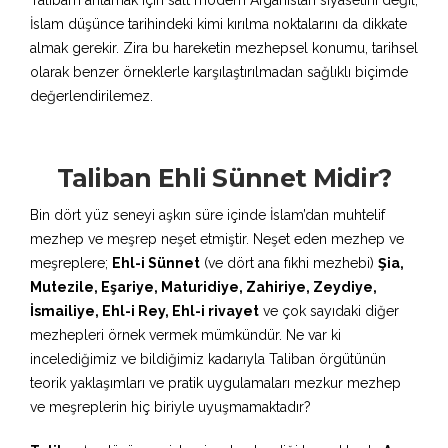
Taliban’ı anlamak için salt modern Afganistan siyasetini değil,
İslam düşünce tarihindeki kimi kırılma noktalarını da dikkate
almak gerekir. Zira bu hareketin mezhepsel konumu, tarihsel
olarak benzer örneklerle karşılaştırılmadan sağlıklı biçimde
değerlendirilemez.
Taliban Ehli Sünnet Midir?
Bin dört yüz seneyi aşkın süre içinde İslam’dan muhtelif
mezhep ve meşrep neşet etmiştir. Neşet eden mezhep ve
meşreplere;
Ehl-i Sünnet
(ve dört ana fıkhi mezhebi)
Şia,
Mutezile, Eşariye, Maturidiye, Zahiriye, Zeydiye,
İsmailiye, Ehl-i Rey, Ehl-i rivayet
ve çok sayıdaki diğer
mezhepleri örnek vermek mümkündür. Ne var ki
incelediğimiz ve bildiğimiz kadarıyla Taliban örgütünün
teorik yaklaşımları ve pratik uygulamaları mezkur mezhep
ve meşreplerin hiç biriyle uyuşmamaktadır?