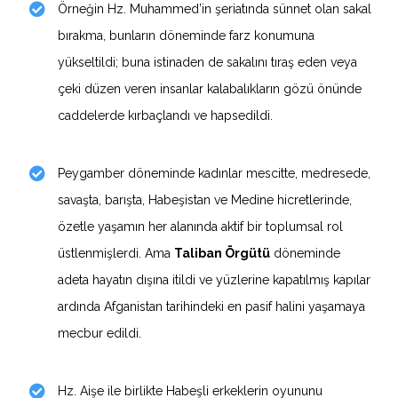
Örneğin Hz. Muhammed’in şeriatında sünnet olan sakal
bırakma, bunların döneminde farz konumuna
yükseltildi; buna istinaden de sakalını tıraş eden veya
çeki düzen veren insanlar kalabalıkların gözü önünde
caddelerde kırbaçlandı ve hapsedildi.
Peygamber döneminde kadınlar mescitte, medresede,
savaşta, barışta, Habeşistan ve Medine hicretlerinde,
özetle yaşamın her alanında aktif bir toplumsal rol
üstlenmişlerdi. Ama
Taliban Örgütü
döneminde
adeta hayatın dışına itildi ve yüzlerine kapatılmış kapılar
ardında Afganistan tarihindeki en pasif halini yaşamaya
mecbur edildi.
Hz. Aişe ile birlikte Habeşli erkeklerin oyununu