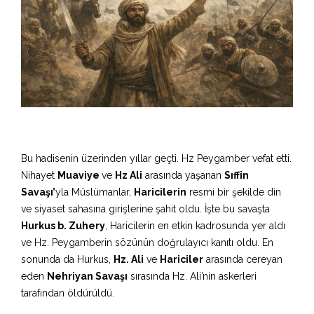
Bu hadisenin üzerinden yıllar geçti. Hz Peygamber vefat etti.
Nihayet
Muaviye
ve
Hz Ali
arasında yaşanan
Sıffin
Savaşı’
yla Müslümanlar,
Haricilerin
resmi bir şekilde din
ve siyaset sahasına girişlerine şahit oldu. İşte bu savaşta
Hurkus b. Zuhery
, Haricilerin en etkin kadrosunda yer aldı
ve Hz. Peygamberin sözünün doğrulayıcı kanıtı oldu. En
sonunda da Hurkus,
Hz. Ali
ve
Hariciler
arasında cereyan
eden
Nehriyan Savaşı
sırasında Hz. Ali’nin askerleri
tarafından öldürüldü.