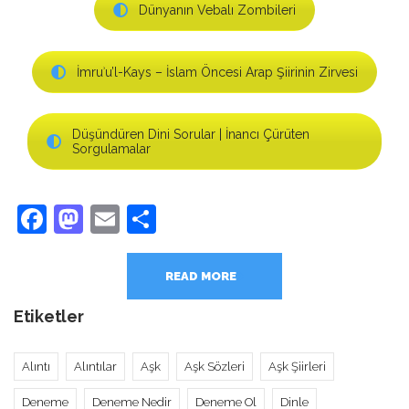
Dünyanın Vebalı Zombileri
İmruʾu’l-Kays – İslam Öncesi Arap Şiirinin Zirvesi
Düşündüren Dini Sorular | İnancı Çürüten
Sorgulamalar
Facebook
Mastodon
Email
Share
READ MORE
Etiketler
Alıntı
Alıntılar
Aşk
Aşk Sözleri
Aşk Şiirleri
Deneme
Deneme Nedir
Deneme Ol
Dinle