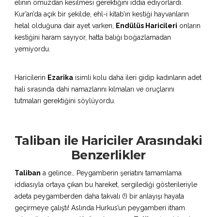
elinin omuzdan kesilmesi gerektiğini iddia ediyorlardı.
Kur’an’da açık bir şekilde, ehl-i kitab’ın kestiği hayvanların
helal olduğuna dair ayet varken,
Endülüs Haricileri
onların
kestiğini haram sayıyor, hatta balığı boğazlamadan
yemiyordu.
Haricilerin
Ezarika
isimli kolu daha ileri gidip kadınların adet
hali sırasında dahi namazlarını kılmaları ve oruçlarını
tutmaları gerektiğini söylüyordu.
Taliban ile Hariciler Arasındaki
Benzerlikler
Taliban
a gelince… Peygamberin şeriatını tamamlama
iddiasıyla ortaya çıkan bu hareket, sergilediği gösterileriyle
adeta peygamberden daha takvalı (!) bir anlayışı hayata
geçirmeye çalıştı! Aslında Hurkus’un peygamberi itham