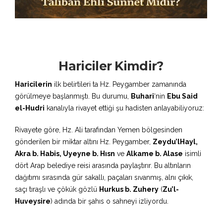
Hariciler Kimdir?
Haricilerin
ilk belirtileri ta Hz. Peygamber zamanında
görülmeye başlanmıştı. Bu durumu,
Buhari
‘nin
Ebu Said
el-Hudri
kanalıyla rivayet ettiği şu hadisten anlayabiliyoruz:
Rivayete göre, Hz. Ali tarafından Yemen bölgesinden
gönderilen bir miktar altını Hz. Peygamber,
Zeydu’lHayl,
Akra b. Habis, Uyeyne b. Hısn
ve
Alkame b. Alase
isimli
dört Arap belediye reisi arasında paylaştırır. Bu altınların
dağıtımı sırasında gür sakallı, paçaları sıvanmış, alnı çıkık,
saçı tıraşlı ve çökük gözlü
Hurkus b. Zuhery
(
Zu’l-
Huveysire
) adında bir şahıs o sahneyi izliyordu.