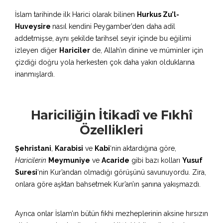
İslam tarihinde ilk Harici olarak bilinen
Hurkus Zu’l-
Huveysire
nasıl kendini Peygamber’den daha adil
addetmişse, aynı şekilde tarihsel seyir içinde bu eğilimi
izleyen diğer
Hariciler
de, Allah’ın dinine ve müminler için
çizdiği doğru yola herkesten çok daha yakın olduklarına
inanmışlardı.
Hariciliğin İtikadî ve Fıkhî
Özellikleri
Şehristani
,
Karabisi
ve
Kabi
‘nin aktardığına göre,
Haricilerin
Meymuniye
ve
Acaride
gibi bazı kolları
Yusuf
Suresi
‘nin Kur’andan olmadığı görüşünü savunuyordu. Zira,
onlara göre aşktan bahsetmek Kur’an’ın şanına yakışmazdı.
Ayrıca onlar İslam’ın bütün fıkhi mezheplerinin aksine hırsızın