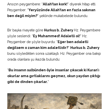
Ansızın peygambere: “
Allah’tan kork!
” diyerek hitap etti.
Peygamber: “
Yeryüzünde Allah’tan en fazla sakınan
ben değil miyim?
” şeklinde mukabelede bulundu.
Bir başka rivayete göre
Hurkus b. Zuhery
Hz. Peygambere
şöyle seslendi: “
Ey Muhammed! Adaletli ol!
” Hz.
Peygamber de şöyle buyurdu: “
Eğer ben adaletli
değilsem o zaman kim adaletlidir?
”
Hurkus b. Zuhery
bunu söyledikten sonra uzaklaştı. Hz. Peygamber ona bakıp
orada olanlara şu ikazda bulundu:
“
Bu insanın sulbünden öyle insanlar çıkacak ki Kuran’ı
okurlar ama gırtlaklarını geçmez, okun yaydan çıktığı
gibi de dinden çıkarlar.
“