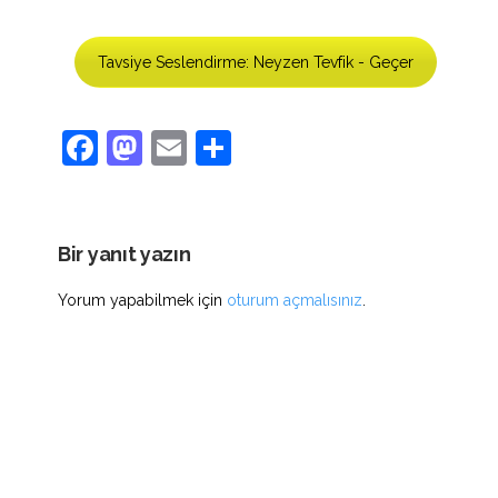
Tavsiye Seslendirme: Neyzen Tevfik - Geçer
Facebook
Mastodon
Email
Share
Bir yanıt yazın
Yorum yapabilmek için
oturum açmalısınız
.