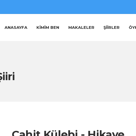
ANASAYFA
KIMIM BEN
MAKALELER
ŞIIRLER
ÖY
iiri
Cahit Külebi - Hikaye