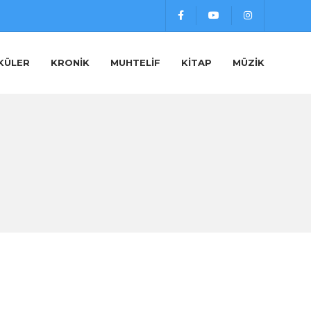
KÜLER
KRONIK
MUHTELIF
KITAP
MÜZIK