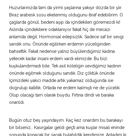
Huzurlarınızda tam da yirmi yaşlarına yakışır dozda bir şiir.
Biraz arabesk sosu ekelenmiş olduğunu itiraf edebilirim. O
çağlarda gönül, bedeni aşıp da içindekileri göremezdi ki!
Aslında içindekilere odaklanıyor fakat hiç de mecazi
anlamda değil. Hormonsal edepsizlik. Sadece saf bir sevgi
sandık onu. Önünde eğilirken erdemin yüceliğinden
bahsettik. Fakat nedense yalnız büyülendiğimiz kadına
yetecek kadar insani erdem vardı elimizde. Bu bizi
kuşkulandırmadı bile. Tek asil köleliğin sevdiğimiz kadının
önünde eğilmek olduğunu sandık. Diz çöktük önünde.
İçimizdeki yakıcı madde artık yakamaz olduğunda ise
doğrulup kalktık. Ortada ne erdem kalmıştı ne de yücelik.
Olup olacağı tam olarak buydu. Fırtına dindi ve baraka
onarıldı.
Bugün otuz beş yaşındayım. Kaç kez onardım bu barakayı
bir bilseniz… Kasırgalar geldi geçti ama kuşlar misali eninde
sonunda konacak bir saçak bulabildik kendimize. Anladım ki