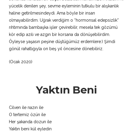
yücelik denilen şey, sevme eyleminin tutkulu bir alışkanlık
haline getirilmesindeydi. Ama böyle bir insan
olmayabilirdim. Uğrak verdiğim o “hormonsal edepsizlik”
rıhtımında bambaşka işler çevirebilir, mesela tek gözümü
kör edip azılı ve azgın bir korsana da dönüşebilirdim.
Öyleyse yaşasın peşine düştüğümüz erdemlere:) Şimdi
gönül rahatlığıyla on beş yıl öncesine dönebiliriz.
(Ocak 2020)
Yaktın Beni
Cilven ile nazın ile
O tertemiz özün ile
Her şakanda dozun ile
Yaktın beni kül eyledin