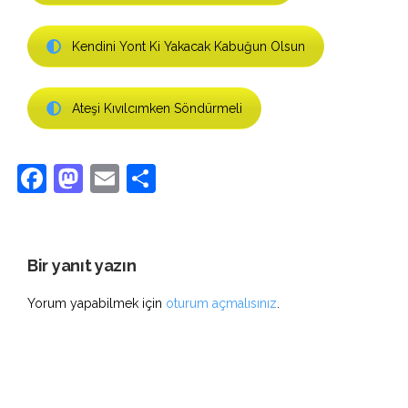
Kendini Yont Ki Yakacak Kabuğun Olsun
Ateşi Kıvılcımken Söndürmeli
Facebook
Mastodon
Email
Share
Bir yanıt yazın
Yorum yapabilmek için
oturum açmalısınız
.