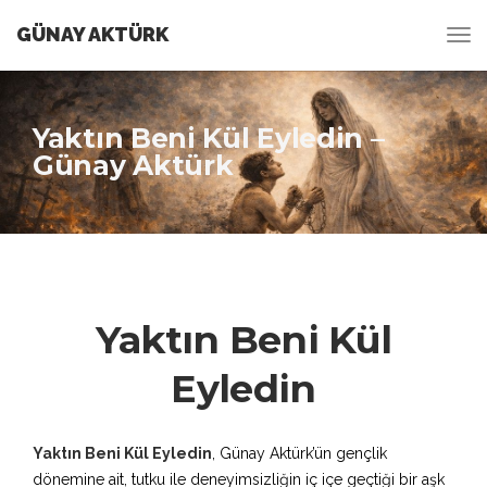
GÜNAY AKTÜRK
Yaktın Beni Kül Eyledin –
Günay Aktürk
Yaktın Beni Kül
Eyledin
Yaktın Beni Kül Eyledin
, Günay Aktürk’ün gençlik
dönemine ait, tutku ile deneyimsizliğin iç içe geçtiği bir aşk