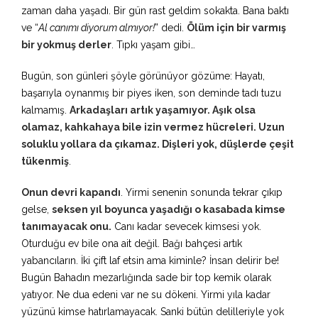
zaman daha yaşadı. Bir gün rast geldim sokakta. Bana baktı
ve “
Al canımı diyorum almıyor!
” dedi.
Ölüm için bir varmış
bir yokmuş derler
. Tıpkı yaşam gibi…
Bugün, son günleri şöyle görünüyor gözüme: Hayatı,
başarıyla oynanmış bir piyes iken, son deminde tadı tuzu
kalmamış.
Arkadaşları artık yaşamıyor. Aşık olsa
olamaz, kahkahaya bile izin vermez hücreleri. Uzun
soluklu yollara da çıkamaz. Dişleri yok, düşlerde çeşit
tükenmiş
.
Onun devri kapandı
. Yirmi senenin sonunda tekrar çıkıp
gelse,
seksen yıl boyunca yaşadığı o kasabada kimse
tanımayacak onu.
Canı kadar sevecek kimsesi yok.
Oturduğu ev bile ona ait değil. Bağı bahçesi artık
yabancıların. İki çift laf etsin ama kiminle? İnsan delirir be!
Bugün Bahadın mezarlığında sade bir top kemik olarak
yatıyor. Ne dua edeni var ne su dökeni. Yirmi yıla kadar
yüzünü kimse hatırlamayacak. Sanki bütün delilleriyle yok