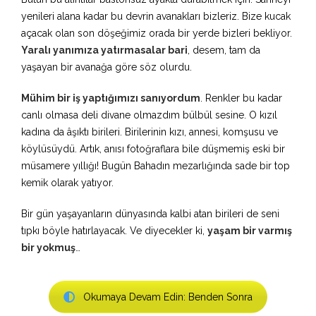
yenileri alana kadar bu devrin avanakları bizleriz. Bize kucak
açacak olan son döşeğimiz orada bir yerde bizleri bekliyor.
Yaralı yanımıza yatırmasalar bari
, desem, tam da
yaşayan bir avanağa göre söz olurdu.
Mühim bir iş yaptığımızı sanıyordum
. Renkler bu kadar
canlı olmasa deli divane olmazdım bülbül sesine. O kızıl
kadına da âşıktı birileri. Birilerinin kızı, annesi, komşusu ve
köylüsüydü. Artık, anısı fotoğraflara bile düşmemiş eski bir
müsamere yıllığı! Bugün Bahadın mezarlığında sade bir top
kemik olarak yatıyor.
Bir gün yaşayanların dünyasında kalbi atan birileri de seni
tıpkı böyle hatırlayacak. Ve diyecekler ki,
yaşam bir varmış
bir yokmuş
…
Okumaya Devam Edin: Benden Sonra