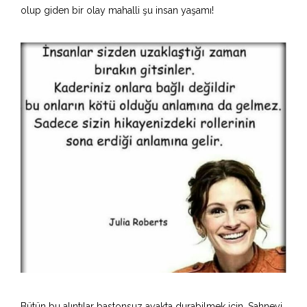
olup giden bir olay mahalli şu insan yaşamı!
Bütün bu alıntılar bastonsuz ayakta durabilmek için. Sahneyi