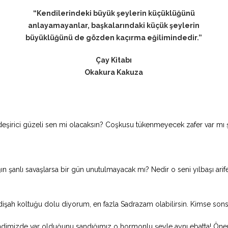
“Kendilerindeki büyük şeylerin küçüklüğünü
anlayamayanlar, başkalarındaki küçük şeylerin
büyüklüğünü de gözden kaçırma eğilimindedir.”
Çay Kitabı
Okakura Kakuza
n deşirici güzeli sen mi olacaksın? Coşkusu tükenmeyecek zafer var mı
n şanlı savaşlarsa bir gün unutulmayacak mı? Nedir o seni yılbaşı arife
işah koltuğu dolu diyorum, en fazla Sadrazam olabilirsin. Kimse sons
dimizde var olduğunu sandığımız o hormonlu şeyle aynı ebatta! Önemli