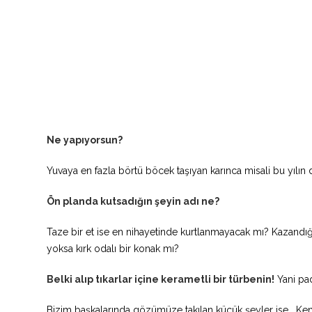
Ne yapıyorsun?
Yuvaya en fazla börtü böcek taşıyan karınca misali bu yılı
Ön planda kutsadığın şeyin adı ne?
Taze bir et ise en nihayetinde kurtlanmayacak mı? Kazandığı
yoksa kırk odalı bir konak mı?
Belki alıp tıkarlar içine kerametli bir türbenin!
Yani pad
Bizim başkalarında gözümüze takılan küçük şeyler ise… Ken