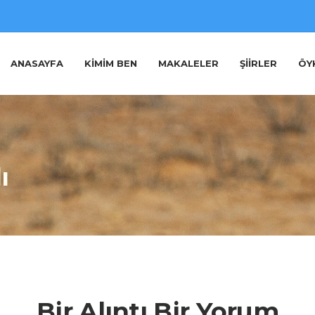
ANASAYFA
KIMIM BEN
MAKALELER
ŞIIRLER
ÖY
ı
Bir Alıntı Bir Yorum