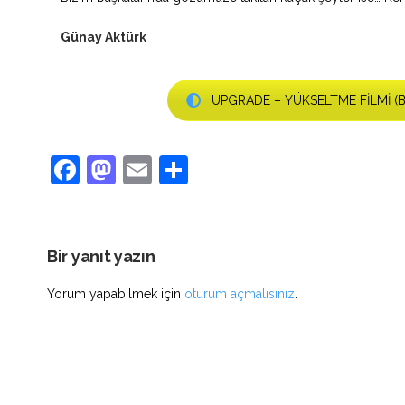
Günay Aktürk
UPGRADE – YÜKSELTME FİLMİ (Bi
Facebook
Mastodon
Email
Share
Bir yanıt yazın
Yorum yapabilmek için
oturum açmalısınız
.