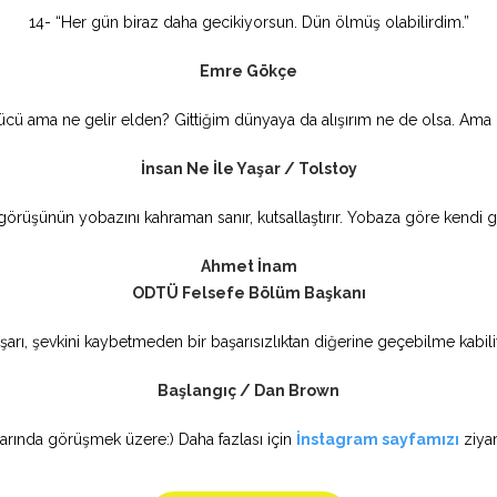
14- “Her gün biraz daha gecikiyorsun. Dün ölmüş olabilirdim.”
Emre Gökçe
zücü ama ne gelir elden? Gittiğim dünyaya da alışırım ne de olsa. Ama
İnsan Ne İle Yaşar / Tolstoy
örüşünün yobazını kahraman sanır, kutsallaştırır. Yobaza göre kendi g
Ahmet İnam
ODTÜ Felsefe Bölüm Başkanı
şarı, şevkini kaybetmeden bir başarısızlıktan diğerine geçebilme kabiliy
Başlangıç / Dan Brown
tılarında görüşmek üzere:) Daha fazlası için
İnstagram sayfamızı
ziyar