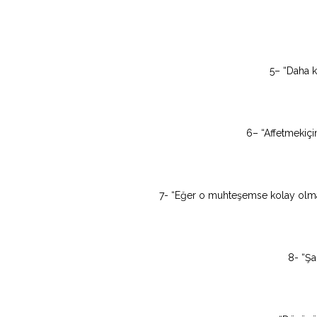
5– “Daha k
6– “Affetmekiçin
7- “Eğer o muhteşemse kolay olm
8- “Ş