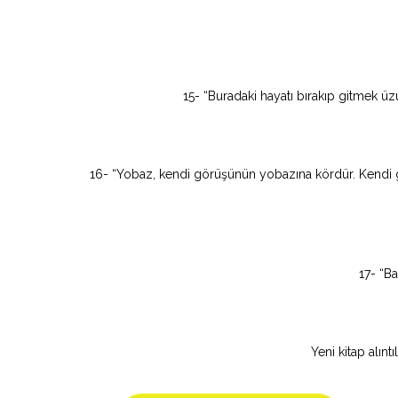
15- “Buradaki hayatı bırakıp gitmek ü
16- “Yobaz, kendi görüşünün yobazına kördür. Kendi g
17- “Ba
Yeni kitap alın