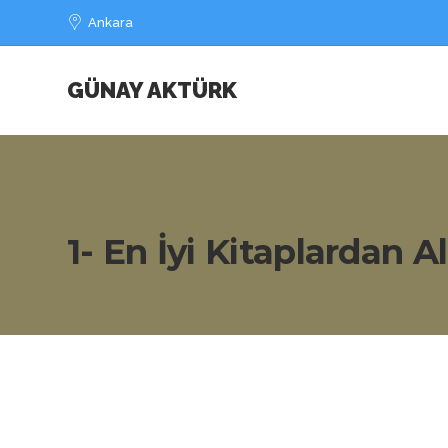
Ankara
GÜNAY AKTÜRK
1- En İyi Kitaplardan Al