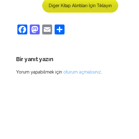
Diğer Kitap Alıntıları İçin Tıklayın
Facebook
Mastodon
Email
Share
Bir yanıt yazın
Yorum yapabilmek için
oturum açmalısınız
.
ADDRESS