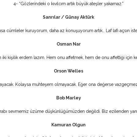
4- “Gözlerindeki o kıvılcım artık büyük ateşler yakamaz.”
Sanrılar / Günay Aktürk
ısa cümleler kuruyorum, daha az konuşuyorum artık… Laf lafı açsın is
Osman Nar
 iki kişilik erdem lazım. Hem onu affetmek, hem de onu affettiği için k
Orson Welles
ayacak. Kolaysa muhteşem olmayacak. Eğer ona değerse vazgeçmez
Bob Marley
arabı sevmemiz üzüme düşkünlüğümüzden değildi. Biz ezilenden yana
Kamuran Olgun