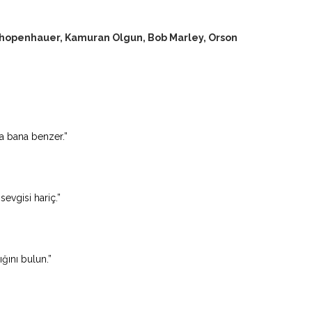
 Schopenhauer, Kamuran Olgun, Bob Marley, Orson
na bana benzer.”
evgisi hariç.”
ğını bulun.”