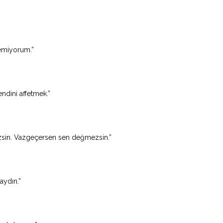
temiyorum.”
endini affetmek.”
sin. Vazgeçersen sen değmezsin.”
ydın.”