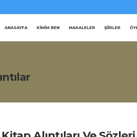
ANASAYFA
KIMIM BEN
MAKALELER
ŞIIRLER
ÖY
ıntılar
Kitap Alıntıları Ve Sözleri