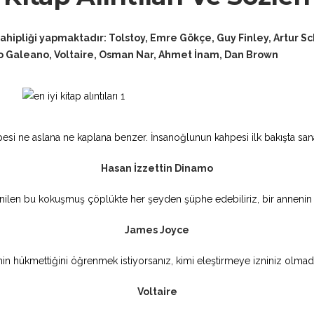
 sahipliği yapmaktadır: Tolstoy, Emre Gökçe, Guy Finley, Artur
o Galeano, Voltaire, Osman Nar, Ahmet İnam, Dan Brown
pesi ne aslana ne kaplana benzer. İnsanoğlunun kahpesi ilk bakışta sa
Hasan İzzettin Dinamo
ilen bu kokuşmuş çöplükte her şeyden şüphe edebiliriz, bir annenin s
James Joyce
min hükmettiğini öğrenmek istiyorsanız, kimi eleştirmeye izniniz olmadı
Voltaire