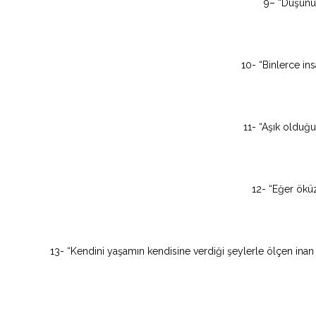
9– “Düşünür
10- “Binlerce ins
11- “Aşık olduğu
12- “Eğer ökü
13- “Kendini yaşamın kendisine verdiği şeylerle ölçen ina