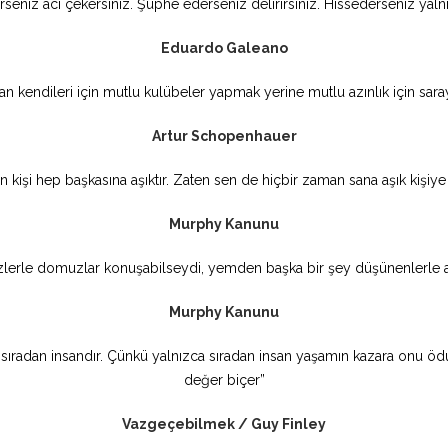
seniz acı çekersiniz. Şüphe ederseniz delirirsiniz. Hissederseniz yalnız 
Eduardo Galeano
an kendileri için mutlu kulübeler yapmak yerine mutlu azınlık için saray
Artur Schopenhauer
n kişi hep başkasına aşıktır. Zaten sen de hiçbir zaman sana aşık kişiye
Murphy Kanunu
zlerle domuzlar konuşabilseydi, yemden başka bir şey düşünenlerle al
Murphy Kanunu
n sıradan insandır. Çünkü yalnızca sıradan insan yaşamın kazara onu 
değer biçer”
Vazgeçebilmek / Guy Finley