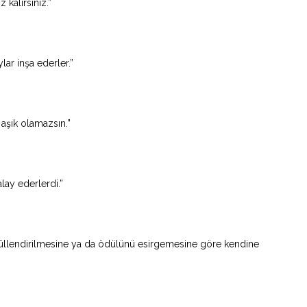
kalırsınız.”
lar inşa ederler.”
 aşık olamazsın.”
ay ederlerdi.”
ödüllendirilmesine ya da ödülünü esirgemesine göre kendine