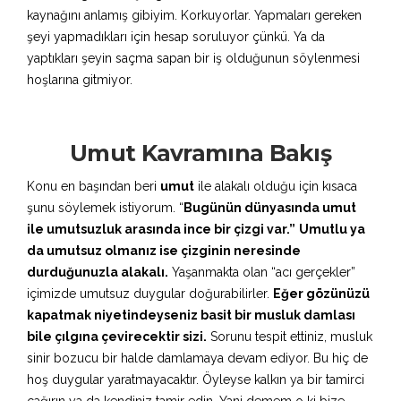
kaynağını anlamış gibiyim. Korkuyorlar. Yapmaları gereken
şeyi yapmadıkları için hesap soruluyor çünkü. Ya da
yaptıkları şeyin saçma sapan bir iş olduğunun söylenmesi
hoşlarına gitmiyor.
Umut Kavramına Bakış
Konu en başından beri
umut
ile alakalı olduğu için kısaca
şunu söylemek istiyorum. “
Bugünün dünyasında umut
ile umutsuzluk arasında ince bir çizgi var.”
Umutlu ya
da umutsuz olmanız ise çizginin neresinde
durduğunuzla alakalı.
Yaşanmakta olan “acı gerçekler”
içimizde umutsuz duygular doğurabilirler.
Eğer gözünüzü
kapatmak niyetindeyseniz basit bir musluk damlası
bile çılgına çevirecektir sizi.
Sorunu tespit ettiniz, musluk
sinir bozucu bir halde damlamaya devam ediyor. Bu hiç de
hoş duygular yaratmayacaktır. Öyleyse kalkın ya bir tamirci