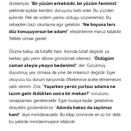
dizeleriyle: “
Bir yüzüm erkeksidir, bir yüzüm feminist.
”
şeklinde açıklar kendini, duruşunu belli eder. Bu yüzden
aykırıdır. Pek de sistem yanlısı olduğu söylenemez. Bu
sebepten bazı okurlarına ağır gelebilir. “
Ne boyuna ters
düz konuşuyorsun be adam!
” eleştirilerine maruz kalabilir.
Tetikte olmak gerek!
Ölüme bakışı da tuhaftır hani. Aslında tuhaf değildir ya,
herkes gibi yerin dibine gömülmek istemez. “
Öldüğüm
zaman ateşle yıkayın bedenimi!
” der. Görülmüş
duyulmuş şey olmasa da yine de imkansız değildir. Eğer
okuyucu bu durum karşısında öfkelenirse acele etmemesini
salık veririm. Zira: “
Yaşarken yersiz yurtsuz adama ne
lazım gelir öldükten sonra bir mekan?
” sorusunu
cevaplaması gerekecektir. Eğer buraya kadar gelebilme
dirayetini gösterebilirse: “
Aslında haksız da sayılmaz
hani!
” diye mırıldanacaktır. Bu kitap ömründe en az bir defa
bu şekilde mırıldanmışların kitabıdır.