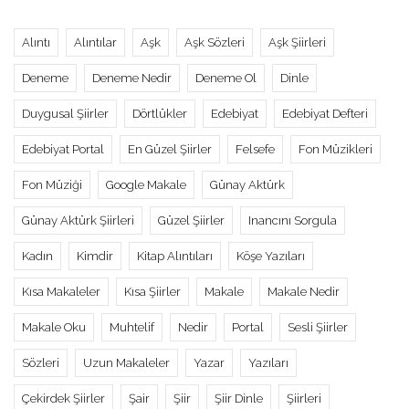
Alıntı
Alıntılar
Aşk
Aşk Sözleri
Aşk Şiirleri
Deneme
Deneme Nedir
Deneme Ol
Dinle
Duygusal Şiirler
Dörtlükler
Edebiyat
Edebiyat Defteri
Edebiyat Portal
En Güzel Şiirler
Felsefe
Fon Müzikleri
Fon Müziği
Google Makale
Günay Aktürk
Günay Aktürk Şiirleri
Güzel Şiirler
Inancını Sorgula
Kadın
Kimdir
Kitap Alıntıları
Köşe Yazıları
Kısa Makaleler
Kısa Şiirler
Makale
Makale Nedir
Makale Oku
Muhtelif
Nedir
Portal
Sesli Şiirler
Sözleri
Uzun Makaleler
Yazar
Yazıları
Çekirdek Şiirler
Şair
Şiir
Şiir Dinle
Şiirleri