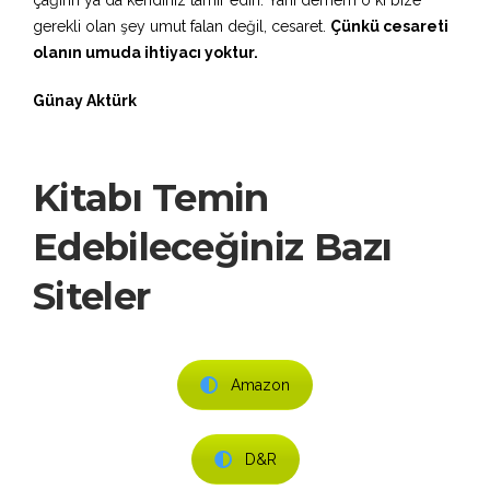
çağırın ya da kendiniz tamir edin. Yani demem o ki bize
gerekli olan şey umut falan değil, cesaret.
Çünkü cesareti
olanın umuda ihtiyacı yoktur.
Günay Aktürk
Kitabı Temin
Edebileceğiniz Bazı
Siteler
Amazon
D&R