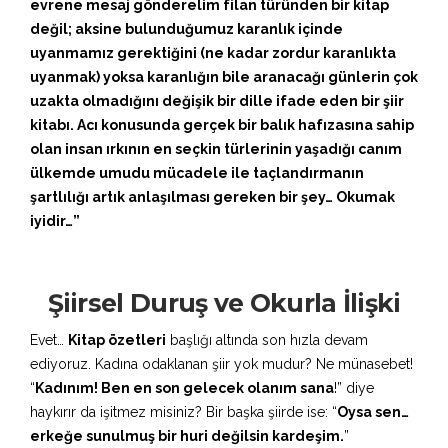
evrene mesaj gönderelim filan türünden bir kitap
değil; aksine bulunduğumuz karanlık içinde
uyanmamız gerektiğini (ne kadar zordur karanlıkta
uyanmak) yoksa karanlığın bile aranacağı günlerin çok
uzakta olmadığını değişik bir dille ifade eden bir şiir
kitabı. Acı konusunda gerçek bir balık hafızasına sahip
olan insan ırkının en seçkin türlerinin yaşadığı canım
ülkemde umudu mücadele ile taçlandırmanın
şartlılığı artık anlaşılması gereken bir şey… Okumak
iyidir…”
Şiirsel Duruş ve Okurla İlişki
Evet…
Kitap özetleri
başlığı altında son hızla devam
ediyoruz. Kadına odaklanan şiir yok mudur? Ne münasebet!
“
Kadınım! Ben en son gelecek olanım sana
!” diye
haykırır da işitmez misiniz? Bir başka şiirde ise: “
Oysa sen…
erkeğe sunulmuş bir huri değilsin kardeşim.
”