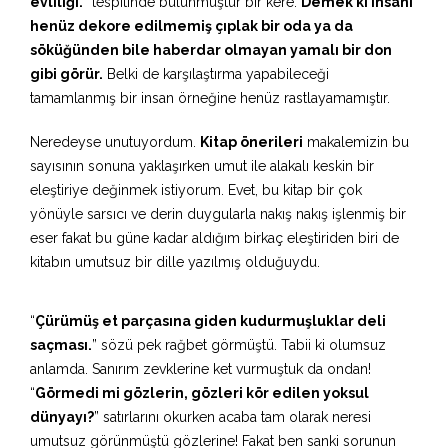
evliliği.
” tespitinde bulunmuştur bir kere.
Demek ki insanı
henüz dekore edilmemiş çıplak bir oda ya da
söküğünden bile haberdar olmayan yamalı bir don
gibi görür.
Belki de karşılaştırma yapabileceği
tamamlanmış bir insan örneğine henüz rastlayamamıştır.
Neredeyse unutuyordum.
Kitap önerileri
makalemizin bu
sayısının sonuna yaklaşırken umut ile alakalı keskin bir
eleştiriye değinmek istiyorum. Evet, bu kitap bir çok
yönüyle sarsıcı ve derin duygularla nakış nakış işlenmiş bir
eser fakat bu güne kadar aldığım birkaç eleştiriden biri de
kitabın umutsuz bir dille yazılmış olduğuydu.
“
Çürümüş et parçasına giden kudurmuşluklar deli
saçması.
” sözü pek rağbet görmüştü. Tabii ki olumsuz
anlamda. Sanırım zevklerine ket vurmuştuk da ondan!
“
Görmedi mi gözlerin, gözleri kör edilen yoksul
dünyayı?
” satırlarını okurken acaba tam olarak neresi
umutsuz görünmüştü gözlerine! Fakat ben sanki sorunun