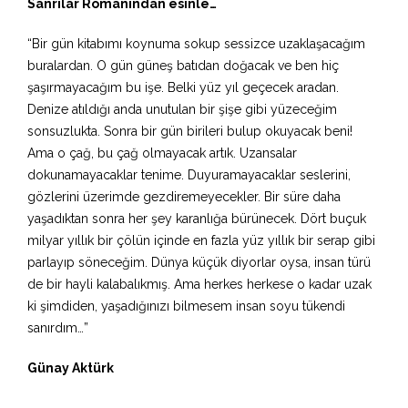
Sanrılar Romanından esinle…
“Bir gün kitabımı koynuma sokup sessizce uzaklaşacağım
buralardan. O gün güneş batıdan doğacak ve ben hiç
şaşırmayacağım bu işe. Belki yüz yıl geçecek aradan.
Denize atıldığı anda unutulan bir şişe gibi yüzeceğim
sonsuzlukta. Sonra bir gün birileri bulup okuyacak beni!
Ama o çağ, bu çağ olmayacak artık. Uzansalar
dokunamayacaklar tenime. Duyuramayacaklar seslerini,
gözlerini üzerimde gezdiremeyecekler. Bir süre daha
yaşadıktan sonra her şey karanlığa bürünecek. Dört buçuk
milyar yıllık bir çölün içinde en fazla yüz yıllık bir serap gibi
parlayıp söneceğim. Dünya küçük diyorlar oysa, insan türü
de bir hayli kalabalıkmış. Ama herkes herkese o kadar uzak
ki şimdiden, yaşadığınızı bilmesem insan soyu tükendi
sanırdım…”
Günay Aktürk