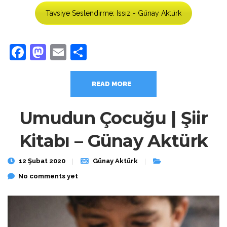
Tavsiye Seslendirme: Issız - Günay Aktürk
Facebook
Mastodon
Email
Share
READ MORE
Umudun Çocuğu | Şiir
Kitabı – Günay Aktürk
12 Şubat 2020
Günay Aktürk
No comments yet