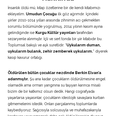
İnsanlık öldü mü, kitap özetlerine bir de kendi kitabımızı
ekleyelim.
Umudun Çocuğu
ilk göz ağrımdır. İçindeki
şiirler 2010-1014 yılları arasında zihnimin acı çekmekten
sorumlu bölümünde yoğrulmuş, 2014 yılının kasım ayına
gelindiğinde ise
Kurgu Kültür yayınları
tarafından
sezaryenle alınmıştır. İçli ve sert tonda bir şiir kitabıdır bu.
Toplumsal bakışlı ve aşk suretlidir. “
Uykularım duman,
uykularım bulanık, zehir zemberek uykularım.
” diyerek
kasıp kavurur ortalığı.
Öldürülen bütün çocuklar nezdinde Berkin Elvan’a
adanmıştır.
Şu ana kadar çocukların öldürülmesine engel
olamadık ama orman yangınına su taşıyan karınca misali
bizim de bir katkımız olsun dedik. Hangi coğrafyada
yaşarlarsa yaşasınlar, çocukların ideolojik savaşlara kurban
gitmemelerini istedik. Onları parçalanmış toplumlarda
kaybediyoruz. Sağcısıyla solcusuyla ve muhafazakarıyla