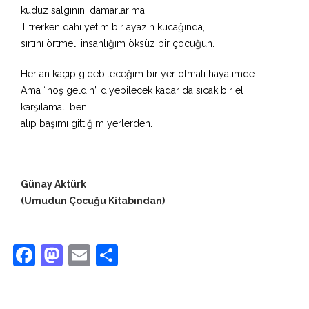
kuduz salgınını damarlarıma!
Titrerken dahi yetim bir ayazın kucağında,
sırtını örtmeli insanlığım öksüz bir çocuğun.
Her an kaçıp gidebileceğim bir yer olmalı hayalimde.
Ama “hoş geldin” diyebilecek kadar da sıcak bir el
karşılamalı beni,
alıp başımı gittiğim yerlerden.
Günay Aktürk
(Umudun Çocuğu Kitabından)
Facebook
Mastodon
Email
Share