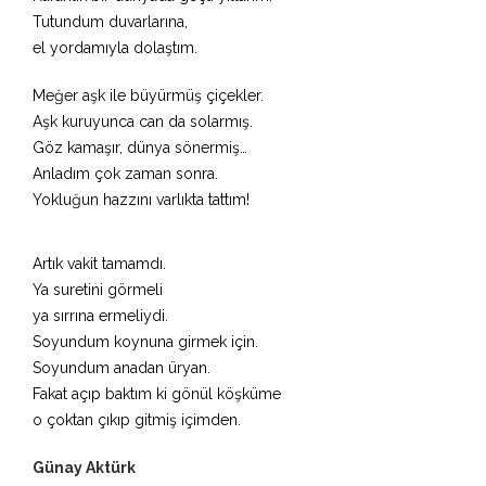
Tutundum duvarlarına,
el yordamıyla dolaştım.
Meğer aşk ile büyürmüş çiçekler.
Aşk kuruyunca can da solarmış.
Göz kamaşır, dünya sönermiş…
Anladım çok zaman sonra.
Yokluğun hazzını varlıkta tattım!
Artık vakit tamamdı.
Ya suretini görmeli
ya sırrına ermeliydi.
Soyundum koynuna girmek için.
Soyundum anadan üryan.
Fakat açıp baktım ki gönül köşküme
o çoktan çıkıp gitmiş içimden.
Günay Aktürk