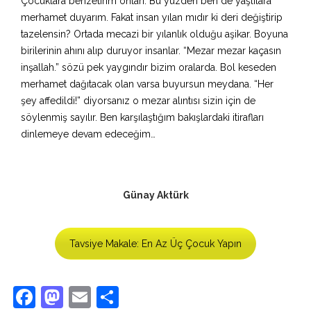
Çocuklara benzetirim onları. Bu yüzden ben de yaşlılara
merhamet duyarım. Fakat insan yılan mıdır ki deri değiştirip
tazelensin? Ortada mecazi bir yılanlık olduğu aşikar. Boyuna
birilerinin ahını alıp duruyor insanlar. “Mezar mezar kaçasın
inşallah.” sözü pek yaygındır bizim oralarda. Bol keseden
merhamet dağıtacak olan varsa buyursun meydana. “Her
şey affedildi!” diyorsanız o mezar alıntısı sizin için de
söylenmiş sayılır. Ben karşılaştığım bakışlardaki itirafları
dinlemeye devam edeceğim…
Günay Aktürk
Tavsiye Makale: En Az Üç Çocuk Yapın
Facebook
Mastodon
Email
Share