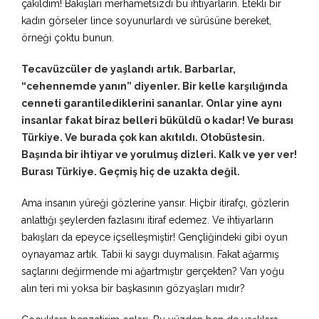
çakıldım! Bakışları merhametsizdi bu ihtiyarların. Etekli bir
kadın görseler lince soyunurlardı ve sürüsüne bereket,
örneği çoktu bunun.
Tecavüzcüler de yaşlandı artık. Barbarlar,
“cehennemde yanın” diyenler. Bir kelle karşılığında
cenneti garantilediklerini sananlar. Onlar yine aynı
insanlar fakat biraz belleri büküldü o kadar! Ve burası
Türkiye. Ve burada çok kan akıtıldı. Otobüstesin.
Başında bir ihtiyar ve yorulmuş dizleri. Kalk ve yer ver!
Burası Türkiye. Geçmiş hiç de uzakta değil.
Ama insanın yüreği gözlerine yansır. Hiçbir itirafçı, gözlerin
anlattığı şeylerden fazlasını itiraf edemez. Ve ihtiyarların
bakışları da epeyce içselleşmiştir! Gençliğindeki gibi oyun
oynayamaz artık. Tabii ki saygı duymalısın. Fakat ağarmış
saçlarını değirmende mi ağartmıştır gerçekten? Varı yoğu
alın teri mi yoksa bir başkasının gözyaşları mıdır?