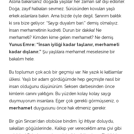
Aslına bakarsanız doğada yaşlılar her zaman saf dışı edilirler.
Doğa, zayıf halkaları sevmez. Sürüsünden kovulan yaşlı
erkek aslanlara bakın. Ama bizde öyle değil. Sanırım baktık
ki sıra bize geliyor: “Saygı duyalım bari.” demiş olmalıyız.
İnsan merhametinin kudreti. Durun bir dakika! Ne
merhameti? Kimden kime gelen merhamet? Ne demiş
Yunus Emre: “İnsan iyiliği kadar taşlanır, merhameti
kadar dışlanır.”
Şu yaşlılara merhamet meselesine bir
bakalım hele.
Bu toplumun çok acılı bir geçmişi var. Ne yazık ki katliamlar
ülkesi. Yaşlı bir adam gördüğümde hep geçmişte nasıl bir
insan olduğunu düşünürüm. Seksen darbesinden önce
kimlerin canını yaktığını. Bu yüzden kolay kolay saygı
duymuyorum insanlara. Eğer çok gerekli görmüşseniz, o
merhamet
duygusunu önce hak etmeniz gerekir.
Bir gün Sincan‘dan otobüse bindim. İçi ihtiyar doluydu,
sakalları göğüslerinde… Kalkıp yer verecektim ama çivi gibi